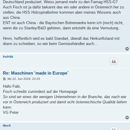
Deutschland produziert. Weiss jemand mehr zu den Famag HSS-G?
Auch Fisch ist ja dafür bekannt das ein oder andere in Österreich her zu
stellen, die HSS Holzspiralbohrer kommen aber meines Wissens auch
aus China.
ENT ist auch China - die Bayrischen Bohrerwerke kenn ich (noch) nicht,
wenn die zu Stanley/B&D gehören, dann entsteht da eine Vermutung..
Hmm, hoffentlich wird es bald Standart, überall das Herkunftsland mit
drann zu schreiben, so wie beim Gemüsehändler auch...
PePi58
Re: Maschinen 'made in Europe´
B
Mo 22. Jun 2026, 22:25
e
i
Hallo Fabi,
t
Fisch schreibt zumindest auf der Homepage
r
a
So sind wir eines der wenigen Unternehmen in der Branche, das nach wie
g
vor in Österreich produziert und damit echt österreichische Qualität liefern
kann.
VG Peter
MaxS