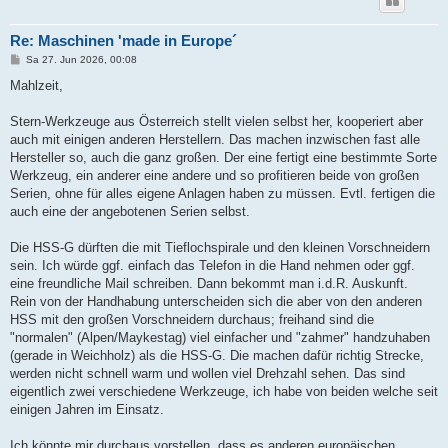
Re: Maschinen 'made in Europe´
B
Sa 27. Jun 2026, 00:08
e
i
Mahlzeit,
t
r
a
Stern-Werkzeuge aus Österreich stellt vielen selbst her, kooperiert aber
g
auch mit einigen anderen Herstellern. Das machen inzwischen fast alle
Hersteller so, auch die ganz großen. Der eine fertigt eine bestimmte Sorte
Werkzeug, ein anderer eine andere und so profitieren beide von großen
Serien, ohne für alles eigene Anlagen haben zu müssen. Evtl. fertigen die
auch eine der angebotenen Serien selbst.
Die HSS-G dürften die mit Tieflochspirale und den kleinen Vorschneidern
sein. Ich würde ggf. einfach das Telefon in die Hand nehmen oder ggf.
eine freundliche Mail schreiben. Dann bekommt man i.d.R. Auskunft.
Rein von der Handhabung unterscheiden sich die aber von den anderen
HSS mit den großen Vorschneidern durchaus; freihand sind die
"normalen" (Alpen/Maykestag) viel einfacher und "zahmer" handzuhaben
(gerade in Weichholz) als die HSS-G. Die machen dafür richtig Strecke,
werden nicht schnell warm und wollen viel Drehzahl sehen. Das sind
eigentlich zwei verschiedene Werkzeuge, ich habe von beiden welche seit
einigen Jahren im Einsatz.
Ich könnte mir durchaus vorstellen, dass es anderen europäischen