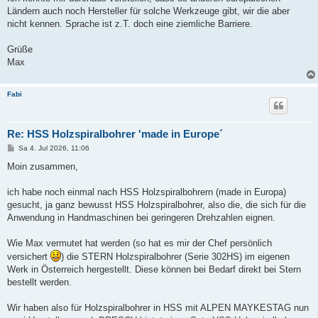
Ländern auch noch Hersteller für solche Werkzeuge gibt, wir die aber
nicht kennen. Sprache ist z.T. doch eine ziemliche Barriere.
Grüße
Max
Fabi
Re: HSS Holzspiralbohrer 'made in Europe´
B
Sa 4. Jul 2026, 11:06
e
i
Moin zusammen,
t
r
a
ich habe noch einmal nach HSS Holzspiralbohrern (made in Europa)
g
gesucht, ja ganz bewusst HSS Holzspiralbohrer, also die, die sich für die
Anwendung in Handmaschinen bei geringeren Drehzahlen eignen.
Wie Max vermutet hat werden (so hat es mir der Chef persönlich
versichert
) die STERN Holzspiralbohrer (Serie 302HS) im eigenen
Werk in Österreich hergestellt. Diese können bei Bedarf direkt bei Stern
bestellt werden.
Wir haben also für Holzspiralbohrer in HSS mit ALPEN MAYKESTAG nun