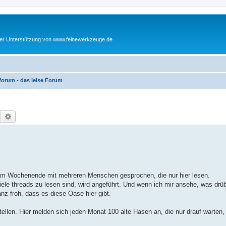
cher Unterstützung von www.feinewerkzeuge.de
orum - das leise Forum
Suche
Erweiterte Suche
er am Wochenende mit mehreren Menschen gesprochen, die nur hier lesen.
ele threads zu lesen sind, wird angeführt. Und wenn ich mir ansehe, was drü
nz froh, dass es diese Oase hier gibt.
tellen. Hier melden sich jeden Monat 100 alte Hasen an, die nur drauf warten