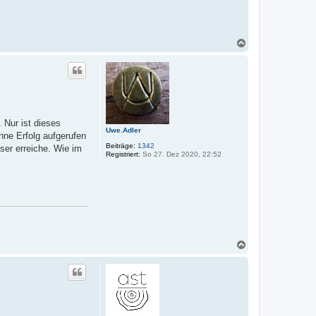
v
o
n
P
e
N
d
a
d
c
e
r
h
o
b
e
n
 Nur ist dieses
Uwe.Adler
hne Erfolg aufgerufen
Beiträge:
1342
ser erreiche. Wie im
Registriert:
So 27. Dez 2020, 22:52
N
a
c
h
o
b
e
n