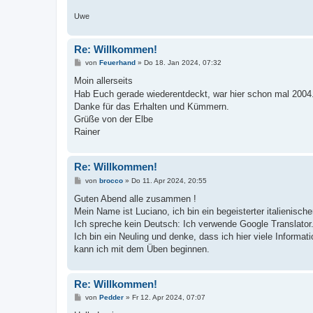
Uwe
Re: Willkommen!
B
von
Feuerhand
»
Do 18. Jan 2024, 07:32
e
i
Moin allerseits
t
Hab Euch gerade wiederentdeckt, war hier schon mal 2004
r
a
Danke für das Erhalten und Kümmern.
g
Grüße von der Elbe
Rainer
Re: Willkommen!
B
von
brocco
»
Do 11. Apr 2024, 20:55
e
i
Guten Abend alle zusammen !
t
Mein Name ist Luciano, ich bin ein begeisterter italienisc
r
a
Ich spreche kein Deutsch: Ich verwende Google Translator.
g
Ich bin ein Neuling und denke, dass ich hier viele Informa
kann ich mit dem Üben beginnen.
Re: Willkommen!
B
von
Pedder
»
Fr 12. Apr 2024, 07:07
e