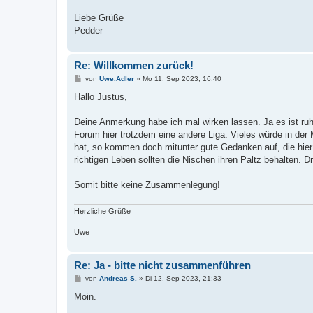
Liebe Grüße
Pedder
Re: Willkommen zurück!
B
von
Uwe.Adler
»
Mo 11. Sep 2023, 16:40
e
i
Hallo Justus,
t
r
a
Deine Anmerkung habe ich mal wirken lassen. Ja es ist ru
g
Forum hier trotzdem eine andere Liga. Vieles würde in der
hat, so kommen doch mitunter gute Gedanken auf, die hier i
richtigen Leben sollten die Nischen ihren Paltz behalten. D
Somit bitte keine Zusammenlegung!
Herzliche Grüße
Uwe
Re: Ja - bitte nicht zusammenführen
B
von
Andreas S.
»
Di 12. Sep 2023, 21:33
e
i
Moin.
t
r