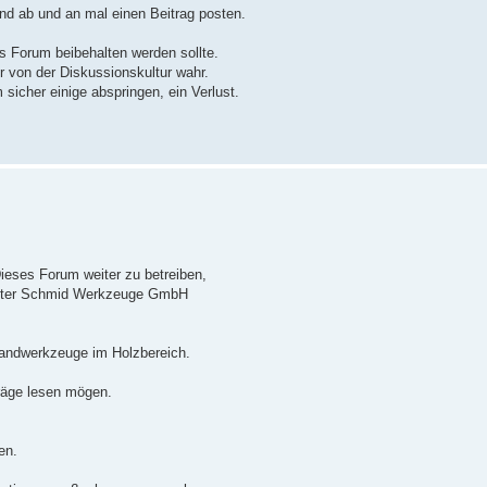
und ab und an mal einen Beitrag posten.
es Forum beibehalten werden sollte.
r von der Diskussionskultur wahr.
sicher einige abspringen, ein Verlust.
ieses Forum weiter zu betreiben,
Dieter Schmid Werkzeuge GmbH
Handwerkzeuge im Holzbereich.
räge lesen mögen.
en.