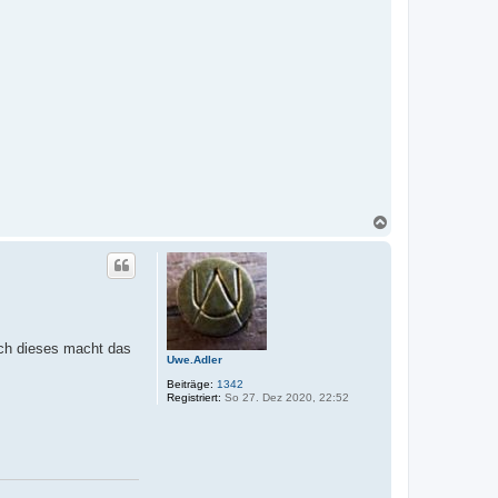
r
N
a
c
h
o
b
e
n
uch dieses macht das
Uwe.Adler
Beiträge:
1342
Registriert:
So 27. Dez 2020, 22:52