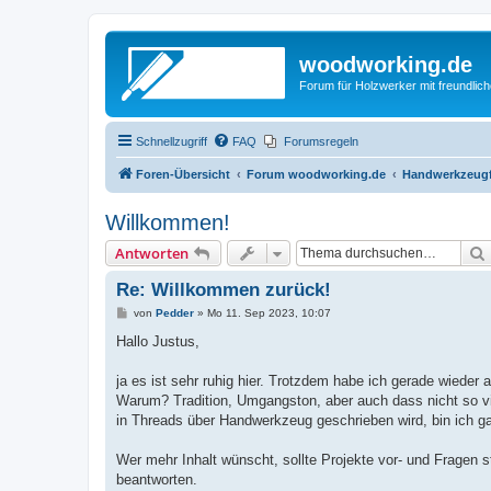
woodworking.de
Forum für Holzwerker mit freundli
Schnellzugriff
FAQ
Forumsregeln
Foren-Übersicht
Forum woodworking.de
Handwerkzeugf
Willkommen!
Antworten
Re: Willkommen zurück!
B
von
Pedder
»
Mo 11. Sep 2023, 10:07
e
i
Hallo Justus,
t
r
a
ja es ist sehr ruhig hier. Trotzdem habe ich gerade wied
g
Warum? Tradition, Umgangston, aber auch dass nicht so vi
in Threads über Handwerkzeug geschrieben wird, bin ich ga
Wer mehr Inhalt wünscht, sollte Projekte vor- und Fragen s
beantworten.