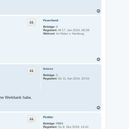
N
a
c
Feuerhand
h
o
Beiträge:
2
Registriert:
Mi 17. Jan 2024, 06:59
b
Wohnort:
Im Osten v. Hamburg
e
n
N
a
c
brocco
h
o
Beiträge:
1
Registriert:
Do 11. Apr 2024, 20:03
b
e
n
eine Werkbank habe,
N
a
c
Pedder
h
o
Beiträge:
5863
Registriert:
So 8. Dez 2019, 14:41
b