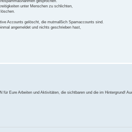
he Antispammaßnahmen gesprochen.
treitigkeiten unter Menschen zu schlichten,
 löschen.
ive Accounts gelöscht, die mutmalßich Spamaccounts sind.
einmal angemeldet und nichts geschrieben hast,
für Eure Arbeiten und Aktivitäten, die sichtbaren und die im Hintergrund! A