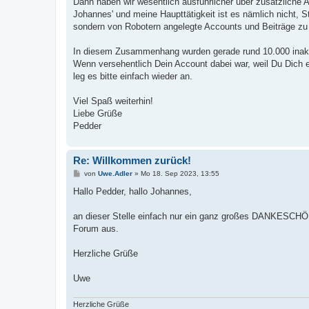
Dann haben wir wesentlich ausführlicher über zusätzlic
Johannes' und meine Haupttätigkeit ist es nämlich nicht, S
sondern von Robotern angelegte Accounts und Beiträge zu
In diesem Zusammenhang wurden gerade rund 10.000 inakt
Wenn versehentlich Dein Account dabei war, weil Du Dich 
leg es bitte einfach wieder an.
Viel Spaß weiterhin!
Liebe Grüße
Pedder
Re: Willkommen zurück!
B
von
Uwe.Adler
»
Mo 18. Sep 2023, 13:55
e
i
Hallo Pedder, hallo Johannes,
t
r
a
an dieser Stelle einfach nur ein ganz großes DANKESCHÖN 
g
Forum aus.
Herzliche Grüße
Uwe
Herzliche Grüße