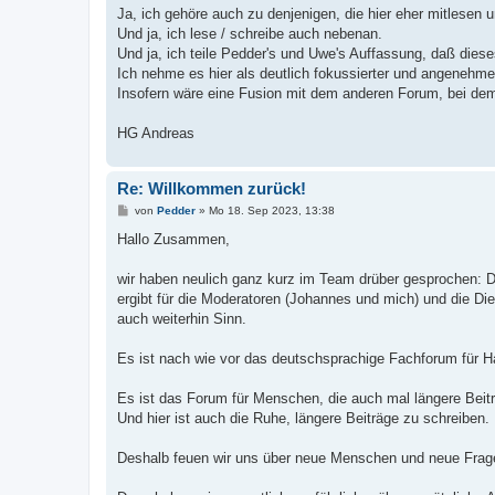
a
Ja, ich gehöre auch zu denjenigen, die hier eher mitlesen 
g
Und ja, ich lese / schreibe auch nebenan.
Und ja, ich teile Pedder's und Uwe's Auffassung, daß dies
Ich nehme es hier als deutlich fokussierter und angenehme
Insofern wäre eine Fusion mit dem anderen Forum, bei dem 
HG Andreas
Re: Willkommen zurück!
B
von
Pedder
»
Mo 18. Sep 2023, 13:38
e
i
Hallo Zusammen,
t
r
a
wir haben neulich ganz kurz im Team drüber gesprochen: D
g
ergibt für die Moderatoren (Johannes und mich) und die 
auch weiterhin Sinn.
Es ist nach wie vor das deutschsprachige Fachforum für 
Es ist das Forum für Menschen, die auch mal längere Beit
Und hier ist auch die Ruhe, längere Beiträge zu schreiben.
Deshalb feuen wir uns über neue Menschen und neue Frag