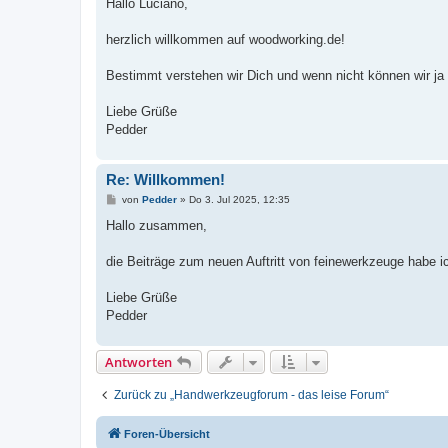
i
Hallo Luciano,
t
r
a
herzlich willkommen auf woodworking.de!
g
Bestimmt verstehen wir Dich und wenn nicht können wir ja 
Liebe Grüße
Pedder
Re: Willkommen!
B
von
Pedder
»
Do 3. Jul 2025, 12:35
e
i
Hallo zusammen,
t
r
a
die Beiträge zum neuen Auftritt von feinewerkzeuge habe i
g
Liebe Grüße
Pedder
Antworten
Zurück zu „Handwerkzeugforum - das leise Forum“
Foren-Übersicht