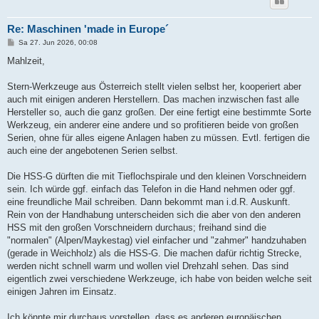
Re: Maschinen 'made in Europe´
B
Sa 27. Jun 2026, 00:08
e
i
Mahlzeit,
t
r
a
Stern-Werkzeuge aus Österreich stellt vielen selbst her, kooperiert aber
g
auch mit einigen anderen Herstellern. Das machen inzwischen fast alle
Hersteller so, auch die ganz großen. Der eine fertigt eine bestimmte Sorte
Werkzeug, ein anderer eine andere und so profitieren beide von großen
Serien, ohne für alles eigene Anlagen haben zu müssen. Evtl. fertigen die
auch eine der angebotenen Serien selbst.
Die HSS-G dürften die mit Tieflochspirale und den kleinen Vorschneidern
sein. Ich würde ggf. einfach das Telefon in die Hand nehmen oder ggf.
eine freundliche Mail schreiben. Dann bekommt man i.d.R. Auskunft.
Rein von der Handhabung unterscheiden sich die aber von den anderen
HSS mit den großen Vorschneidern durchaus; freihand sind die
"normalen" (Alpen/Maykestag) viel einfacher und "zahmer" handzuhaben
(gerade in Weichholz) als die HSS-G. Die machen dafür richtig Strecke,
werden nicht schnell warm und wollen viel Drehzahl sehen. Das sind
eigentlich zwei verschiedene Werkzeuge, ich habe von beiden welche seit
einigen Jahren im Einsatz.
Ich könnte mir durchaus vorstellen, dass es anderen europäischen