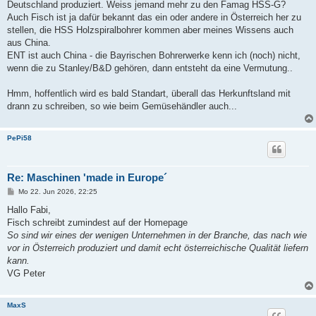
Deutschland produziert. Weiss jemand mehr zu den Famag HSS-G?
Auch Fisch ist ja dafür bekannt das ein oder andere in Österreich her zu
stellen, die HSS Holzspiralbohrer kommen aber meines Wissens auch
aus China.
ENT ist auch China - die Bayrischen Bohrerwerke kenn ich (noch) nicht,
wenn die zu Stanley/B&D gehören, dann entsteht da eine Vermutung..
Hmm, hoffentlich wird es bald Standart, überall das Herkunftsland mit
drann zu schreiben, so wie beim Gemüsehändler auch...
PePi58
Re: Maschinen 'made in Europe´
B
Mo 22. Jun 2026, 22:25
e
i
Hallo Fabi,
t
Fisch schreibt zumindest auf der Homepage
r
a
So sind wir eines der wenigen Unternehmen in der Branche, das nach wie
g
vor in Österreich produziert und damit echt österreichische Qualität liefern
kann.
VG Peter
MaxS