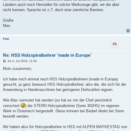
Ländern auch noch Hersteller für solche Werkzeuge gibt, wir die aber
nicht kennen. Sprache ist z.T. doch eine ziemliche Barriere.
Grüße
Max
Fabi
Re: HSS Holzspiralbohrer 'made in Europe´
B
Sa 4. Jul 2026, 11:06
e
i
Moin zusammen,
t
r
a
ich habe noch einmal nach HSS Holzspiralbohrern (made in Europa)
g
gesucht, ja ganz bewusst HSS Holzspiralbohrer, also die, die sich für die
Anwendung in Handmaschinen bei geringeren Drehzahlen eignen.
Wie Max vermutet hat werden (so hat es mir der Chef persönlich
versichert
) die STERN Holzspiralbohrer (Serie 302HS) im eigenen
Werk in Österreich hergestellt. Diese können bei Bedarf direkt bei Stern
bestellt werden.
Wir haben also für Holzspiralbohrer in HSS mit ALPEN MAYKESTAG nun