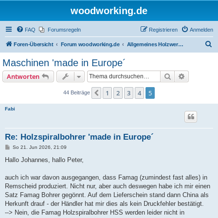
woodworking.de
FAQ
Forumsregeln
Registrieren
Anmelden
S
Foren-Übersicht
Forum woodworking.de
Allgemeines Holzwerkerforum - das laute Forum
u
Maschinen 'made in Europe´
c
Suche
Erweiterte
Antworten
h
e
1
2
3
4
5
Vorherige
44 Beiträge
Fabi
Re: Holzspiralbohrer 'made in Europe´
B
So 21. Jun 2026, 21:09
e
i
Hallo Johannes, hallo Peter,
t
r
a
auch ich war davon ausgegangen, dass Famag (zumindest fast alles) in
g
Remscheid produziert. Nicht nur, aber auch deswegen habe ich mir einen
Satz Famag Bohrer gegönnt. Auf dem Lieferschein stand dann China als
Herkunft drauf - der Händler hat mir dies als kein Druckfehler bestätigt.
--> Nein, die Famag Holzspiralbohrer HSS werden leider nicht in