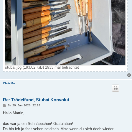
stubai.jpg (193.02 KiB) 1933 mal betrachtet
ChrisMo
Re: Trödelfund, Stubai Konvolut
B
Sa 20. Jun 2026, 22:28
e
i
Hallo Martin,
t
r
a
das war ja ein Schnäppchen! Gratulation!
g
Da bin ich ja fast schon neidisch. Also wenn du sich doch wieder