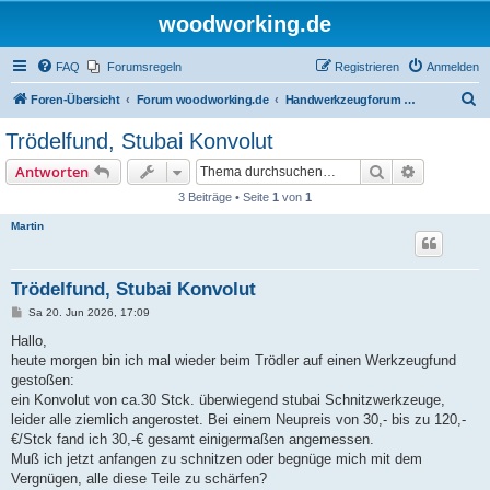
woodworking.de
FAQ
Forumsregeln
Registrieren
Anmelden
S
Foren-Übersicht
Forum woodworking.de
Handwerkzeugforum - das leise Forum
u
Trödelfund, Stubai Konvolut
c
Suche
Erweiterte
Antworten
h
3 Beiträge • Seite
1
von
1
e
Martin
Trödelfund, Stubai Konvolut
B
Sa 20. Jun 2026, 17:09
e
i
Hallo,
t
heute morgen bin ich mal wieder beim Trödler auf einen Werkzeugfund
r
a
gestoßen:
g
ein Konvolut von ca.30 Stck. überwiegend stubai Schnitzwerkzeuge,
leider alle ziemlich angerostet. Bei einem Neupreis von 30,- bis zu 120,-
€/Stck fand ich 30,-€ gesamt einigermaßen angemessen.
Muß ich jetzt anfangen zu schnitzen oder begnüge mich mit dem
Vergnügen, alle diese Teile zu schärfen?