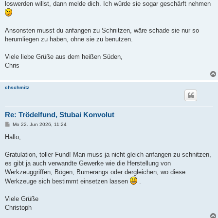
loswerden willst, dann melde dich. Ich würde sie sogar geschärft nehmen
Ansonsten musst du anfangen zu Schnitzen, wäre schade sie nur so
herumliegen zu haben, ohne sie zu benutzen.
Viele liebe Grüße aus dem heißen Süden,
Chris
chschmitz
Re: Trödelfund, Stubai Konvolut
B
Mo 22. Jun 2026, 11:24
e
i
Hallo,
t
r
a
Gratulation, toller Fund! Man muss ja nicht gleich anfangen zu schnitzen,
g
es gibt ja auch verwandte Gewerke wie die Herstellung von
Werkzeuggriffen, Bögen, Bumerangs oder dergleichen, wo diese
Werkzeuge sich bestimmt einsetzen lassen
.
Viele Grüße
Christoph