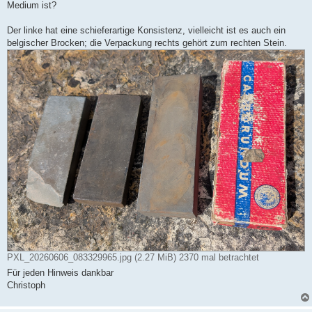
Medium ist?
Der linke hat eine schieferartige Konsistenz, vielleicht ist es auch ein
belgischer Brocken; die Verpackung rechts gehört zum rechten Stein.
PXL_20260606_083329965.jpg (2.27 MiB) 2370 mal betrachtet
Für jeden Hinweis dankbar
Christoph