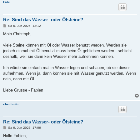
Fabi
Re: Sind das Wasser- oder Ölsteine?
B
Sa 6. Jun 2026, 13:12
e
i
Moin Christoph,
t
r
a
viele Steine können mit Öl oder Wasser benutzt werden. Werden sie
g
jedoch einmal mit Öl benutzt muss beim Öl geblieben werden - schlicht
deshalb, weil sie dann kein Wasser mehr aufnehmen können.
Ich würde sie einfach mal in Wasser legen und schauen, ob sie dieses
aufnehmen. Wenn ja, dann können sie mit Wasser genutzt werden. Wenn
nein, dann mit Öl.
Liebe Grüsse - Fabien
chschmitz
Re: Sind das Wasser- oder Ölsteine?
B
Sa 6. Jun 2026, 17:06
e
i
Hallo Fabien,
t