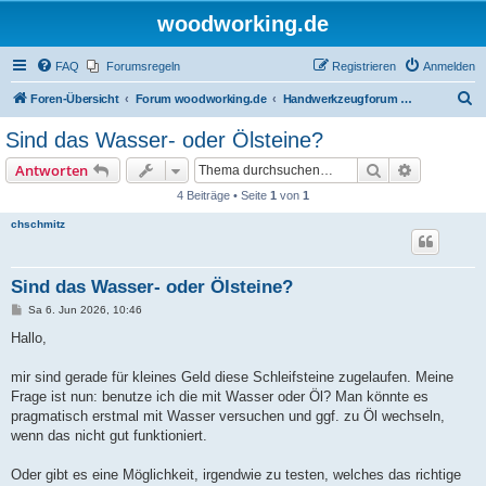
woodworking.de
FAQ
Forumsregeln
Registrieren
Anmelden
S
Foren-Übersicht
Forum woodworking.de
Handwerkzeugforum - das leise Forum
u
Sind das Wasser- oder Ölsteine?
c
Suche
Erweiterte
Antworten
h
4 Beiträge • Seite
1
von
1
e
chschmitz
Sind das Wasser- oder Ölsteine?
B
Sa 6. Jun 2026, 10:46
e
i
Hallo,
t
r
a
mir sind gerade für kleines Geld diese Schleifsteine zugelaufen. Meine
g
Frage ist nun: benutze ich die mit Wasser oder Öl? Man könnte es
pragmatisch erstmal mit Wasser versuchen und ggf. zu Öl wechseln,
wenn das nicht gut funktioniert.
Oder gibt es eine Möglichkeit, irgendwie zu testen, welches das richtige