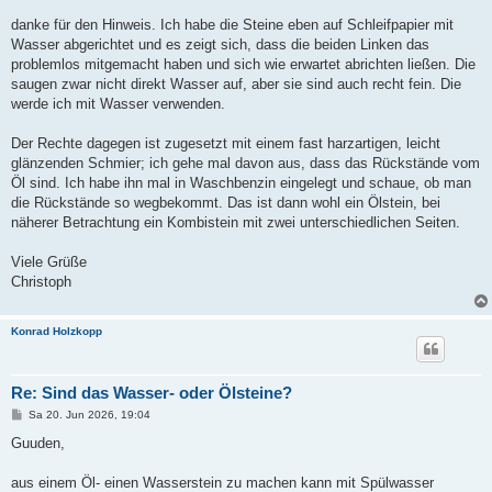
r
a
danke für den Hinweis. Ich habe die Steine eben auf Schleifpapier mit
g
Wasser abgerichtet und es zeigt sich, dass die beiden Linken das
problemlos mitgemacht haben und sich wie erwartet abrichten ließen. Die
saugen zwar nicht direkt Wasser auf, aber sie sind auch recht fein. Die
werde ich mit Wasser verwenden.
Der Rechte dagegen ist zugesetzt mit einem fast harzartigen, leicht
glänzenden Schmier; ich gehe mal davon aus, dass das Rückstände vom
Öl sind. Ich habe ihn mal in Waschbenzin eingelegt und schaue, ob man
die Rückstände so wegbekommt. Das ist dann wohl ein Ölstein, bei
näherer Betrachtung ein Kombistein mit zwei unterschiedlichen Seiten.
Viele Grüße
Christoph
Konrad Holzkopp
Re: Sind das Wasser- oder Ölsteine?
B
Sa 20. Jun 2026, 19:04
e
i
Guuden,
t
r
a
aus einem Öl- einen Wasserstein zu machen kann mit Spülwasser