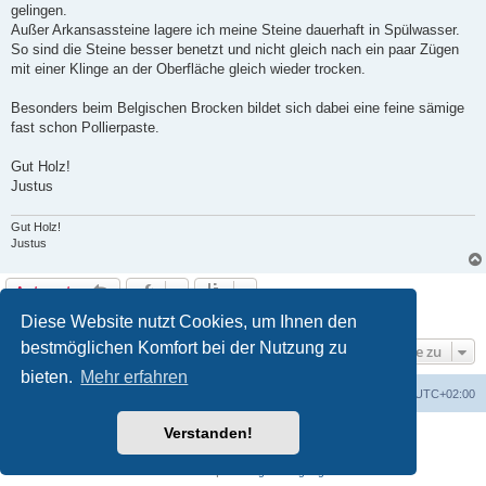
g
gelingen.
Außer Arkansassteine lagere ich meine Steine dauerhaft in Spülwasser.
So sind die Steine besser benetzt und nicht gleich nach ein paar Zügen
mit einer Klinge an der Oberfläche gleich wieder trocken.
Besonders beim Belgischen Brocken bildet sich dabei eine feine sämige
fast schon Pollierpaste.
Gut Holz!
Justus
Gut Holz!
Justus
Antworten
4 Beiträge • Seite
1
von
1
Diese Website nutzt Cookies, um Ihnen den
bestmöglichen Komfort bei der Nutzung zu
Gehe zu
bieten.
Mehr erfahren
Foren-Übersicht
Alle Zeiten sind
UTC+02:00
Verstanden!
Powered by
phpBB
® Forum Software © phpBB Limited
Deutsche Übersetzung durch
phpBB.de
Datenschutz
|
Nutzungsbedingungen