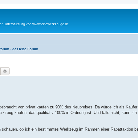
cher Unterstützung von www.feinewerkzeuge.de
orum - das leise Forum
Suche
Erweiterte Suche
gebraucht von privat kaufen zu 90% des Neupreises. Da würde ich als Käufer
erkzeug kaufen, das qualitiativ 100% in Ordnung ist. Und falls nicht, kann ic
h schauen, ob ich ein bestimmtes Werkzeug im Rahmen einer Rabattaktion bs