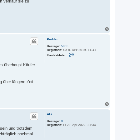
 verkauf sie zu
N
a
c
Pedder
h
o
Beiträge:
5863
Registriert:
So 8. Dez 2019, 14:41
b
K
e
Kontaktdaten:
o
n
n
es überhaupt Käufer
t
a
k
t
d
g über längere Zeit
a
t
e
n
v
o
N
n
a
P
c
e
Aki
h
d
o
d
Beiträge:
8
e
Registriert:
Fr 29. Apr 2022, 21:34
b
 sein und trotzdem
r
e
chträglich nochmal
n