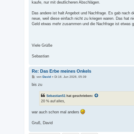
kaufe, nur mit deutlicheren Abschlägen.
Das andere ist halt Angebot und Nachfrage. Es gab nach de
neue, weil diese einfach nicht zu kriegen waren. Das hat n
Geld etwas mehr zusammen und die Nachfrage ist etwas ge
Viele Grüße
Sebastian
Re: Das Erbe meines Onkels
B
von
David
»
Di 16. Jun 2026, 05:39
e
i
bis zu
t
r
a
Sebastian51
hat geschrieben:
g
20 % auf alles,
war auch schon mal anders
Gruß, David