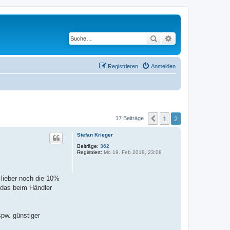
Suche
Erweiterte Suche
Registrieren
Anmelden
1
2
Vorherige
17 Beiträge
Stefan Krieger
Beiträge:
362
Registriert:
Mo 19. Feb 2018, 23:08
 lieber noch die 10%
h das beim Händler
pw. günstiger