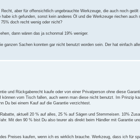
r Recht, aber für offensichtlich ungebrauchte Werkzeuge, die auch noch geölt
 habe ich gefunden, sonst kein anderes Öl und die Werkzeuge riechen auch s
ir 75% doch recht wenig oder nicht?
ziehen, dann wären das ja schonmal 19% weniger.
die ganzen Sachen konnten gar nicht benutzt worden sein. Der hat einfach al
rantie und Rückgaberecht kaufe oder von einer Privatperson ohne diese Gara
können vom Tisch fallen, auch wenn man diese nicht benutzt. Im Prinzip kan
nn Du bei einem Kauf auf die Garantie verzichtest.
Rabatte, aktuell 20 % auf alles, 25 % auf Sägen und Stemmeisen. 10% Zusat
r. Mit den 90 % bist Du also teurer als direkt beim Händler mit Garantie un
 des Preises kaufen, wenn ich es wirklich brauche. Werkzeug, dass ich für s