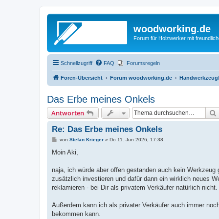
woodworking.de
Forum für Holzwerker mit freundli
Schnellzugriff
FAQ
Forumsregeln
Foren-Übersicht
Forum woodworking.de
Handwerkzeugf
Das Erbe meines Onkels
Antworten
Re: Das Erbe meines Onkels
B
von
Stefan Krieger
»
Do 11. Jun 2026, 17:38
e
i
Moin Aki,
t
r
a
naja, ich würde aber offen gestanden auch kein Werkzeug 
g
zusätzlich investieren und dafür dann ein wirklich neues W
reklamieren - bei Dir als privatem Verkäufer natürlich nicht.
Außerdem kann ich als privater Verkäufer auch immer noc
bekommen kann.