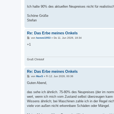
Ich halte 90% des aktuellen Neupreises nicht für realisti
Schöne Grüße
Stefan
Re: Das Erbe meines Onkels
B
von
hemmi1953
»
Do 11. Jun 2026, 18:34
e
i
+1
t
r
a
g
Gruß Christof
Re: Das Erbe meines Onkels
B
von
MaxS
»
Fr 12. Jun 2026, 00:36
e
i
Guten Abend,
t
r
a
das sehe ich ähnlich. 75-80% des Neupreises (der im normal
g
wert, wenn ich mich vom Zustand selbst überzeugen kann 
Wissens ähnlich; bei Maschinen zahle ich in der Regel nic
viele von außen nicht erkennbare Schäden oder Mängel.