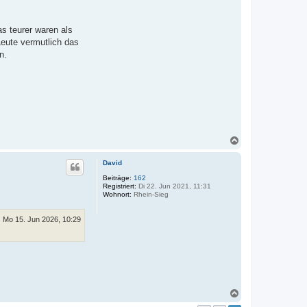
s teurer waren als
Leute vermutlich das
n.
N
a
c
David
h
o
Beiträge:
162
Registriert:
Di 22. Jun 2021, 11:31
b
Wohnort:
Rhein-Sieg
e
n
Mo 15. Jun 2026, 10:29
N
a