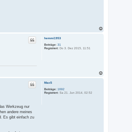
N
a
c
hemmi1953
h
o
Beiträge:
31
Registriert:
Do 3. Dez 2015, 11:51
b
e
n
N
a
c
MaxS
h
o
Beiträge:
1692
Registriert:
Sa 21. Jun 2014, 02:52
b
e
n
 das Werkzeug nur
ehen andere meines
. Es gibt einfach zu