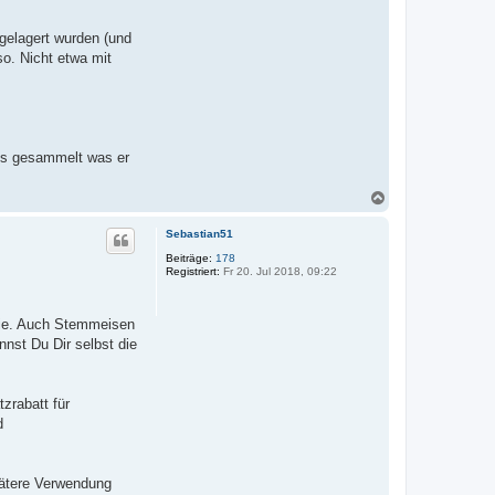
 gelagert wurden (und
o. Nicht etwa mit
les gesammelt was er
N
a
c
Sebastian51
h
o
Beiträge:
178
Registriert:
Fr 20. Jul 2018, 09:22
b
e
n
ntie. Auch Stemmeisen
nst Du Dir selbst die
zrabatt für
d
pätere Verwendung