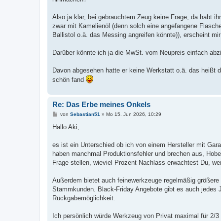
g
Also ja klar, bei gebrauchtem Zeug keine Frage, da habt ih
zwar mit Kamelienöl (denn solch eine angefangene Flasche
Ballistol o.ä. das Messing angreifen könnte)), erscheint m
Darüber könnte ich ja die MwSt. vom Neupreis einfach ab
Davon abgesehen hatte er keine Werkstatt o.ä. das heißt 
schön fand
Re: Das Erbe meines Onkels
B
von
Sebastian51
»
Mo 15. Jun 2026, 10:29
e
i
Hallo Aki,
t
r
a
es ist ein Unterschied ob ich von einem Hersteller mit Ga
g
haben manchmal Produktionsfehler und brechen aus, Hobel 
Frage stellen, wieviel Prozent Nachlass erwachtest Du, we
Außerdem bietet auch feinewerkzeuge regelmäßig größere 
Stammkunden. Black-Friday Angebote gibt es auch jedes Jah
Rückgabemöglichkeit.
Ich persönlich würde Werkzeug von Privat maximal für 2/3