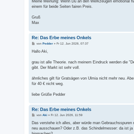
Meine Meinung: Wenn Du an den Werkzeugen emotional hän
einem für beide Seiten fairen Preis.
Gruß
Max
Re: Das Erbe meines Onkels
B
von
Pedder
»
Fr 12. Jun 2026, 07:37
e
i
Hallo Aki,
t
r
a
grau ist alle Theorie. nach meinem Eindruck werden die "
g
gibt. Der Markt ist sehr voll.
ähnliches gilt für Gratsägen von Ulmia nicht mehr neu. Aber
für 40 € nicht weg.
liebe Grüße Pedder
Re: Das Erbe meines Onkels
B
von
Aki
»
Fr 12. Jun 2026, 11:59
e
i
Das verstehe ich alles, aber würde man Gebrauchsspuren ni
t
neu ausschauen? Oder z.B. das Schindelmesser: da ist ja 
r
a
hinmachen?