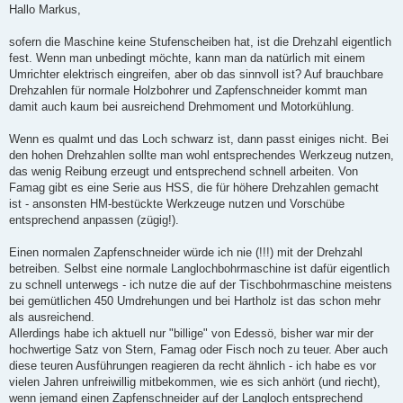
i
Hallo Markus,
t
r
a
sofern die Maschine keine Stufenscheiben hat, ist die Drehzahl eigentlich
g
fest. Wenn man unbedingt möchte, kann man da natürlich mit einem
Umrichter elektrisch eingreifen, aber ob das sinnvoll ist? Auf brauchbare
Drehzahlen für normale Holzbohrer und Zapfenschneider kommt man
damit auch kaum bei ausreichend Drehmoment und Motorkühlung.
Wenn es qualmt und das Loch schwarz ist, dann passt einiges nicht. Bei
den hohen Drehzahlen sollte man wohl entsprechendes Werkzeug nutzen,
das wenig Reibung erzeugt und entsprechend schnell arbeiten. Von
Famag gibt es eine Serie aus HSS, die für höhere Drehzahlen gemacht
ist - ansonsten HM-bestückte Werkzeuge nutzen und Vorschübe
entsprechend anpassen (zügig!).
Einen normalen Zapfenschneider würde ich nie (!!!) mit der Drehzahl
betreiben. Selbst eine normale Langlochbohrmaschine ist dafür eigentlich
zu schnell unterwegs - ich nutze die auf der Tischbohrmaschine meistens
bei gemütlichen 450 Umdrehungen und bei Hartholz ist das schon mehr
als ausreichend.
Allerdings habe ich aktuell nur "billige" von Edessö, bisher war mir der
hochwertige Satz von Stern, Famag oder Fisch noch zu teuer. Aber auch
diese teuren Ausführungen reagieren da recht ähnlich - ich habe es vor
vielen Jahren unfreiwillig mitbekommen, wie es sich anhört (und riecht),
wenn jemand einen Zapfenschneider auf der Langloch entsprechend