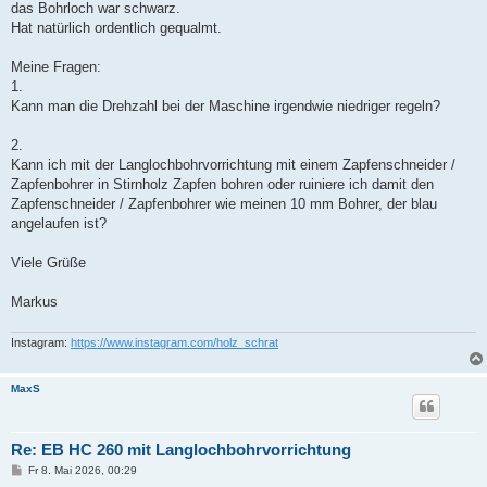
das Bohrloch war schwarz.
Hat natürlich ordentlich gequalmt.
Meine Fragen:
1.
Kann man die Drehzahl bei der Maschine irgendwie niedriger regeln?
2.
Kann ich mit der Langlochbohrvorrichtung mit einem Zapfenschneider /
Zapfenbohrer in Stirnholz Zapfen bohren oder ruiniere ich damit den
Zapfenschneider / Zapfenbohrer wie meinen 10 mm Bohrer, der blau
angelaufen ist?
Viele Grüße
Markus
Instagram:
https://www.instagram.com/holz_schrat
MaxS
Re: EB HC 260 mit Langlochbohrvorrichtung
B
Fr 8. Mai 2026, 00:29
e