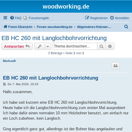
woodworking.de
FAQ
Forumsregeln
Registrieren
Anmelden
S
Foren-Übersicht
Forum woodworking.de
Allgemeines Holzwerkerforum - das laute Forum
u
EB HC 260 mit Langlochbohrvorrichtung
c
Suche
Erweiterte
Antworten
h
3 Beiträge • Seite
1
von
1
e
MarkusB
EB HC 260 mit Langlochbohrvorrichtung
B
Do 7. Mai 2026, 16:33
e
i
Hallo zusammen,
t
r
a
ich habe seit kurzem eine EB HC 260 mit Langlochbohrvorrichtung.
g
Heute habe ich die Langlochbohrvorrichtung zum ersten Mal ausprobiert.
Ich habe dafür einen normalen 10 mm Holzbohrer benutzt, um einfach nur
ein Loch zubohren, kein Langloch.
Ging eigentlich ganz gut, allerdings ist der Bohrer blau angelaufen und