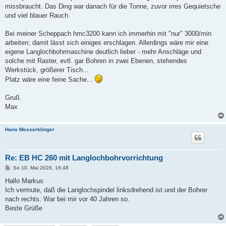
missbraucht. Das Ding war danach für die Tonne, zuvor irres Gequietsche
und viel blauer Rauch.
Bei meiner Scheppach hmc3200 kann ich immerhin mit "nur" 3000/min
arbeiten; damit lässt sich einiges erschlagen. Allerdings wäre mir eine
eigene Langlochbohrmaschine deutlich lieber - mehr Anschläge und
solche mit Raster, evtl. gar Bohren in zwei Ebenen, stehendes
Werkstück, größerer Tisch...
Platz wäre eine feine Sache...
Gruß
Max
Hans Messerklinger
Re: EB HC 260 mit Langlochbohrvorrichtung
B
So 10. Mai 2026, 16:48
e
i
Hallo Markus
t
Ich vermute, daß die Langlochspindel linksdrehend ist und der Bohrer
r
a
nach rechts. War bei mir vor 40 Jahren so.
g
Beste Grüße