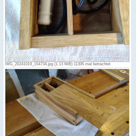
IMG_20241019_154734.jpg (1.13 MiB) 11305 mal betrachtet