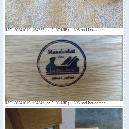
IMG_20241019_154757.jpg (1.07 MiB) 11305 mal betrachtet
IMG_20241019_154841.jpg (1.06 MiB) 11305 mal betrachtet