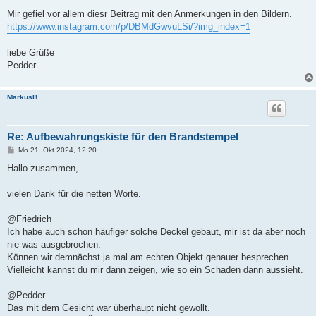
Mir gefiel vor allem diesr Beitrag mit den Anmerkungen in den Bildern.
https://www.instagram.com/p/DBMdGwvuLSi/?img_index=1
liebe Grüße
Pedder
MarkusB
Re: Aufbewahrungskiste für den Brandstempel
B
Mo 21. Okt 2024, 12:20
e
i
Hallo zusammen,
t
r
a
vielen Dank für die netten Worte.
g
@Friedrich
Ich habe auch schon häufiger solche Deckel gebaut, mir ist da aber noch
nie was ausgebrochen.
Können wir demnächst ja mal am echten Objekt genauer besprechen.
Vielleicht kannst du mir dann zeigen, wie so ein Schaden dann aussieht.
@Pedder
Das mit dem Gesicht war überhaupt nicht gewollt.