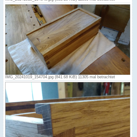
IMG_20241019_154704.jpg (841.68 KiB) 11305 mal betrachtet