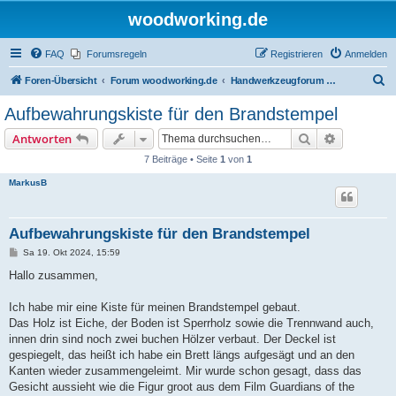
woodworking.de
FAQ
Forumsregeln
Registrieren
Anmelden
S
Foren-Übersicht
Forum woodworking.de
Handwerkzeugforum - das leise Forum
u
Aufbewahrungskiste für den Brandstempel
c
Suche
Erweiterte
Antworten
h
7 Beiträge • Seite
1
von
1
e
MarkusB
Aufbewahrungskiste für den Brandstempel
B
Sa 19. Okt 2024, 15:59
e
i
Hallo zusammen,
t
r
a
Ich habe mir eine Kiste für meinen Brandstempel gebaut.
g
Das Holz ist Eiche, der Boden ist Sperrholz sowie die Trennwand auch,
innen drin sind noch zwei buchen Hölzer verbaut. Der Deckel ist
gespiegelt, das heißt ich habe ein Brett längs aufgesägt und an den
Kanten wieder zusammengeleimt. Mir wurde schon gesagt, dass das
Gesicht aussieht wie die Figur groot aus dem Film Guardians of the