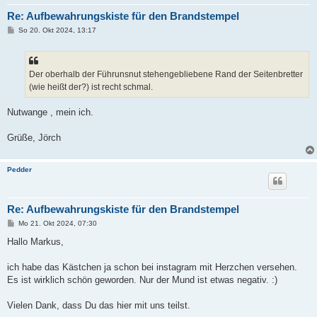
Re: Aufbewahrungskiste für den Brandstempel
B
So 20. Okt 2024, 13:17
e
i
t
r
a
Der oberhalb der Führunsnut stehengebliebene Rand der Seitenbretter
g
(wie heißt der?) ist recht schmal.
Nutwange , mein ich.
Grüße, Jörch
Pedder
Re: Aufbewahrungskiste für den Brandstempel
B
Mo 21. Okt 2024, 07:30
e
i
Hallo Markus,
t
r
a
ich habe das Kästchen ja schon bei instagram mit Herzchen versehen.
g
Es ist wirklich schön geworden. Nur der Mund ist etwas negativ. :)
Vielen Dank, dass Du das hier mit uns teilst.