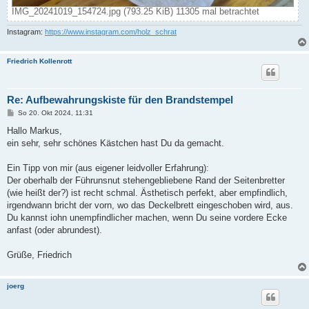
IMG_20241019_154724.jpg (793.25 KiB) 11305 mal betrachtet
Instagram:
https://www.instagram.com/holz_schrat
Friedrich Kollenrott
Re: Aufbewahrungskiste für den Brandstempel
B
So 20. Okt 2024, 11:31
e
i
Hallo Markus,
t
ein sehr, sehr schönes Kästchen hast Du da gemacht.
r
a
g
Ein Tipp von mir (aus eigener leidvoller Erfahrung):
Der oberhalb der Führunsnut stehengebliebene Rand der Seitenbretter
(wie heißt der?) ist recht schmal. Ästhetisch perfekt, aber empfindlich,
irgendwann bricht der vorn, wo das Deckelbrett eingeschoben wird, aus.
Du kannst iohn unempfindlicher machen, wenn Du seine vordere Ecke
anfast (oder abrundest).
Grüße, Friedrich
joerg