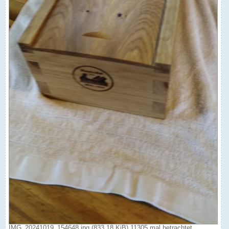
IMG_20241019_154648.jpg (833.18 KiB) 11305 mal betrachtet