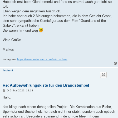
Habe ich erst beim Ölen bemerkt und fand es erstmal auch gar nicht so
toll.
Eben wegen dem negativen Ausdruck.
Ich habe aber auch 2 Meldungen bekommen, die in dem Gesicht Groot,
eine sehr sympathische Comicfigur aus dem Film "Guardians of the
Galaxy", erkannt haben.
Die waren hin- und weg
Viele Grüße
Markus
Instagram:
https://www.instagram.com/holz_schrat
fischer2
Re: Aufbewahrungskiste für den Brandstempel
B
Di 5. Mai 2026, 12:18
e
i
Hallo,
t
r
a
das klingt nach einem richtig tollen Projekt! Die Kombination aus Eiche,
g
Sperrholz und Buchenholz hört sich nicht nur stabil, sondern auch optisch
sehr schön an. Besonders spannend finde ich die Idee mit dem