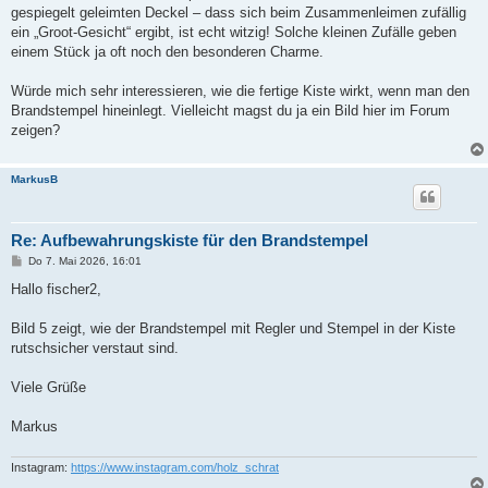
gespiegelt geleimten Deckel – dass sich beim Zusammenleimen zufällig
ein „Groot-Gesicht“ ergibt, ist echt witzig! Solche kleinen Zufälle geben
einem Stück ja oft noch den besonderen Charme.
Würde mich sehr interessieren, wie die fertige Kiste wirkt, wenn man den
Brandstempel hineinlegt. Vielleicht magst du ja ein Bild hier im Forum
zeigen?
MarkusB
Re: Aufbewahrungskiste für den Brandstempel
B
Do 7. Mai 2026, 16:01
e
i
Hallo fischer2,
t
r
a
Bild 5 zeigt, wie der Brandstempel mit Regler und Stempel in der Kiste
g
rutschsicher verstaut sind.
Viele Grüße
Markus
Instagram:
https://www.instagram.com/holz_schrat