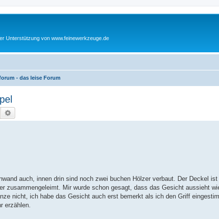
cher Unterstützung von www.feinewerkzeuge.de
orum - das leise Forum
pel
Suche
Erweiterte Suche
nwand auch, innen drin sind noch zwei buchen Hölzer verbaut. Der Deckel ist 
der zusammengeleimt. Mir wurde schon gesagt, dass das Gesicht aussieht wie
nze nicht, ich habe das Gesicht auch erst bemerkt als ich den Griff eingesti
r erzählen.