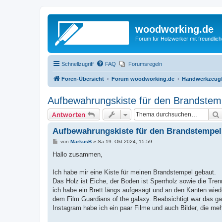
woodworking.de
Forum für Holzwerker mit freundli
Schnellzugriff
FAQ
Forumsregeln
Foren-Übersicht
Forum woodworking.de
Handwerkzeugf
Aufbewahrungskiste für den Brandstem
Antworten
Aufbewahrungskiste für den Brandstempel
B
von
MarkusB
»
Sa 19. Okt 2024, 15:59
e
i
Hallo zusammen,
t
r
a
Ich habe mir eine Kiste für meinen Brandstempel gebaut.
g
Das Holz ist Eiche, der Boden ist Sperrholz sowie die Tren
ich habe ein Brett längs aufgesägt und an den Kanten wie
dem Film Guardians of the galaxy. Beabsichtigt war das ga
Instagram habe ich ein paar Filme und auch Bilder, die meh