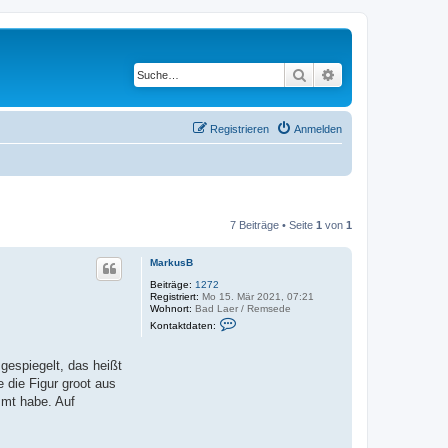
Suche
Erweiterte Suche
Registrieren
Anmelden
7 Beiträge • Seite
1
von
1
MarkusB
Beiträge:
1272
Registriert:
Mo 15. Mär 2021, 07:21
Wohnort:
Bad Laer / Remsede
K
Kontaktdaten:
o
n
t
gespiegelt, das heißt
a
k
 die Figur groot aus
t
mmt habe. Auf
d
a
t
e