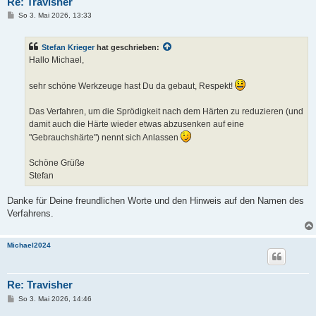
Re: Travisher
B
So 3. Mai 2026, 13:33
e
i
t
Stefan Krieger
hat geschrieben:
r
a
Hallo Michael,
g
sehr schöne Werkzeuge hast Du da gebaut, Respekt!
Das Verfahren, um die Sprödigkeit nach dem Härten zu reduzieren (und
damit auch die Härte wieder etwas abzusenken auf eine
"Gebrauchshärte") nennt sich Anlassen
Schöne Grüße
Stefan
Danke für Deine freundlichen Worte und den Hinweis auf den Namen des
Verfahrens.
Michael2024
Re: Travisher
B
So 3. Mai 2026, 14:46
e
i