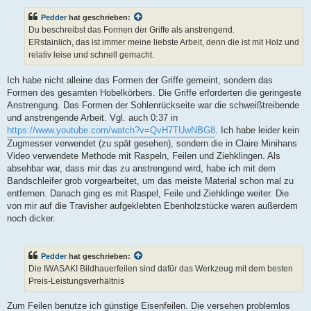
Pedder
hat geschrieben:
Du beschreibst das Formen der Griffe als anstrengend.
ERstainlich, das ist immer meine liebste Arbeit, denn die ist mit Holz und
relativ leise und schnell gemacht.
Ich habe nicht alleine das Formen der Griffe gemeint, sondern das
Formen des gesamten Hobelkörbers. Die Griffe erforderten die geringeste
Anstrengung. Das Formen der Sohlenrückseite war die schweißtreibende
und anstrengende Arbeit. Vgl. auch 0:37 in
https://www.youtube.com/watch?v=QvH7TUwNBG8
. Ich habe leider kein
Zugmesser verwendet (zu spät gesehen), sondern die in Claire Minihans
Video verwendete Methode mit Raspeln, Feilen und Ziehklingen. Als
absehbar war, dass mir das zu anstrengend wird, habe ich mit dem
Bandschleifer grob vorgearbeitet, um das meiste Material schon mal zu
entfernen. Danach ging es mit Raspel, Feile und Ziehklinge weiter. Die
von mir auf die Travisher aufgeklebten Ebenholzstücke waren außerdem
noch dicker.
Pedder
hat geschrieben:
Die IWASAKI Bildhauerfeilen sind dafür das Werkzeug mit dem besten
Preis-Leistungsverhältnis
Zum Feilen benutze ich günstige Eisenfeilen. Die versehen problemlos