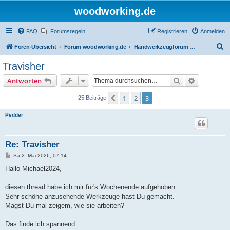
woodworking.de
FAQ
Forumsregeln
Registrieren
Anmelden
S
Foren-Übersicht
Forum woodworking.de
Handwerkzeugforum - das leise Forum
u
Travisher
c
Suche
Erweiterte
Antworten
h
e
1
2
3
Vorherige
25 Beiträge
Pedder
Re: Travisher
B
Sa 2. Mai 2026, 07:14
e
i
Hallo Michael2024,
t
r
a
diesen thread habe ich mir für's Wochenende aufgehoben.
g
Sehr schöne anzusehende Werkzeuge hast Du gemacht.
Magst Du mal zeigem, wie sie arbeiten?
Das finde ich spannend: