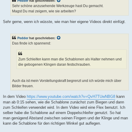
Pedder
hat geschrieben:
r
a
Sehr schöne anzusehende Werkzeuge hast Du gemacht.
g
Magst Du mal zeigem, wie sie arbeiten?
Sehr gerne, wenn ich wüsste, wie man hier eigene Videos direkt einfügt.
Pedder
hat geschrieben:
Das finde ich spannend:
Zum Schleifen kann man die Schablonen als Halter nehmen und
die gebogenen Klingen daran festschrauben.
Auch da ist mein Vorstellungskraft begrenzt und ich würde mich über
Bilder freuen.
In dem Video
https://www.youtube.com/watch?v=QvH7TUwNBG8
kann
man ab 0:15 sehen, wie die Schablone zunächst zum Biegen und dann
zum Schleifen verwendet wird. In dem Video wird eine Flex benutzt. Ich
selber habe die Schablone auf einem Doppelschleifer genutzt. So hat
man genügend Abstand zwischen seinen Fingern und der Klinge und man
kann die Schablone für den richtigen Winkel gut auflegen.