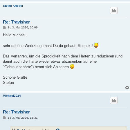
Stefan Krieger
Re: Travisher
B
So 3. Mai 2026, 00:09
e
i
Hallo Michael,
t
r
a
sehr schöne Werkzeuge hast Du da gebaut, Respekt!
g
Das Verfahren, um die Sprödigkeit nach dem Härten zu reduzieren (und
damit auch die Härte wieder etwas abzusenken auf eine
"Gebrauchshärte") nennt sich Anlassen
Schöne Grüße
Stefan
Michael2024
Re: Travisher
B
So 3. Mai 2026, 13:31
e
i
t