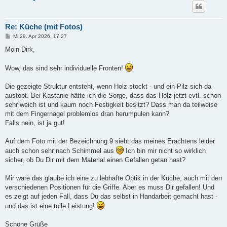
Re: Küche (mit Fotos)
B
Mi 29. Apr 2026, 17:27
e
i
Moin Dirk,
t
r
a
Wow, das sind sehr individuelle Fronten!
g
Die gezeigte Struktur entsteht, wenn Holz stockt - und ein Pilz sich da
austobt. Bei Kastanie hätte ich die Sorge, dass das Holz jetzt evtl. schon
sehr weich ist und kaum noch Festigkeit besitzt? Dass man da teilweise
mit dem Fingernagel problemlos dran herumpulen kann?
Falls nein, ist ja gut!
Auf dem Foto mit der Bezeichnung 9 sieht das meines Erachtens leider
auch schon sehr nach Schimmel aus
Ich bin mir nicht so wirklich
sicher, ob Du Dir mit dem Material einen Gefallen getan hast?
Mir wäre das glaube ich eine zu lebhafte Optik in der Küche, auch mit den
verschiedenen Positionen für die Griffe. Aber es muss Dir gefallen! Und
es zeigt auf jeden Fall, dass Du das selbst in Handarbeit gemacht hast -
und das ist eine tolle Leistung!
Schöne Grüße