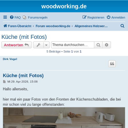
woodworking.de
FAQ
Forumsregeln
Registrieren
Anmelden
S
Foren-Übersicht
Forum woodworking.de
Allgemeines Holzwerkerforum - das laute Forum
u
Küche (mit Fotos)
c
Suche
Erweiterte
Antworten
h
5 Beiträge • Seite
1
von
1
e
Dirk Vogel
Küche (mit Fotos)
B
Mi 29. Apr 2026, 15:06
e
i
Hallo allerseits,
t
r
a
hier mal ein paar Fotos von den Fronten der Küchenschubladen, die bei
g
mir schon viel zu lange offenstanden: