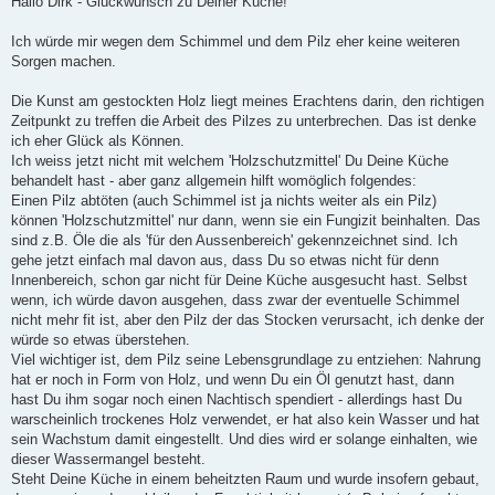
Hallo Dirk - Glückwunsch zu Deiner Küche!
t
r
a
Ich würde mir wegen dem Schimmel und dem Pilz eher keine weiteren
g
Sorgen machen.
Die Kunst am gestockten Holz liegt meines Erachtens darin, den richtigen
Zeitpunkt zu treffen die Arbeit des Pilzes zu unterbrechen. Das ist denke
ich eher Glück als Können.
Ich weiss jetzt nicht mit welchem 'Holzschutzmittel' Du Deine Küche
behandelt hast - aber ganz allgemein hilft womöglich folgendes:
Einen Pilz abtöten (auch Schimmel ist ja nichts weiter als ein Pilz)
können 'Holzschutzmittel' nur dann, wenn sie ein Fungizit beinhalten. Das
sind z.B. Öle die als 'für den Aussenbereich' gekennzeichnet sind. Ich
gehe jetzt einfach mal davon aus, dass Du so etwas nicht für denn
Innenbereich, schon gar nicht für Deine Küche ausgesucht hast. Selbst
wenn, ich würde davon ausgehen, dass zwar der eventuelle Schimmel
nicht mehr fit ist, aber den Pilz der das Stocken verursacht, ich denke der
würde so etwas überstehen.
Viel wichtiger ist, dem Pilz seine Lebensgrundlage zu entziehen: Nahrung
hat er noch in Form von Holz, und wenn Du ein Öl genutzt hast, dann
hast Du ihm sogar noch einen Nachtisch spendiert - allerdings hast Du
warscheinlich trockenes Holz verwendet, er hat also kein Wasser und hat
sein Wachstum damit eingestellt. Und dies wird er solange einhalten, wie
dieser Wassermangel besteht.
Steht Deine Küche in einem beheitzten Raum und wurde insofern gebaut,