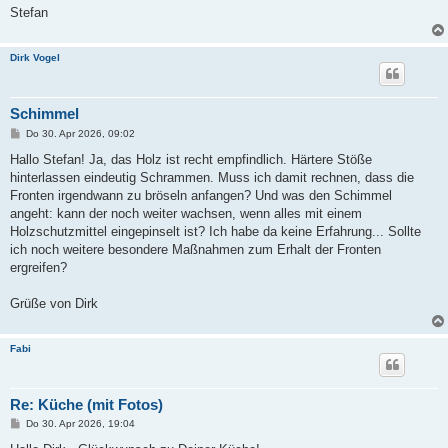
Stefan
Dirk Vogel
Schimmel
B
Do 30. Apr 2026, 09:02
e
i
Hallo Stefan! Ja, das Holz ist recht empfindlich. Härtere Stöße
t
hinterlassen eindeutig Schrammen. Muss ich damit rechnen, dass die
r
a
Fronten irgendwann zu bröseln anfangen? Und was den Schimmel
g
angeht: kann der noch weiter wachsen, wenn alles mit einem
Holzschutzmittel eingepinselt ist? Ich habe da keine Erfahrung... Sollte
ich noch weitere besondere Maßnahmen zum Erhalt der Fronten
ergreifen?
Grüße von Dirk
Fabi
Re: Küche (mit Fotos)
B
Do 30. Apr 2026, 19:04
e
i