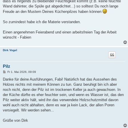
dass es nirgends zu bleibender Feuchtigkeit kommt (z.B. keine feuchte
Wand dahinter, die Spüle gut abgedichtet...) so solltest Du noch lange
Freude an den Mustern Deines Küchenpilzes haben können
So zumindest habe ich die Materie verstanden.
Einen angenehmen Feierabend und einen arbeitsfreien Tag der Arbeit
wünscht - Fabien
Dirk Vogel
Pilz
B
Fr 1. Mai 2026, 09:09
e
i
Danke für deine Ausführungen, Fabi! Natürlich hat das Aussehen des
t
Holzes nichts mit meinem Können zu tun. Ganz beruhigt bin ich aber
r
a
noch nicht, denn der Pilz ist im trockenen Keller ja auch gewachsen. In
g
der Küche dürfte es eher feuchter sein, und wenn es Wasser ist, das den
Pilz weiter aktiv hält, wird ihn das verwendete Holzschutzmittel davon
wohl auch nicht abhalten, denn es war ja kein Lack, der allen Poren
versiegelt. Wir werden sehen...
Grüße von Dirk