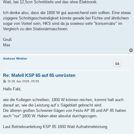
Watt, bei 12,5cm Schnitttiefe und das ohne Elektronik.
Ich denke also, dass die 1800 W gut ausreichend sein sollten. Eine etwas
zügigere Schnittgeschwindigkeit könnte gerade bei Fichte und ähnlichem
sogar von Vorteil sein, HKS sind da ja sowieso sehr "konservativ" im
Vergleich zu den Stationärmaschinen.
Gruß
Max
Andreas Winkler
Re: Mafell KSP 65 auf 85 umrüsten
B
Di 28. Apr 2026, 05:55
e
i
Hallo Fabi,
t
r
a
wie die Kollegen schreiben, 1800 W können reichen, kommt halt auch
g
darauf an, wie die Leistung auf´s Sägeblatt gebracht wird.
Die älteren großen Schreiner-Sägen von Festo AP 88 und AP 85 hatten
auch "nur" 1800 W. Haben aber absolut durchgezogen.
Laut Betriebsanleitung KSP 85 1800 Watt Aufnahmeleistung.