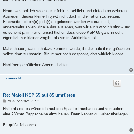
habt Dank für Eure Einschätzungen!
g
Hmm, was soll ich sagen - mir fehlt es schlicht und einfach an weiteren
Ausreden, dieses kleine Projekt nicht doch in die Tat um zu setzen.
Einerseits soll ein(e) jede(r) so gelassen werden wie er/sie ist,
andererseits sollen wir alle das ausleben, was wir auch wirklich sind - und
es scheint ja immer offensichtlicher, dass diese KSP 65 ganz in echt
eigentlich nur kleiner vorgibt, als sie in Wirklichkeit ist.
Mal schauen, wann ich dazu kommen werde, ihr die Teile ihres grösseren
selbst dran zu basteln. Bin immer noch gespannt, ob's wirklich klappt..
Habt 'nen gemütlichen Abend - Fabien
Johannes M
Re: Mafell KSP 65 auf 85 umrüsten
B
Mi 29. Apr 2026, 21:08
e
i
Hallo als erstes würde ich mal den Spaltkeil ausbauen und versuchen
t
eine 230mm Pappscheibe einzubauen. Dann kannst du weiter überlegen.
r
a
g
Es grüßt Johannes