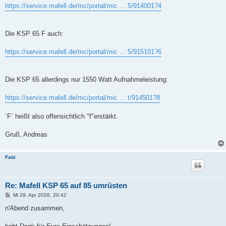
https://service.mafell.de/mc/portal/mic ... 5/914001?4
Die KSP 65 F auch:
https://service.mafell.de/mc/portal/mic ... 5/915101?6
Die KSP 65 allerdings nur 1550 Watt Aufnahmeleistung:
https://service.mafell.de/mc/portal/mic ... t/914501?8
`F´ heißt also offensichtlich "f"erstärkt.
Gruß, Andreas
Fabi
Re: Mafell KSP 65 auf 85 umrüsten
B
Mi 29. Apr 2026, 20:42
e
i
n'Abend zusammen,
t
r
a