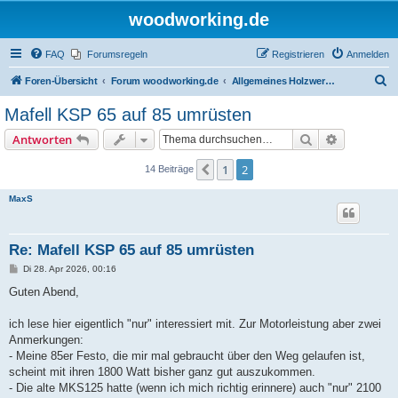
woodworking.de
FAQ
Forumsregeln
Registrieren
Anmelden
S
Foren-Übersicht
Forum woodworking.de
Allgemeines Holzwerkerforum - das laute Forum
u
Mafell KSP 65 auf 85 umrüsten
c
Suche
Erweiterte
Antworten
h
e
1
2
Vorherige
14 Beiträge
MaxS
Re: Mafell KSP 65 auf 85 umrüsten
B
Di 28. Apr 2026, 00:16
e
i
Guten Abend,
t
r
a
ich lese hier eigentlich "nur" interessiert mit. Zur Motorleistung aber zwei
g
Anmerkungen:
- Meine 85er Festo, die mir mal gebraucht über den Weg gelaufen ist,
scheint mit ihren 1800 Watt bisher ganz gut auszukommen.
- Die alte MKS125 hatte (wenn ich mich richtig erinnere) auch "nur" 2100