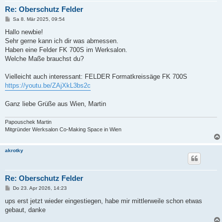
Re: Oberschutz Felder
B
Sa 8. Mär 2025, 09:54
e
i
Hallo newbie!
t
Sehr gerne kann ich dir was abmessen.
r
a
Haben eine Felder FK 700S im Werksalon.
g
Welche Maße brauchst du?
Vielleicht auch interessant: FELDER Formatkreissäge FK 700S
https://youtu.be/ZAjXkL3bs2c
Ganz liebe Grüße aus Wien, Martin
Papouschek Martin
Mitgründer Werksalon Co-Making Space in Wien
akrotky
Re: Oberschutz Felder
B
Do 23. Apr 2026, 14:23
e
i
ups erst jetzt wieder eingestiegen, habe mir mittlerweile schon etwas
t
gebaut, danke
r
a