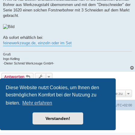
Bohrer aus Werkzeugstahl übernommen und mit dem "Dreischneider" der
Serie 1620 einen solchen Forstnerbohrer mit 3 Schneiden auf dem Markt
gebracht.
Ab sofort erhältlich bei:
feinewerkzeuge.de, einzeln oder im Set
Gruß
Ingo Kelling
-Dieter Schmid Werkzeuge GmbH-
Antworten
1 Beitrag • Seite
1
von
1
Diese Website nutzt Cookies, um Ihnen den
Gehe zu
bestmöglichen Komfort bei der Nutzung zu
bieten.
Mehr erfahren
Foren-Übersicht
Alle Zeiten sind
UTC+02:00
Powered by
phpBB
® Forum Software © phpBB Limited
Verstanden!
Deutsche Übersetzung durch
phpBB.de
Datenschutz
|
Nutzungsbedingungen