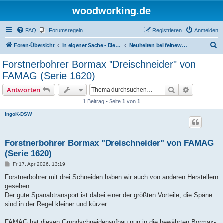
woodworking.de
FAQ
Forumsregeln
Registrieren
Anmelden
S
Foren-Übersicht
in eigener Sache - Dieter Schmid Werkzeuge GmbH
Neuheiten bei feinewerkzeuge.de
u
Forstnerbohrer Bormax "Dreischneider" von
c
FAMAG (Serie 1620)
h
Suche
Erweiterte
Antworten
e
1 Beitrag • Seite
1
von
1
IngoK-DSW
Forstnerbohrer Bormax "Dreischneider" von FAMAG
(Serie 1620)
B
Fr 17. Apr 2026, 13:19
e
i
Forstnerbohrer mit drei Schneiden haben wir auch von anderen Herstellern
t
gesehen.
r
a
Der gute Spanabtransport ist dabei einer der größten Vorteile, die Späne
g
sind in der Regel kleiner und kürzer.
FAMAG hat diesen Grundschneidenaufbau nun in die bewährten Bormax-