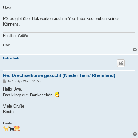
Uwe
PS es gibt über Holzwerken auch in You Tube Kostproben seines
Könnens.
Herzliche Grüße
Uwe
Holzschuh
Re: Drechselkurse gesucht (Niederrhein/ Rheinland)
B
Mi 15. Apr 2026, 21:50
e
i
Hallo Uwe,
t
Das klingt gut. Dankeschön.
r
a
g
Viele Grüße
Beate
Beate