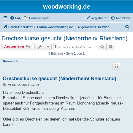
woodworking.de
FAQ
Forumsregeln
Registrieren
Anmelden
S
Foren-Übersicht
Forum woodworking.de
Allgemeines Holzwerkerforum - das laute Forum
u
Drechselkurse gesucht (Niederrhein/ Rheinland)
c
Suche
Erweiterte
Antworten
h
5 Beiträge • Seite
1
von
1
e
Holzschuh
Drechselkurse gesucht (Niederrhein/ Rheinland)
B
Mi 15. Apr 2026, 13:06
e
i
Hallo liebe Drechselfans,
t
Bin auf der Suche nach einem Drechselkurs (zunächst für Einsteiger,
r
a
später auch für Fortgeschrittene) im Raum Mönchengladbach- Neuss-
g
Düsseldorf-Köln-Kreis Heinsberg- Aachen.
Oder gibt es Drechsler, bei denen ich mal über die Schulter schauen
kann?