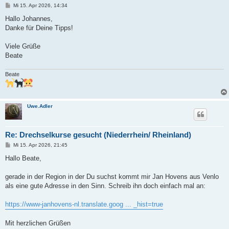
B
Mi 15. Apr 2026, 14:34
e
i
Hallo Johannes,
t
Danke für Deine Tipps!
r
a
g
Viele Grüße
Beate
Beate
Uwe.Adler
Re: Drechselkurse gesucht (Niederrhein/ Rheinland)
B
Mi 15. Apr 2026, 21:45
e
i
Hallo Beate,
t
r
a
gerade in der Region in der Du suchst kommt mir Jan Hovens aus Venlo
g
als eine gute Adresse in den Sinn. Schreib ihn doch einfach mal an:
https://www-janhovens-nl.translate.goog ... _hist=true
Mit herzlichen Grüßen