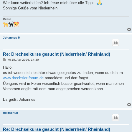
Wer kann weiterhelfen? Ich freue mich über alle Tipps.
Sonnige Grüße vom Niederrhein
Beate
Johannes M
Re: Drechselkurse gesucht (Niederrhein/ Rheinland)
B
Mi 15. Apr 2026, 14:30
e
i
Hallo,
t
es ist wesentlich leichter etwas geeignetes zu finden, wenn du dich im
r
a
www.drechsler-forum.de
anmeldest und dort fragst.
g
Übrigens wird in Foren wesentlich besser geantwortet, wenn man einen
Vornamen angibt mit dem man angesprochen werden kann.
Es grüßt Johannes
Holzschuh
Re: Drechselkurse gesucht (Niederrhein/ Rheinland)