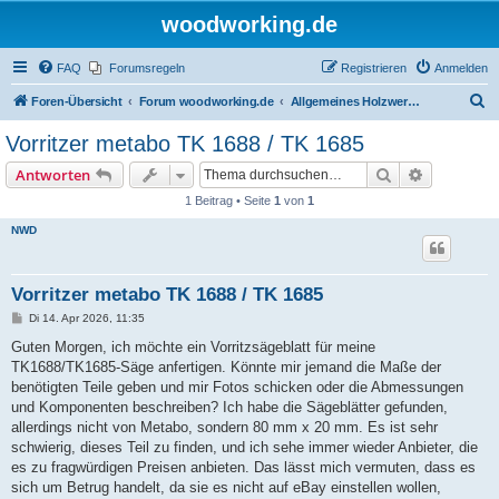
woodworking.de
FAQ
Forumsregeln
Registrieren
Anmelden
S
Foren-Übersicht
Forum woodworking.de
Allgemeines Holzwerkerforum - das laute Forum
u
Vorritzer metabo TK 1688 / TK 1685
c
Suche
Erweiterte
Antworten
h
1 Beitrag • Seite
1
von
1
e
NWD
Vorritzer metabo TK 1688 / TK 1685
B
Di 14. Apr 2026, 11:35
e
i
Guten Morgen, ich möchte ein Vorritzsägeblatt für meine
t
TK1688/TK1685-Säge anfertigen. Könnte mir jemand die Maße der
r
a
benötigten Teile geben und mir Fotos schicken oder die Abmessungen
g
und Komponenten beschreiben? Ich habe die Sägeblätter gefunden,
allerdings nicht von Metabo, sondern 80 mm x 20 mm. Es ist sehr
schwierig, dieses Teil zu finden, und ich sehe immer wieder Anbieter, die
es zu fragwürdigen Preisen anbieten. Das lässt mich vermuten, dass es
sich um Betrug handelt, da sie es nicht auf eBay einstellen wollen,