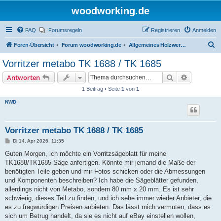
woodworking.de
FAQ
Forumsregeln
Registrieren
Anmelden
S
Foren-Übersicht
Forum woodworking.de
Allgemeines Holzwerkerforum - das laute Forum
u
Vorritzer metabo TK 1688 / TK 1685
c
Suche
Erweiterte
Antworten
h
1 Beitrag • Seite
1
von
1
e
NWD
Vorritzer metabo TK 1688 / TK 1685
B
Di 14. Apr 2026, 11:35
e
i
Guten Morgen, ich möchte ein Vorritzsägeblatt für meine
t
TK1688/TK1685-Säge anfertigen. Könnte mir jemand die Maße der
r
a
benötigten Teile geben und mir Fotos schicken oder die Abmessungen
g
und Komponenten beschreiben? Ich habe die Sägeblätter gefunden,
allerdings nicht von Metabo, sondern 80 mm x 20 mm. Es ist sehr
schwierig, dieses Teil zu finden, und ich sehe immer wieder Anbieter, die
es zu fragwürdigen Preisen anbieten. Das lässt mich vermuten, dass es
sich um Betrug handelt, da sie es nicht auf eBay einstellen wollen,