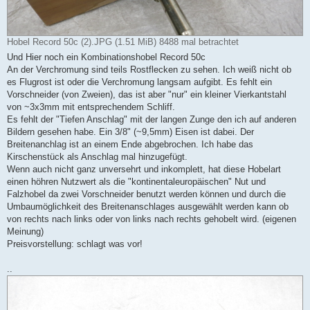
Hobel Record 50c (2).JPG (1.51 MiB) 8488 mal betrachtet
Und Hier noch ein Kombinationshobel Record 50c
An der Verchromung sind teils Rostflecken zu sehen. Ich weiß nicht ob
es Flugrost ist oder die Verchromung langsam aufgibt. Es fehlt ein
Vorschneider (von Zweien), das ist aber "nur" ein kleiner Vierkantstahl
von ~3x3mm mit entsprechendem Schliff.
Es fehlt der "Tiefen Anschlag" mit der langen Zunge den ich auf anderen
Bildern gesehen habe. Ein 3/8" (~9,5mm) Eisen ist dabei. Der
Breitenanchlag ist an einem Ende abgebrochen. Ich habe das
Kirschenstück als Anschlag mal hinzugefügt.
Wenn auch nicht ganz unversehrt und inkomplett, hat diese Hobelart
einen höhren Nutzwert als die "kontinentaleuropäischen" Nut und
Falzhobel da zwei Vorschneider benutzt werden können und durch die
Umbaumöglichkeit des Breitenanschlages ausgewählt werden kann ob
von rechts nach links oder von links nach rechts gehobelt wird. (eigenen
Meinung)
Preisvorstellung: schlagt was vor!
..