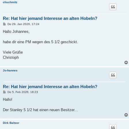
chschmitz
Re: Hat hier jemand Interesse an alten Hobeln?
B
Do 29. Jan 2026, 17:24
e
i
Hallo Johannes,
t
r
a
habe dir eine PM wegen des 5 1/2 geschickt.
g
Viele Grüße
Christoph
Jo-hannes
Re: Hat hier jemand Interesse an alten Hobeln?
B
Do 5. Feb 2026, 18:23
e
i
Hallo!
t
r
a
Der Stanley 5 1/2 hat einen neuen Besitzer...
g
Dirk Baltzer