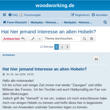
woodworking.de
FAQ
Forumsregeln
Registrieren
Anmelden
S
Foren-Übersicht
Marktplatz - Kleinanzeigen auf Woodworking.de
Marktplatz - Kleinanzeigen
u
Hat hier jemand Interesse an alten Hobeln?
c
Suche
Erweiterte
Antworten
h
e
1
2
Nächste
12 Beiträge
Jo-hannes
Hat hier jemand Interesse an alten Hobeln?
B
So 18. Jan 2026, 19:05
e
i
Hallo alle miteinander!
t
Ich bin schon seit einiger Zeit immer mal wieder "Zaungast" und stiller
r
a
Mitleser des Forums. Ich bin Tischler und auch Hobbymäßig ein Fan von
g
alten Werkzeugen.
Jedoch griff die "Vernunft" in mir um, sodass ich mich entschlossen habe
mich von einigen Hobeln zu trennen und hoffe diese hier in begeisterte
Hände von Anwendern und/oder Sammlern legen zu können.