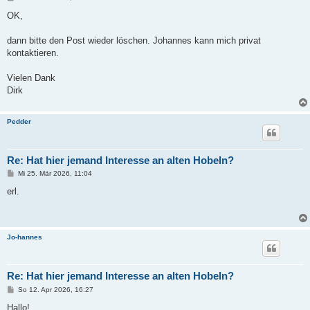
e
i
OK,
t
r
a
dann bitte den Post wieder löschen. Johannes kann mich privat
g
kontaktieren.
Vielen Dank
Dirk
Pedder
Re: Hat hier jemand Interesse an alten Hobeln?
B
Mi 25. Mär 2026, 11:04
e
i
erl.
t
r
a
g
Jo-hannes
Re: Hat hier jemand Interesse an alten Hobeln?
B
So 12. Apr 2026, 16:27
e
i
Hallo!