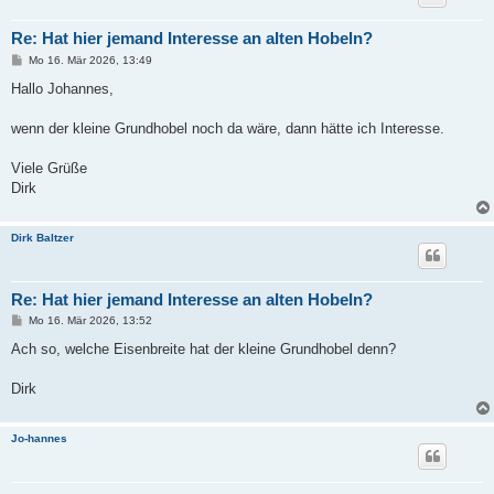
Re: Hat hier jemand Interesse an alten Hobeln?
B
Mo 16. Mär 2026, 13:49
e
i
Hallo Johannes,
t
r
a
wenn der kleine Grundhobel noch da wäre, dann hätte ich Interesse.
g
Viele Grüße
Dirk
Dirk Baltzer
Re: Hat hier jemand Interesse an alten Hobeln?
B
Mo 16. Mär 2026, 13:52
e
i
Ach so, welche Eisenbreite hat der kleine Grundhobel denn?
t
r
a
Dirk
g
Jo-hannes