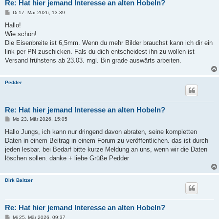
Re: Hat hier jemand Interesse an alten Hobeln?
B
Di 17. Mär 2026, 13:39
e
i
Hallo!
t
Wie schön!
r
a
Die Eisenbreite ist 6,5mm. Wenn du mehr Bilder brauchst kann ich dir ein
g
link per PN zuschicken. Fals du dich entscheidest ihn zu wollen ist
Versand frühstens ab 23.03. mgl. Bin grade auswärts arbeiten.
Pedder
Re: Hat hier jemand Interesse an alten Hobeln?
B
Mo 23. Mär 2026, 15:05
e
i
Hallo Jungs, ich kann nur dringend davon abraten, seine kompletten
t
Daten in einem Beitrag in einem Forum zu veröffentlichen. das ist durch
r
a
jeden lesbar. bei Bedarf bitte kurze Meldung an uns, wenn wir die Daten
g
löschen sollen. danke + liebe Grüße Pedder
Dirk Baltzer
Re: Hat hier jemand Interesse an alten Hobeln?
B
Mi 25. Mär 2026, 09:37