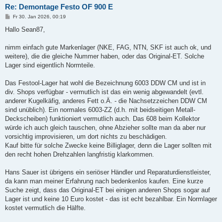
Re: Demontage Festo OF 900 E
B
Fr 30. Jan 2026, 00:19
e
i
Hallo Sean87,
t
r
a
nimm einfach gute Markenlager (NKE, FAG, NTN, SKF ist auch ok, und
g
weitere), die die gleiche Nummer haben, oder das Original-ET. Solche
Lager sind eigentlich Normteile.
Das Festool-Lager hat wohl die Bezeichnung 6003 DDW CM und ist in
div. Shops verfügbar - vermutlich ist das ein wenig abgewandelt (evtl.
anderer Kugelkäfig, anderes Fett o.Ä. - die Nachsetzzeichen DDW CM
sind unüblich). Ein normales 6003-ZZ (d.h. mit beidseitigen Metall-
Deckscheiben) funktioniert vermutlich auch. Das 608 beim Kollektor
würde ich auch gleich tauschen, ohne Abzieher sollte man da aber nur
vorsichtig improvisieren, um dort nichts zu beschädigen.
Kauf bitte für solche Zwecke keine Billiglager, denn die Lager sollten mit
den recht hohen Drehzahlen langfristig klarkommen.
Hans Sauer ist übrigens ein seriöser Händler und Reparaturdienstleister,
da kann man meiner Erfahrung nach bedenkenlos kaufen. Eine kurze
Suche zeigt, dass das Original-ET bei einigen anderen Shops sogar auf
Lager ist und keine 10 Euro kostet - das ist echt bezahlbar. Ein Normlager
kostet vermutlich die Hälfte.