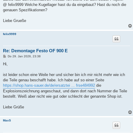
g
@ felix9999 Welche Kugellager hast du da eingebaut? Hast du noch die
genauen Spezifikationen?
Liebe Grueße
felix9999
Re: Demontage Festo OF 900 E
B
Do 29. Jan 2026, 23:38
e
i
Hi,
t
r
a
ist leider schon eine Weile her und sicher bin ich mir nicht mehr wie ich
g
die Teile genau beschafft habe. Ich habe auf so einer Seite
https://shop.hans-sauer.de/de/ersatztei ... frse484992
die
Explosionszeichnung angeschaut, und dann dort nach Nummer die Teile
bestellt. Weiß aber nicht wie gut oder schlecht der genannte Shop ist.
Liebe Grüße
MaxS