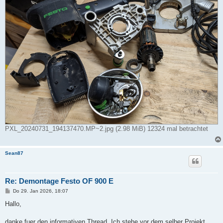
PXL_20240731_194137470.MP~2.jpg (2.98 MiB) 12324 mal betrachtet
Sean87
Re: Demontage Festo OF 900 E
B
Do 29. Jan 2026, 18:07
e
i
Hallo,
t
r
a
danke fuer den informativen Thread. Ich stehe vor dem selber Projekt.