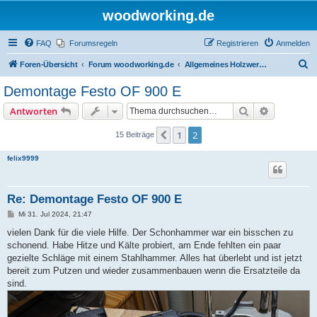
woodworking.de
FAQ
Forumsregeln
Registrieren
Anmelden
S
Foren-Übersicht
Forum woodworking.de
Allgemeines Holzwerkerforum - das laute Forum
u
Demontage Festo OF 900 E
c
Suche
Erweiterte
Antworten
h
e
1
2
Vorherige
15 Beiträge
felix9999
Re: Demontage Festo OF 900 E
B
Mi 31. Jul 2024, 21:47
e
i
vielen Dank für die viele Hilfe. Der Schonhammer war ein bisschen zu
t
schonend. Habe Hitze und Kälte probiert, am Ende fehlten ein paar
r
a
gezielte Schläge mit einem Stahlhammer. Alles hat überlebt und ist jetzt
g
bereit zum Putzen und wieder zusammenbauen wenn die Ersatzteile da
sind.