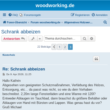
woodworking.de
FAQ
Forumsregeln
Registrieren
Anmelden
S
Foren-Übersicht
Forum woodworking.de
Allgemeines Holzwerkerforum - das laute Forum
u
Schrank abbeizen
c
Suche
Erweiterte
Antworten
h
e
1
2
3
Vorherige
22 Beiträge
flüsterholz
Re: Schrank abbeizen
B
Do 9. Apr 2026, 11:25
e
i
Hallo Kathrin
t
Abgesehen von geeigneten Schutzmaßnahmen, Verfärbung des Holzes,
r
a
Entsorgung, etc... da passt was nicht, so wie du dein Vorhaben
g
beschreibst. 2,20m lange Fensterläden und eine Wanne mit 120l?
Entweder Ablaugen im Tauchbad, dann brauchst du größere Behälter oder
Ablaugen von Hand mit Bürsten und Lappen. Was genau hast du vor?
Gruß Michael