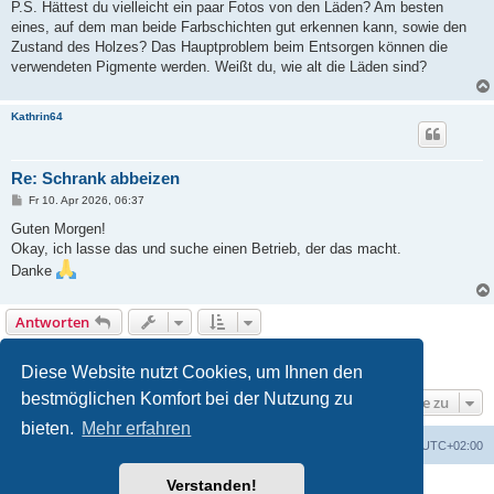
P.S. Hättest du vielleicht ein paar Fotos von den Läden? Am besten
eines, auf dem man beide Farbschichten gut erkennen kann, sowie den
Zustand des Holzes? Das Hauptproblem beim Entsorgen können die
verwendeten Pigmente werden. Weißt du, wie alt die Läden sind?
Kathrin64
Re: Schrank abbeizen
B
Fr 10. Apr 2026, 06:37
e
i
Guten Morgen!
t
Okay, ich lasse das und suche einen Betrieb, der das macht.
r
a
Danke
g
Antworten
1
2
3
Vorherige
22 Beiträge
Diese Website nutzt Cookies, um Ihnen den
bestmöglichen Komfort bei der Nutzung zu
Gehe zu
bieten.
Mehr erfahren
Foren-Übersicht
Alle Zeiten sind
UTC+02:00
Verstanden!
Powered by
phpBB
® Forum Software © phpBB Limited