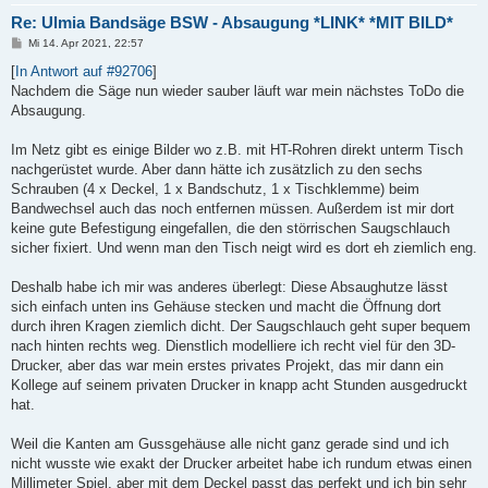
Re: Ulmia Bandsäge BSW - Absaugung *LINK* *MIT BILD*
B
Mi 14. Apr 2021, 22:57
e
i
[
In Antwort auf #92706
]
t
Nachdem die Säge nun wieder sauber läuft war mein nächstes ToDo die
r
a
Absaugung.
g
Im Netz gibt es einige Bilder wo z.B. mit HT-Rohren direkt unterm Tisch
nachgerüstet wurde. Aber dann hätte ich zusätzlich zu den sechs
Schrauben (4 x Deckel, 1 x Bandschutz, 1 x Tischklemme) beim
Bandwechsel auch das noch entfernen müssen. Außerdem ist mir dort
keine gute Befestigung eingefallen, die den störrischen Saugschlauch
sicher fixiert. Und wenn man den Tisch neigt wird es dort eh ziemlich eng.
Deshalb habe ich mir was anderes überlegt: Diese Absaughutze lässt
sich einfach unten ins Gehäuse stecken und macht die Öffnung dort
durch ihren Kragen ziemlich dicht. Der Saugschlauch geht super bequem
nach hinten rechts weg. Dienstlich modelliere ich recht viel für den 3D-
Drucker, aber das war mein erstes privates Projekt, das mir dann ein
Kollege auf seinem privaten Drucker in knapp acht Stunden ausgedruckt
hat.
Weil die Kanten am Gussgehäuse alle nicht ganz gerade sind und ich
nicht wusste wie exakt der Drucker arbeitet habe ich rundum etwas einen
Millimeter Spiel. aber mit dem Deckel passt das perfekt und ich bin sehr