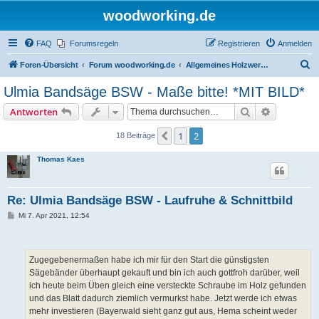
woodworking.de
FAQ
Forumsregeln
Registrieren
Anmelden
S
Foren-Übersicht
Forum woodworking.de
Allgemeines Holzwerkerforum - das laute Forum
u
Ulmia Bandsäge BSW - Maße bitte! *MIT BILD*
c
Suche
Erweiterte
Antworten
h
e
1
2
Vorherige
18 Beiträge
Thomas Kaes
Re: Ulmia Bandsäge BSW - Laufruhe & Schnittbild
B
Mi 7. Apr 2021, 12:54
e
i
t
r
a
Zugegebenermaßen habe ich mir für den Start die günstigsten
g
Sägebänder überhaupt gekauft und bin ich auch gottfroh darüber, weil
ich heute beim Üben gleich eine versteckte Schraube im Holz gefunden
und das Blatt dadurch ziemlich vermurkst habe. Jetzt werde ich etwas
mehr investieren (Bayerwald sieht ganz gut aus, Hema scheint weder