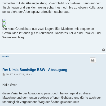
zufrieden mit der Absaugleistung. Zwar bleibt noch etwas Staub auf dem
Tisch liegen und ein klein wenig schafft es noch bis zu oberen Rolle, aber
sonst sieht der Arbeitsplatz erfreulich sauber aus.
Die neue Grundplatte aus zwei Lagen 15er Multiplex mit bequemen
Griffmulden ist auch gut zu erkennen. Nächstes ToDo sind Parallel- und
Winkelanschlag.
MaxS
Re: Ulmia Bandsäge BSW - Absaugung
B
Sa 17. Apr 2021, 18:41
e
i
t
Hallo Sven,
r
a
g
diese Variante der Absaugung passt doch hervorragend zu dieser
Maschine und dem unten sowieso offenen Gehäuse und dürfte auch der
ursprünglich vorgesehene Weg der Späne gewesen sein.