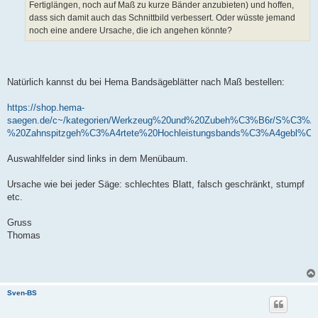
Fertiglängen, noch auf Maß zu kurze Bänder anzubieten) und hoffen,
dass sich damit auch das Schnittbild verbessert. Oder wüsste jemand
noch eine andere Ursache, die ich angehen könnte?
Natürlich kannst du bei Hema Bandsägeblätter nach Maß bestellen:
https://shop.hema-
saegen.de/c~/kategorien/Werkzeug%20und%20Zubeh%C3%B6r/S%C3%
%20Zahnspitzgeh%C3%A4rtete%20Hochleistungsbands%C3%A4gebl%C3
Auswahlfelder sind links in dem Menübaum.
Ursache wie bei jeder Säge: schlechtes Blatt, falsch geschränkt, stumpf
etc.
Gruss
Thomas
Sven-BS