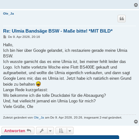
Ole_Ja
Re: Ulmia Bandsäge BSW - Maße bitte! *MIT BILD*
B
Do 9. Apr 2026, 20:16
e
i
Hallo,
t
Ich bin hier über Google gelandet, ich restauriere gerade meine Ulmia
r
a
BSW.
g
Ich wusste garnicht das es eine Ulmia ist, bei meiner fehlt leider das
Logo. Ich hatte vorletzte Woche eine Flott BS400E gekauft und
aufgearbeitet, und wollte die Ulmia eigentlich verkaufen, und dann sagt
Google Lens mir, das es Ulmia ist. Jetzt habe ich natürlich einen Grund
beide zu behalten
Lange Rede kurzgefasst:
Wo bekomme ich die tolle Druckdatei für die Absaugung?
Und, hat vielleicht jemand ein Ulmia Logo für mich?
Viele Grüße, Ole
Zuletzt geändert von
Ole_Ja
am Do 9. Apr 2026, 20:26, insgesamt 2-mal geändert.
Antworten