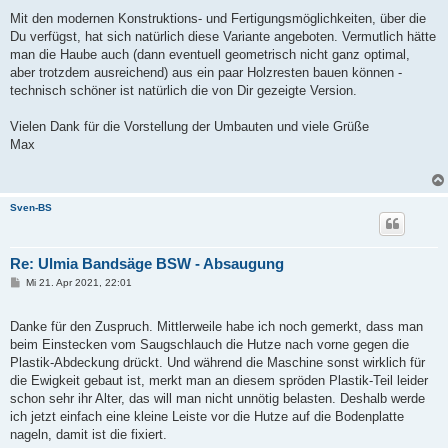
Mit den modernen Konstruktions- und Fertigungsmöglichkeiten, über die
Du verfügst, hat sich natürlich diese Variante angeboten. Vermutlich hätte
man die Haube auch (dann eventuell geometrisch nicht ganz optimal,
aber trotzdem ausreichend) aus ein paar Holzresten bauen können -
technisch schöner ist natürlich die von Dir gezeigte Version.
Vielen Dank für die Vorstellung der Umbauten und viele Grüße
Max
Sven-BS
Re: Ulmia Bandsäge BSW - Absaugung
B
Mi 21. Apr 2021, 22:01
e
i
t
Danke für den Zuspruch. Mittlerweile habe ich noch gemerkt, dass man
r
a
beim Einstecken vom Saugschlauch die Hutze nach vorne gegen die
g
Plastik-Abdeckung drückt. Und während die Maschine sonst wirklich für
die Ewigkeit gebaut ist, merkt man an diesem spröden Plastik-Teil leider
schon sehr ihr Alter, das will man nicht unnötig belasten. Deshalb werde
ich jetzt einfach eine kleine Leiste vor die Hutze auf die Bodenplatte
nageln, damit ist die fixiert.