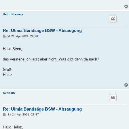
Heinz Kremers
Re: Ulmia Bandsäge BSW - Absaugung
B
Mi 21. Apr 2021, 22:20
e
i
t
Hallo Sven,
r
a
g
das verstehe ich jetzt aber nicht. Was gibt denn da nach?
Gruß
Heinz
Sven-BS
Re: Ulmia Bandsäge BSW - Absaugung
B
Sa 24. Apr 2021, 23:37
e
i
t
Hallo Heinz,
r