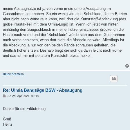
a
g
meine Absaughutze ist ja von vorne in die untere Aussparung im
Gussrahmen geschoben. So ein wenig wie eine Schublade, die im Betrieb
aber nicht nach vorne raus kann, weil dort die Kunststoff-Abdeckung (das
große Plastik-Teil mit dem Ulmia-Logo) ist. Wenn ich jetzt von hinten
einhändig den Saugschlauch in meine Hutze reinschiebe, drücke ich die
Hutze nach vorne und die "Schublade" würde sich aus dem Gussrahmen
nach vorne schieben, wenn dort nicht die Abdeckung wäre. Allerdings ist
die Abeckung ja nur von den beiden Rändelschrauben gehalten, die
deutlich höher sitzen. Deshalb biegt die sich da dann leicht nach vorne
und das ist mir mit so altem Kunststoff etwas heikel.
Heinz Kremers
Re: Ulmia Bandsäge BSW - Absaugung
B
So 25. Apr 2021, 07:19
e
i
t
Danke für die Erläuterung
r
a
g
Gruß
Heinz