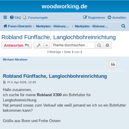
woodworking.de
FAQ
Forumsregeln
Registrieren
Anmelden
S
Foren-Übersicht
Marktplatz - Kleinanzeigen auf Woodworking.de
Marktplatz - Kleinanzeigen
u
Robland Fünffache, Langlochbohreinrichtung
c
Suche
Erweiterte
Antworten
h
3 Beiträge • Seite
1
von
1
e
Michael Abraham
Robland Fünffache, Langlochbohreinrichtung
B
Fr 3. Apr 2026, 12:45
e
i
Hallo zusammen,
t
ich suche für meine
Robland X300
ein Bohrfutter für
r
a
Langbohreinrichtung.
g
Hat jemand sowas zum Verkauf ode weiß jemand wo ich so ein Bohrfutter
bekommen kann?
Grüße aus Bonn und Frohe Ostern