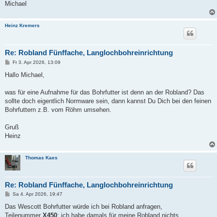
Michael
Heinz Kremers
Re: Robland Fünffache, Langlochbohreinrichtung
B
Fr 3. Apr 2026, 13:09
e
i
Hallo Michael,
t
r
a
was für eine Aufnahme für das Bohrfutter ist denn an der Robland? Das
g
sollte doch eigentlich Normware sein, dann kannst Du Dich bei den feinen
Bohrfuttern z.B. vom Röhm umsehen.
Gruß
Heinz
Thomas Kaes
Re: Robland Fünffache, Langlochbohreinrichtung
B
Sa 4. Apr 2026, 19:47
e
i
Das Wescott Bohrfutter würde ich bei Robland anfragen,
t
Teilenummer
X450
; ich habe damals für meine Robland nichts
r