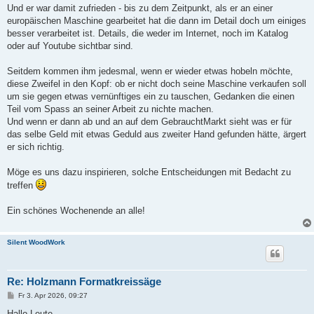
Und er war damit zufrieden - bis zu dem Zeitpunkt, als er an einer
europäischen Maschine gearbeitet hat die dann im Detail doch um einiges
besser verarbeitet ist. Details, die weder im Internet, noch im Katalog
oder auf Youtube sichtbar sind.
Seitdem kommen ihm jedesmal, wenn er wieder etwas hobeln möchte,
diese Zweifel in den Kopf: ob er nicht doch seine Maschine verkaufen soll
um sie gegen etwas vernünftiges ein zu tauschen, Gedanken die einen
Teil vom Spass an seiner Arbeit zu nichte machen.
Und wenn er dann ab und an auf dem GebrauchtMarkt sieht was er für
das selbe Geld mit etwas Geduld aus zweiter Hand gefunden hätte, ärgert
er sich richtig.
Möge es uns dazu inspirieren, solche Entscheidungen mit Bedacht zu
treffen
Ein schönes Wochenende an alle!
Silent WoodWork
Re: Holzmann Formatkreissäge
B
Fr 3. Apr 2026, 09:27
e
i
Hallo Leute,