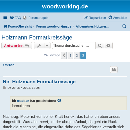
woodworking.de
FAQ
Forumsregeln
Registrieren
Anmelden
S
Foren-Übersicht
Forum woodworking.de
Allgemeines Holzwerkerforum - das laute Forum
u
Holzmann Formatkreissäge
c
Suche
Erweiterte
Antworten
h
e
1
2
3
Vorherige
24 Beiträge
esteban
Re: Holzmann Formatkreissäge
B
Do 29. Jun 2023, 13:25
e
i
t
esteban
hat geschrieben:
r
a
formulieren
g
Nachtrag: Motor ist von seiner Kraft her ok, das hatte ich oben anders
dargestellt. Was aber nervt, ist der abrupte Anlauf, da geht ein Ruck
durch die Maschine, die eingestellte Höhe des Sägeblattes verstellt sich