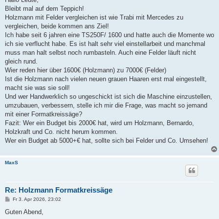
t
Bleibt mal auf dem Teppich!
r
a
Holzmann mit Felder vergleichen ist wie Trabi mit Mercedes zu
g
vergleichen, beide kommen ans Ziel!
Ich habe seit 6 jahren eine TS250F/ 1600 und hatte auch die Momente wo
ich sie verflucht habe. Es ist halt sehr viel einstellarbeit und manchmal
muss man halt selbst noch rumbasteln. Auch eine Felder läuft nicht
gleich rund.
Wier reden hier über 1600€ (Holzmann) zu 7000€ (Felder)
Ist die Holzmann nach vielen neuen grauen Haaren erst mal eingestellt,
macht sie was sie soll!
Und wer Handwerklich so ungeschickt ist sich die Maschine einzustellen,
umzubauen, verbessern, stelle ich mir die Frage, was macht so jemand
mit einer Formatkreissäge?
Fazit: Wer ein Budget bis 2000€ hat, wird um Holzmann, Bernardo,
Holzkraft und Co. nicht herum kommen.
Wer ein Budget ab 5000+€ hat, sollte sich bei Felder und Co. Umsehen!
MaxS
Re: Holzmann Formatkreissäge
B
Fr 3. Apr 2026, 23:02
e
i
Guten Abend,
t