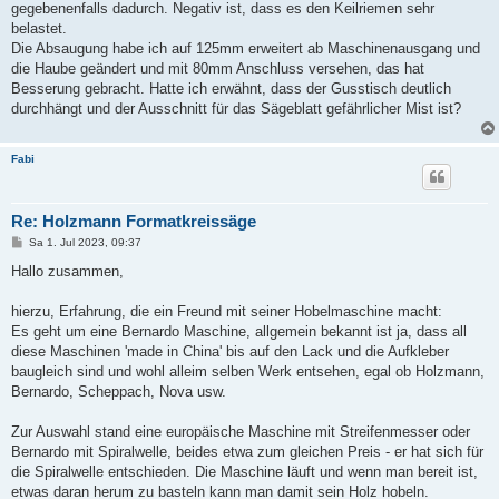
gegebenenfalls dadurch. Negativ ist, dass es den Keilriemen sehr
belastet.
Die Absaugung habe ich auf 125mm erweitert ab Maschinenausgang und
die Haube geändert und mit 80mm Anschluss versehen, das hat
Besserung gebracht. Hatte ich erwähnt, dass der Gusstisch deutlich
durchhängt und der Ausschnitt für das Sägeblatt gefährlicher Mist ist?
Fabi
Re: Holzmann Formatkreissäge
B
Sa 1. Jul 2023, 09:37
e
i
Hallo zusammen,
t
r
a
hierzu, Erfahrung, die ein Freund mit seiner Hobelmaschine macht:
g
Es geht um eine Bernardo Maschine, allgemein bekannt ist ja, dass all
diese Maschinen 'made in China' bis auf den Lack und die Aufkleber
baugleich sind und wohl alleim selben Werk entsehen, egal ob Holzmann,
Bernardo, Scheppach, Nova usw.
Zur Auswahl stand eine europäische Maschine mit Streifenmesser oder
Bernardo mit Spiralwelle, beides etwa zum gleichen Preis - er hat sich für
die Spiralwelle entschieden. Die Maschine läuft und wenn man bereit ist,
etwas daran herum zu basteln kann man damit sein Holz hobeln.