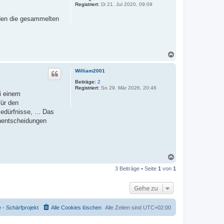
Registriert:
Di 21. Jul 2020, 09:09
b
e
rden die gesammelten
n
N
a
c
William2001
h
o
Beiträge:
2
Registriert:
So 29. Mär 2026, 20:46
b
i einem
e
für den
n
edürfnisse, ... Das
gnentscheidungen
N
a
3 Beiträge • Seite
1
von
1
c
h
o
Gehe zu
b
e
n
- Schärfprojekt
Alle Cookies löschen
Alle Zeiten sind
UTC+02:00