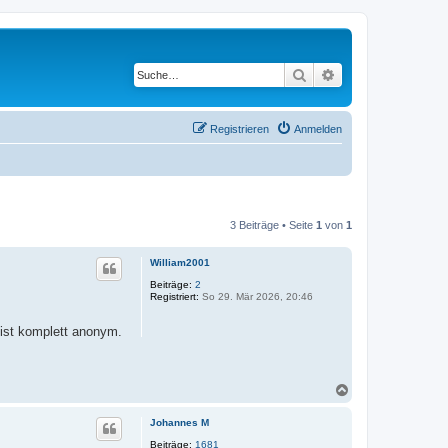
Suche
Erweiterte Suche
Registrieren
Anmelden
3 Beiträge • Seite
1
von
1
William2001
Beiträge:
2
Registriert:
So 29. Mär 2026, 20:46
ist komplett anonym.
N
a
c
Johannes M
h
o
Beiträge:
1681