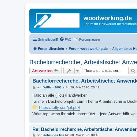
woodworking.de
Forum für Holzwerker mit freundli
Schnellzugriff
FAQ
Forumsregeln
Foren-Übersicht
Forum woodworking.de
Allgemeines Ho
Bachelorrecherche, Arbeitstische: Anw
Antworten
Bachelorrecherche, Arbeitstische: Anwend
B
von
William2001
»
So 29. Mär 2026, 20:49
e
i
Hallo an alle (Holz)Handwerker
t
für mein Bachelorprojekt zum Thema Arbeitstische & Böck
r
a
https://tally.so/r/jaLpLR
g
Wäre top, wenn ihr mich unterstützt – jede Antwort hilft wei
Re: Bachelorrecherche, Arbeitstische: Anwender
B
von
Johannes M
»
Mo 30. Mär 2026, 00:40