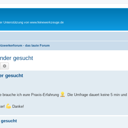
cher Unterstützung von www.feinewerkzeuge.de
lzwerkerforum - das laute Forum
ender gesucht
Suche
Erweiterte Suche
er gesucht
e brauche ich eure Praxis-Erfahrung
Die Umfrage dauert keine 5 min und 
ter!
Danke!
 gesucht