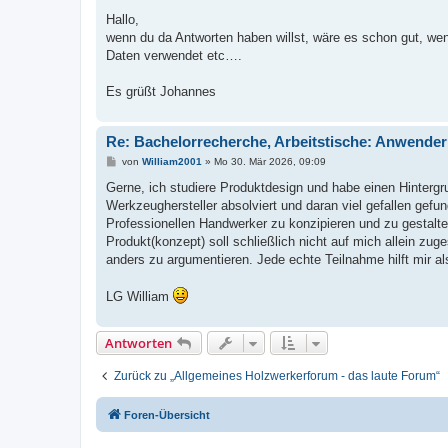
e
i
Hallo,
t
wenn du da Antworten haben willst, wäre es schon gut, we
r
a
Daten verwendet etc….
g
Es grüßt Johannes
Re: Bachelorrecherche, Arbeitstische: Anwender
B
von
William2001
»
Mo 30. Mär 2026, 09:09
e
i
Gerne, ich studiere Produktdesign und habe einen Hinter
t
Werkzeughersteller absolviert und daran viel gefallen gef
r
a
Professionellen Handwerker zu konzipieren und zu gestalte
g
Produkt(konzept) soll schließlich nicht auf mich allein z
anders zu argumentieren. Jede echte Teilnahme hilft mir als
LG William
Antworten
Zurück zu „Allgemeines Holzwerkerforum - das laute Forum“
Foren-Übersicht