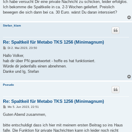
Ich habe versucht Dir eine private Nachricht zu schicken, leider erfolglos.
Ich bekomme die Spaltkeile in ca. 2-3 Wochen geliefert. Preislich
bewegen die sich dann bei ca. 30 Euro. wärst Du daran interssiert?
Stefan_klam
Re: Spaltkeil für Metabo TKS 1256 (Minimagnum)
B
Di 2. Mai 2023, 23:50
e
i
Hallo Volker,
t
hab dir über PN geantwortet - hoffe es hat funktioniert.
r
a
Würde dir jedenfalls einen abnehmen.
g
Danke und lg, Stefan
Pseudo
Re: Spaltkeil für Metabo TKS 1256 (Minimagnum)
B
Mo 5. Jun 2023, 22:51
e
i
Guten Abend zusammen,
t
r
a
bitte entschuldigt dass ich hier mit meinem ersten Beitrag so ins Haus
g
falle. Die Funktion für private Nachrichten kann ich leider noch nicht