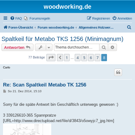
woodworking.de
FAQ
Forumsregeln
Registrieren
Anmelden
S
Foren-Übersicht
Forum woodworking.de
Allgemeines Holzwerkerforum - das laute Forum
u
Spaltkeil für Metabo TKS 1256 (Minimagnum)
c
Suche
Erweiterte
Antworten
h
e
Seite
8
von
8
1
4
5
6
7
8
Vorherige
77 Beiträge
…
Carlo
Re: Scan Spaltkeil Metabo TK 1256
B
So 21. Dez 2014, 15:10
e
i
t
Sorry für die späte Antwort bin Geschäfltich unterwegs gewesen :)
r
a
g
3 339126610-365 Spannpratze
[URL=http://www.directupload.net/file/d/3843/o5owyjc7_jpg.htm]