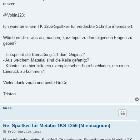
nutzen.
@Vobin123:
Ich wäre an einem TK 1256-Spaltkeil für verdeckte Schnitte interessiert.
Würde es dir etwas ausmachen, kurz Input zu den folgenden Fragen zu
geben?
- Entspricht die Bemaßung 1:1 dem Original?
- Aus welchem Material sind die Keile gefertigt?
- Könntest du hier bitte ein exemplarisches Foto hochladen, um einen
Eindruck zu kommen?
Vielen dank vorab und beste Grüße
Tristan
biesel
Re: Spaltkeil für Metabo TKS 1256 (Minimagnum)
B
Fr 20. Mär 2026, 10:13
e
i
Moin ich habe einige Spaltkeil für verdeckte Schnitte an der Metabo TK