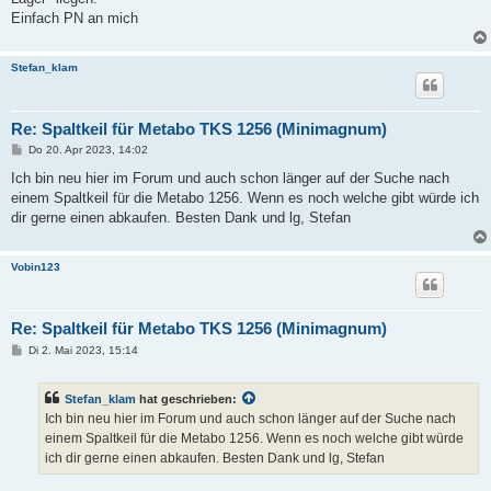
g
Einfach PN an mich
Stefan_klam
Re: Spaltkeil für Metabo TKS 1256 (Minimagnum)
B
Do 20. Apr 2023, 14:02
e
i
Ich bin neu hier im Forum und auch schon länger auf der Suche nach
t
einem Spaltkeil für die Metabo 1256. Wenn es noch welche gibt würde ich
r
a
dir gerne einen abkaufen. Besten Dank und lg, Stefan
g
Vobin123
Re: Spaltkeil für Metabo TKS 1256 (Minimagnum)
B
Di 2. Mai 2023, 15:14
e
i
t
Stefan_klam
hat geschrieben:
r
a
Ich bin neu hier im Forum und auch schon länger auf der Suche nach
g
einem Spaltkeil für die Metabo 1256. Wenn es noch welche gibt würde
ich dir gerne einen abkaufen. Besten Dank und lg, Stefan