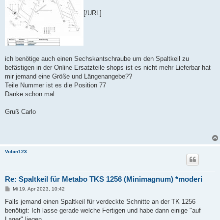
[/URL]
ich benötige auch einen Sechskantschraube um den Spaltkeil zu
befästigen in der Online Ersatzteile shops ist es nicht mehr Lieferbar hat
mir jemand eine Größe und Längenangebe??
Teile Nummer ist es die Position 77
Danke schon mal
Gruß Carlo
Vobin123
Re: Spaltkeil für Metabo TKS 1256 (Minimagnum) *moderi
B
Mi 19. Apr 2023, 10:42
e
i
Falls jemand einen Spaltkeil für verdeckte Schnitte an der TK 1256
t
benötigt: Ich lasse gerade welche Fertigen und habe dann einige "auf
r
a
Lager" liegen.