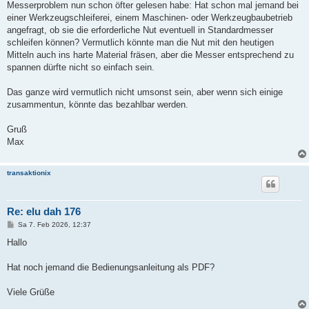
Messerproblem nun schon öfter gelesen habe: Hat schon mal jemand bei
einer Werkzeugschleiferei, einem Maschinen- oder Werkzeugbaubetrieb
angefragt, ob sie die erforderliche Nut eventuell in Standardmesser
schleifen können? Vermutlich könnte man die Nut mit den heutigen
Mitteln auch ins harte Material fräsen, aber die Messer entsprechend zu
spannen dürfte nicht so einfach sein.
Das ganze wird vermutlich nicht umsonst sein, aber wenn sich einige
zusammentun, könnte das bezahlbar werden.
Gruß
Max
transaktionix
Re: elu dah 176
B
Sa 7. Feb 2026, 12:37
e
i
Hallo
t
r
a
Hat noch jemand die Bedienungsanleitung als PDF?
g
Viele Grüße