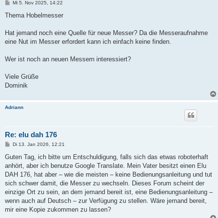
B
Mi 5. Nov 2025, 14:22
e
i
Thema Hobelmesser
t
r
a
Hat jemand noch eine Quelle für neue Messer? Da die Messeraufnahme
g
eine Nut im Messer erfordert kann ich einfach keine finden.
Wer ist noch an neuen Messern interessiert?
Viele Grüße
Dominik
Adriann
Re: elu dah 176
B
Di 13. Jan 2026, 12:21
e
i
Guten Tag, ich bitte um Entschuldigung, falls sich das etwas roboterhaft
t
anhört, aber ich benutze Google Translate. Mein Vater besitzt einen Elu
r
a
DAH 176, hat aber – wie die meisten – keine Bedienungsanleitung und tut
g
sich schwer damit, die Messer zu wechseln. Dieses Forum scheint der
einzige Ort zu sein, an dem jemand bereit ist, eine Bedienungsanleitung –
wenn auch auf Deutsch – zur Verfügung zu stellen. Wäre jemand bereit,
mir eine Kopie zukommen zu lassen?