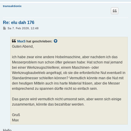
transaktionix
Re: elu dah 176
B
Sa 7. Feb 2026, 12:48
e
i
t
MaxS
hat geschrieben:
r
a
Guten Abend,
g
ich habe zwar eine andere Hobelmaschine, aber nachdem ich das
Messerproblem nun schon öfter gelesen habe: Hat schon mal jemand
bei einer Werkzeugschleiferei, einem Maschinen- oder
Werkzeugbaubetrieb angefragt, ob sie die erforderliche Nut eventuell in
Standardmesser schleifen können? Vermutlich könnte man die Nut mit
den heutigen Mitteln auch ins harte Material fräsen, aber die Messer
entsprechend zu spannen dürfte nicht so einfach sein.
Das ganze wird vermutlich nicht umsonst sein, aber wenn sich einige
zusammentun, könnte das bezahlbar werden.
Gruß
Max
Hallo