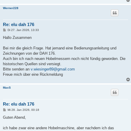
Werner228
Re: elu dah 176
B
Di 27. Jan 2026, 13:33
e
i
Hallo Zusammen
t
r
a
Bei mir die gleich Frage. Hat jemand eine Bedienungsanleitung und
g
Zeichnungen von der DAH 176.
Auch bin ich nach neuen Hobelmessern noch nicht fündig geworden. Die
historischen Quellen sind versiegt.
Bitte senden an
v.wiesinger89@gmail.com
Freue mich über eine Rückmeldung
MaxS
Re: elu dah 176
B
Mi 28. Jan 2026, 00:18
e
i
Guten Abend,
t
r
a
ich habe zwar eine andere Hobelmaschine, aber nachdem ich das
g