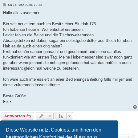
B
Sa 14. Mär 2026, 19:38
e
i
Hallo alle zusammen
t
r
a
Bin seit neuestem auch im Besitz einer Elu dah 176
g
Ich habe sie heute in Wolfenbüttel erstanden.
Leider fehlen die Beine und die Tischerweiterungen.
Absaugstutzen ist dabei, sogar ein selbstgebördelter aus Blech für oben.
Hab es da auch einen originalen?
Erstmal schön sauber gemacht und geschmiert und siehe da alles
funktioniert wie am ersten Tag. Meine Hobelmesser sind zwar noch ganz
gut aber wenn jemand die richtigen gefunden hat wär das natürlich auch
interessant gleich mal welche zu bestellen.
Ich wäre auch interessiert an einer Bedienungsanleitung falls mir jemand
diese zukommen lassen könnte.
Beste Grüße
Felix
Antworten
Seite
10
von
10
1
6
7
8
9
10
Vorherige
99 Beiträge
…
Diese Website nutzt Cookies, um Ihnen den
bestmöglichen Komfort bei der Nutzung zu