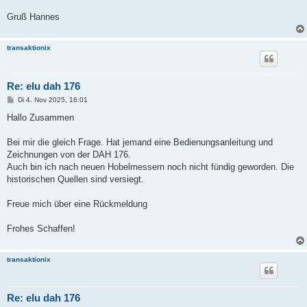
Gruß Hannes
transaktionix
Re: elu dah 176
B
Di 4. Nov 2025, 16:01
e
i
Hallo Zusammen
t
r
a
Bei mir die gleich Frage. Hat jemand eine Bedienungsanleitung und
g
Zeichnungen von der DAH 176.
Auch bin ich nach neuen Hobelmessern noch nicht fündig geworden. Die
historischen Quellen sind versiegt.
Freue mich über eine Rückmeldung
Frohes Schaffen!
transaktionix
Re: elu dah 176