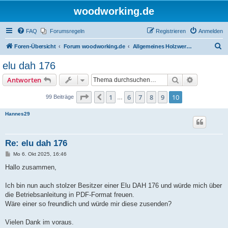
woodworking.de
FAQ
Forumsregeln
Registrieren
Anmelden
S
Foren-Übersicht
Forum woodworking.de
Allgemeines Holzwerkerforum - das laute Forum
u
elu dah 176
c
Suche
Erweiterte
Antworten
h
e
Seite
10
von
10
1
6
7
8
9
10
Vorherige
99 Beiträge
…
Hannes29
Re: elu dah 176
B
Mo 6. Okt 2025, 16:46
e
i
Hallo zusammen,
t
r
a
Ich bin nun auch stolzer Besitzer einer Elu DAH 176 und würde mich über
g
die Betriebsanleitung in PDF-Format freuen.
Wäre einer so freundlich und würde mir diese zusenden?
Vielen Dank im voraus.