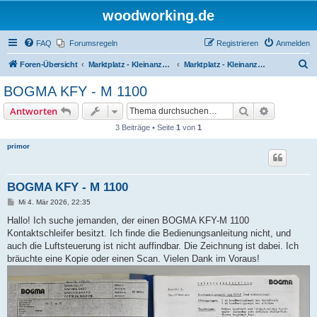
woodworking.de
FAQ
Forumsregeln
Registrieren
Anmelden
S
Foren-Übersicht
Marktplatz - Kleinanzeigen auf Woodworking.de
Marktplatz - Kleinanzeigen
u
BOGMA KFY - M 1100
c
Suche
Erweiterte
Antworten
h
3 Beiträge • Seite
1
von
1
e
primor
BOGMA KFY - M 1100
B
Mi 4. Mär 2026, 22:35
e
i
Hallo! Ich suche jemanden, der einen BOGMA KFY-M 1100
t
Kontaktschleifer besitzt. Ich finde die Bedienungsanleitung nicht, und
r
a
auch die Luftsteuerung ist nicht auffindbar. Die Zeichnung ist dabei. Ich
g
bräuchte eine Kopie oder einen Scan. Vielen Dank im Voraus!