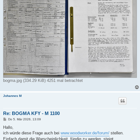
bogma.jpg (334.29 KiB) 4251 mal betrachtet
Johannes M
Re: BOGMA KFY - M 1100
B
Do 5. Mär 2026, 13:09
e
i
Hallo,
t
ich würde diese Frage auch bei
www.woodworker.de/forum/
stellen.
r
a
Einfach damit die Warscheinlichkeit, fündig zu werden, steigt.