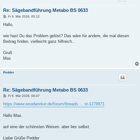
Re: Sägebandführung Metabo BS 0633
B
Fr 6. Mär 2026, 00:12
e
i
Hallo,
t
r
a
wie hast Du das Problem gelöst? Das wäre für andere, die mal diesen
g
Beitrag finden, vielleicht ganz hilfreich...
Gruß
Max
Pedder
Re: Sägebandführung Metabo BS 0633
B
Fr 6. Mär 2026, 08:47
e
i
https://www.woodworker.de/forum/threads ... st-1279971
t
r
a
Hallo Max,
g
auf eine der schönsten Weisen. aber lies selbst.
Liebe Grüße Pedder