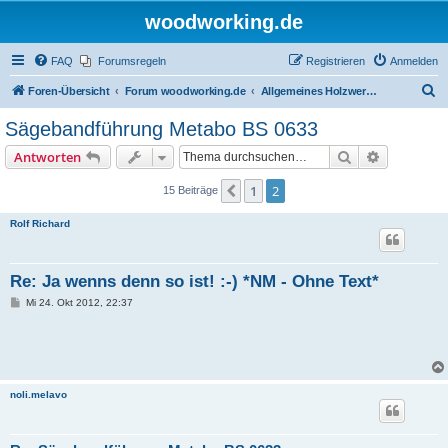
woodworking.de
FAQ
Forumsregeln
Registrieren
Anmelden
S
Foren-Übersicht
Forum woodworking.de
Allgemeines Holzwerkerforum - das laute Forum
u
Sägebandführung Metabo BS 0633
c
Suche
Erweiterte
Antworten
h
e
1
2
Vorherige
15 Beiträge
Rolf Richard
Re: Ja wenns denn so ist! :-) *NM - Ohne Text*
B
Mi 24. Okt 2012, 22:37
e
i
t
r
a
g
noli.melavo