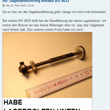
Re: Sägebandführung Metabo BS 0633
B
Mo 23. Feb 2026, 10:30
e
i
Da es hier um die Sägebandführung geht, hänge ich mich mal hintendran.
t
r
a
Bei meiner BS 0633 fehlt bei der Bandführung der obere Lagerbolzen. Ich
g
meine den Bolzen wo das kleine Wälzlager dran ist, was das Sägeband
nach hinten hält. Den unteren (siehe Foto) habe ich noch.