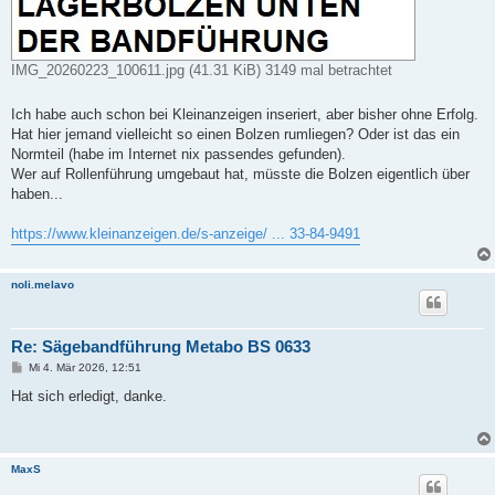
IMG_20260223_100611.jpg (41.31 KiB) 3149 mal betrachtet
Ich habe auch schon bei Kleinanzeigen inseriert, aber bisher ohne Erfolg.
Hat hier jemand vielleicht so einen Bolzen rumliegen? Oder ist das ein
Normteil (habe im Internet nix passendes gefunden).
Wer auf Rollenführung umgebaut hat, müsste die Bolzen eigentlich über
haben...
https://www.kleinanzeigen.de/s-anzeige/ ... 33-84-9491
noli.melavo
Re: Sägebandführung Metabo BS 0633
B
Mi 4. Mär 2026, 12:51
e
i
Hat sich erledigt, danke.
t
r
a
g
MaxS