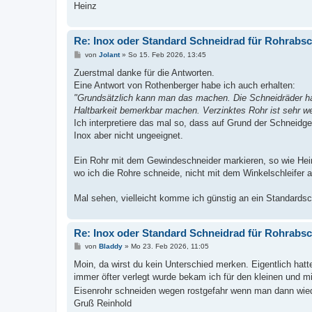
Heinz
Re: Inox oder Standard Schneidrad für Rohrabs
B
von
Jolant
»
So 15. Feb 2026, 13:45
e
i
Zuerstmal danke für die Antworten.
t
Eine Antwort von Rothenberger habe ich auch erhalten:
r
a
"Grundsätzlich kann man das machen. Die Schneidräder hab
g
Haltbarkeit bemerkbar machen. Verzinktes Rohr ist sehr we
Ich interpretiere das mal so, dass auf Grund der Schneidg
Inox aber nicht ungeeignet.
Ein Rohr mit dem Gewindeschneider markieren, so wie Heinz
wo ich die Rohre schneide, nicht mit dem Winkelschleifer a
Mal sehen, vielleicht komme ich günstig an ein Standardsc
Re: Inox oder Standard Schneidrad für Rohrabs
B
von
Bladdy
»
Mo 23. Feb 2026, 11:05
e
i
Moin, da wirst du kein Unterschied merken. Eigentlich hat
t
immer öfter verlegt wurde bekam ich für den kleinen und m
r
a
Eisenrohr schneiden wegen rostgefahr wenn man dann wied
g
Gruß Reinhold