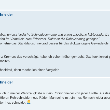
chneider
en unterschiedliche Schneidgeometrie und unterschiedliche Härtegrade! Es w
ich im Verhältnis zum Edelstahl. Dafür ist die Rohrwandung geringer!"
eometrie das Standdardschneidrad besser für das dickwandigere Gewinderohr g
 Kremers das vorschlägt, habe ich schon früher gemacht. Das funktioniert gu
rbeiten.
hneidrad, dann mache ich einen Vergleich.
chneider
te ich in meiner Werkzeugkiste nur ein Rohrschneider von jeder Größe. Als da
ittleren Rohrschneider neue Räder. Man sollte mit ein Inox Rohrschneider abe
er Inox schneidet.