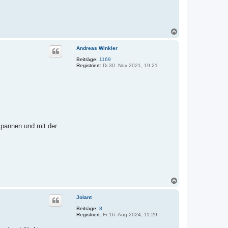
N
a
c
Andreas Winkler
h
o
Beiträge:
1169
Registriert:
Di 30. Nov 2021, 19:21
b
e
n
spannen und mit der
N
a
c
Jolant
h
o
Beiträge:
8
Registriert:
Fr 16. Aug 2024, 11:29
b
e