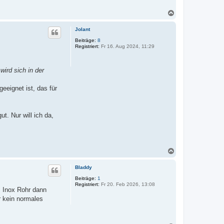
N
a
c
Jolant
h
o
Beiträge:
8
Registriert:
Fr 16. Aug 2024, 11:29
b
e
n
ird sich in der
eeignet ist, das für
t. Nur will ich da,
N
a
c
Bladdy
h
o
Beiträge:
1
Registriert:
Fr 20. Feb 2026, 13:08
b
s Inox Rohr dann
e
r kein normales
n