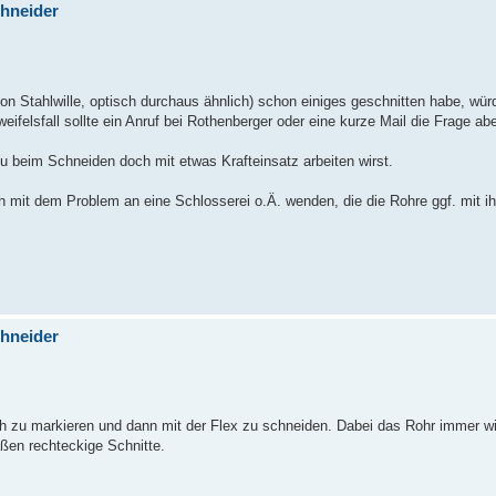
chneider
n Stahlwille, optisch durchaus ähnlich) schon einiges geschnitten habe, wür
weifelsfall sollte ein Anruf bei Rothenberger oder eine kurze Mail die Frage ab
Du beim Schneiden doch mit etwas Krafteinsatz arbeiten wirst.
h mit dem Problem an eine Schlosserei o.Ä. wenden, die die Rohre ggf. mit ih
chneider
ch zu markieren und dann mit der Flex zu schneiden. Dabei das Rohr immer w
ßen rechteckige Schnitte.