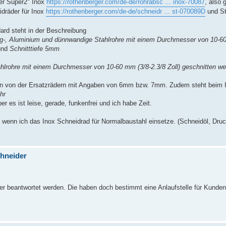
der Super2" Inox
https://rothenberger.com/de-de/rohrabsc ... inox-70087
, also 
idräder für Inox
https://rothenberger.com/de-de/schneidr ... st-070089D
und St
ard steht in der Beschreibung
-, Aluminium und dünnwandige Stahlrohre mit einem Durchmesser von 10-60 
nd
Schnitttiefe 5mm
rohre mit einem Durchmesser von 10-60 mm (3/8-2.3/8 Zoll) geschnitten w
ben von der Ersatzrädern mit Angaben von 6mm bzw. 7mm. Zudem steht beim 
hr
r es ist leise, gerade, funkenfrei und ich habe Zeit.
, wenn ich das Inox Schneidrad für Normalbaustahl einsetze. (Schneidöl, Dr
chneider
 beantwortet werden. Die haben doch bestimmt eine Anlaufstelle für Kunden