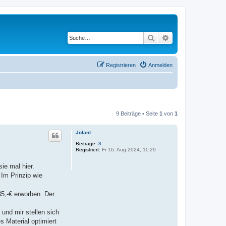
Suche
Erweiterte Suche
Registrieren
Anmelden
9 Beiträge • Seite
1
von
1
Jolant
Beiträge:
8
Registriert:
Fr 16. Aug 2024, 11:29
ie mal hier.
 Im Prinzip wie
5,-€ erworben. Der
und mir stellen sich
s Material optimiert