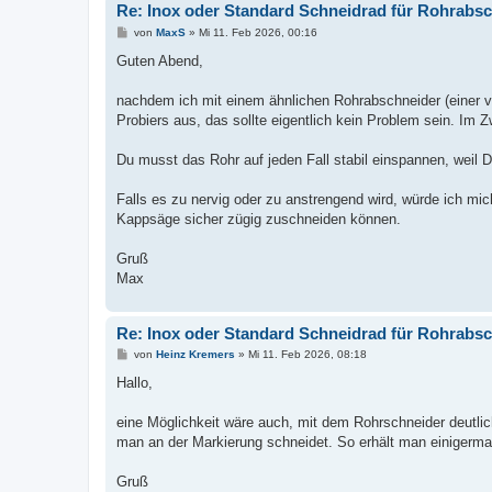
Re: Inox oder Standard Schneidrad für Rohrabs
B
von
MaxS
»
Mi 11. Feb 2026, 00:16
e
i
Guten Abend,
t
r
a
nachdem ich mit einem ähnlichen Rohrabschneider (einer vo
g
Probiers aus, das sollte eigentlich kein Problem sein. Im Z
Du musst das Rohr auf jeden Fall stabil einspannen, weil 
Falls es zu nervig oder zu anstrengend wird, würde ich mic
Kappsäge sicher zügig zuschneiden können.
Gruß
Max
Re: Inox oder Standard Schneidrad für Rohrabs
B
von
Heinz Kremers
»
Mi 11. Feb 2026, 08:18
e
i
Hallo,
t
r
a
eine Möglichkeit wäre auch, mit dem Rohrschneider deutli
g
man an der Markierung schneidet. So erhält man einigerma
Gruß