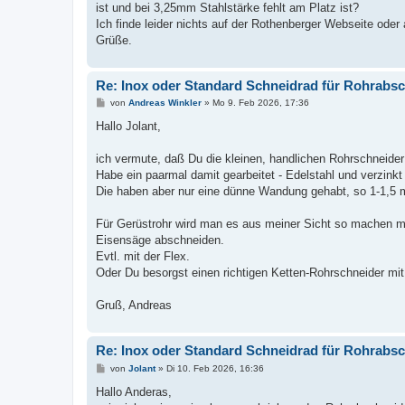
ist und bei 3,25mm Stahlstärke fehlt am Platz ist?
Ich finde leider nichts auf der Rothenberger Webseite oder
Grüße.
Re: Inox oder Standard Schneidrad für Rohrabs
B
von
Andreas Winkler
»
Mo 9. Feb 2026, 17:36
e
i
Hallo Jolant,
t
r
a
ich vermute, daß Du die kleinen, handlichen Rohrschneide
g
Habe ein paarmal damit gearbeitet - Edelstahl und verzinkt 
Die haben aber nur eine dünne Wandung gehabt, so 1-1,5
Für Gerüstrohr wird man es aus meiner Sicht so machen mü
Eisensäge abschneiden.
Evtl. mit der Flex.
Oder Du besorgst einen richtigen Ketten-Rohrschneider mit
Gruß, Andreas
Re: Inox oder Standard Schneidrad für Rohrabs
B
von
Jolant
»
Di 10. Feb 2026, 16:36
e
i
Hallo Anderas,
t