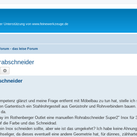
cher Unterstützung von www.feinewerkzeuge.de
orum - das leise Forum
rabschneider
Suche
Erweiterte Suche
schneider
petenz glänzt und meine Frage entfernt mit Möbelbau zu tun hat, stelle ich s
nen Gartentisch ein Stahlrohrgestell aus Gerüstrohr und Rohrverbindern bauen.
 da.
y im Rothenberger Outlet eine manuellen Rohrabschneider Super2" Inox für 3
uf die Farbe und das Schneidrad.
in Inox schneiden sollte, aber wie ist das umgekehrt? Ich habe keine Ahnung 
hseliger, da dieses eventuell eine andere Geometrie hat, für dünnes, zähharte