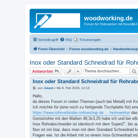
woodworking.de
Forum für Holzwerker mit freundli
Schnellzugriff
FAQ
Forumsregeln
Foren-Übersicht
Forum woodworking.de
Handwerkzeugf
Inox oder Standard Schneidrad für Roh
Antworten
Inox oder Standard Schneidrad für Rohrab
B
von
Jolant
»
Mo 9. Feb 2026, 12:13
e
i
Hallo,
t
da dieses Forum in vielen Themen (auch bei Metall) mit Kom
r
a
Ich möchte für (eine noch zu fertigende Tischplatte für) ei
g
https://www.rohrverbinder-onlineshop.de ... heimwerker
das
Gerüstrohre mit den Maßen 48,3x3,25 habe ich und bei eBa
Inox Rohrabschneider ist identisch mit dem Super2", bis a
Nun ist mir klar, dass man mit dem Standard Schneidrad ke
Fragen wie: Ist die Arbeit mit so einem Inox-Schneidrad mü