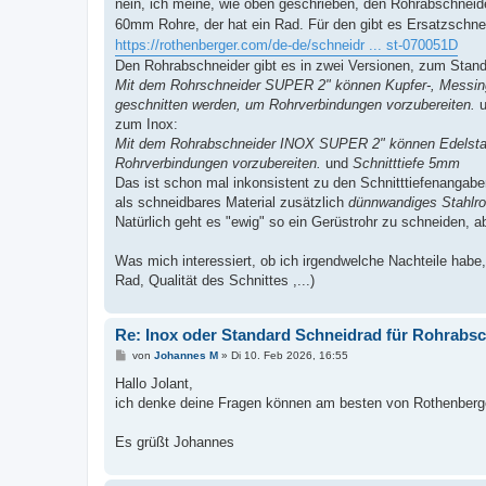
nein, ich meine, wie oben geschrieben, den Rohrabschnei
r
a
60mm Rohre, der hat ein Rad. Für den gibt es Ersatzschne
g
https://rothenberger.com/de-de/schneidr ... st-070051D
Den Rohrabschneider gibt es in zwei Versionen, zum Stand
Mit dem Rohrschneider SUPER 2" können Kupfer-, Messing
geschnitten werden, um Rohrverbindungen vorzubereiten.
u
zum Inox:
Mit dem Rohrabschneider INOX SUPER 2" können Edelstahl
Rohrverbindungen vorzubereiten.
und
Schnitttiefe 5mm
Das ist schon mal inkonsistent zu den Schnitttiefenanga
als schneidbares Material zusätzlich
dünnwandiges Stahlro
Natürlich geht es "ewig" so ein Gerüstrohr zu schneiden, abe
Was mich interessiert, ob ich irgendwelche Nachteile habe
Rad, Qualität des Schnittes ,...)
Re: Inox oder Standard Schneidrad für Rohrabs
B
von
Johannes M
»
Di 10. Feb 2026, 16:55
e
i
Hallo Jolant,
t
ich denke deine Fragen können am besten von Rothenberger
r
a
g
Es grüßt Johannes