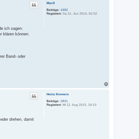
c
MaxS
h
o
Beiträge:
1692
Registriert:
Sa 21. Jun 2014, 02:52
b
e
n
de ich sagen:
er klären können.
rer Band- oder
N
a
c
Heinz Kremers
h
o
Beiträge:
2831
Registriert:
Mi 12. Aug 2015, 19:10
b
e
n
ieder drehen, damit