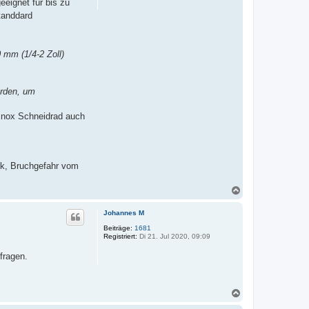
geeignet für bis zu
n
anddard
mm (1/4-2 Zoll)
erden, um
Inox Schneidrad auch
uck, Bruchgefahr vom
N
a
c
Johannes M
h
o
Beiträge:
1681
Registriert:
Di 21. Jul 2020, 09:09
b
e
fragen.
n
N
a