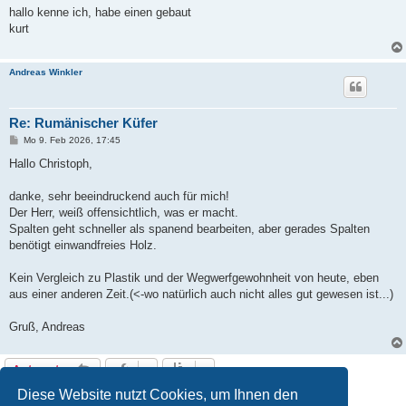
i
hallo kenne ich, habe einen gebaut
t
kurt
r
a
g
Andreas Winkler
Re: Rumänischer Küfer
B
Mo 9. Feb 2026, 17:45
e
i
Hallo Christoph,
t
r
a
danke, sehr beeindruckend auch für mich!
g
Der Herr, weiß offensichtlich, was er macht.
Spalten geht schneller als spanend bearbeiten, aber gerades Spalten
benötigt einwandfreies Holz.
Kein Vergleich zu Plastik und der Wegwerfgewohnheit von heute, eben
aus einer anderen Zeit.(<-wo natürlich auch nicht alles gut gewesen ist...)
Gruß, Andreas
Antworten
3 Beiträge • Seite
1
von
1
Diese Website nutzt Cookies, um Ihnen den