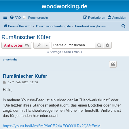
woodworking.de
FAQ
Forumsregeln
Registrieren
Anmelden
S
Foren-Übersicht
Forum woodworking.de
Handwerkzeugforum - das leise Forum
u
Rumänischer Küfer
c
Suche
Erweiterte
Antworten
h
3 Beiträge • Seite
1
von
1
e
chschmitz
Rumänischer Küfer
B
Sa 7. Feb 2026, 12:36
e
i
Hallo,
t
r
a
in meinem Youtube-Feed ist ein Video der Art "Handwerkskunst" oder
g
"Die letzten ihres Standes" aufgetaucht, das einen Böttcher oder Küfer
zeigt, der mit Handwerkzeugen einen Milcheimer herstellt. Vielleicht ist
das für jemanden hier interessant:
https://youtu.be/lMnx5mP9aCE?si=EOO9JLRk2Q83tEmM