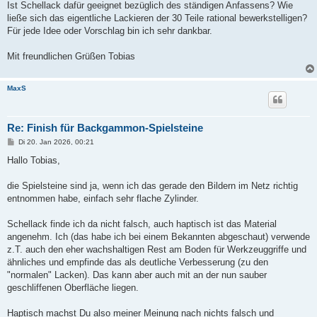
Ist Schellack dafür geeignet bezüglich des ständigen Anfassens? Wie
ließe sich das eigentliche Lackieren der 30 Teile rational bewerkstelligen?
Für jede Idee oder Vorschlag bin ich sehr dankbar.
Mit freundlichen Grüßen Tobias
MaxS
Re: Finish für Backgammon-Spielsteine
B
Di 20. Jan 2026, 00:21
e
i
Hallo Tobias,
t
r
a
die Spielsteine sind ja, wenn ich das gerade den Bildern im Netz richtig
g
entnommen habe, einfach sehr flache Zylinder.
Schellack finde ich da nicht falsch, auch haptisch ist das Material
angenehm. Ich (das habe ich bei einem Bekannten abgeschaut) verwende
z.T. auch den eher wachshaltigen Rest am Boden für Werkzeuggriffe und
ähnliches und empfinde das als deutliche Verbesserung (zu den
"normalen" Lacken). Das kann aber auch mit an der nun sauber
geschliffenen Oberfläche liegen.
Haptisch machst Du also meiner Meinung nach nichts falsch und