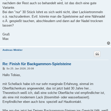
nachdem der Rest auch so behandelt wird, ist das doch eine gute
Variante.
Bei den "nur" 30 Stück lohnt es sich wohl nicht, über Lackiertrommeln
o.ä. nachzudenken. Evtl. könnte man die Spielsteine auf eine Nähnadel
o.Ä. gespießt tauchen, abschleudern und dann auf der Nadel trocknen
lassen?
Gruß
Max
Andreas Winkler
Re: Finish für Backgammon-Spielsteine
B
So 25. Jan 2026, 20:08
e
i
Hallo Tobias,
t
r
a
mit Schellack habe ich nur sehr marginale Erfahrung, einmal im
g
Oberflächenkurs angewendet, das ist jetzt bald 30 Jahre her...
Theoretisch weiß ich, daß eine solche Oberfläche viel empfindlicher ist,
als eine mit modernem Lack (lösemittel- oder wasserbasiert).
Empfindlicher eben auch bzw. speziell auf Hautkontakt.
Wie arg das jetzt bei Deinen Backgammon-Steinen ins Gewicht fällt, weiß