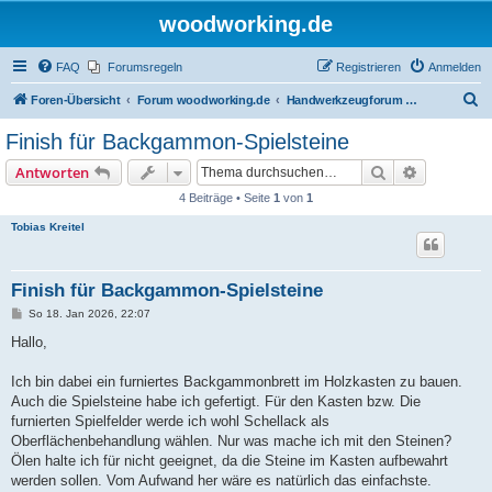
woodworking.de
FAQ
Forumsregeln
Registrieren
Anmelden
S
Foren-Übersicht
Forum woodworking.de
Handwerkzeugforum - das leise Forum
u
Finish für Backgammon-Spielsteine
c
Suche
Erweiterte
Antworten
h
4 Beiträge • Seite
1
von
1
e
Tobias Kreitel
Finish für Backgammon-Spielsteine
B
So 18. Jan 2026, 22:07
e
i
Hallo,
t
r
a
Ich bin dabei ein furniertes Backgammonbrett im Holzkasten zu bauen.
g
Auch die Spielsteine habe ich gefertigt. Für den Kasten bzw. Die
furnierten Spielfelder werde ich wohl Schellack als
Oberflächenbehandlung wählen. Nur was mache ich mit den Steinen?
Ölen halte ich für nicht geeignet, da die Steine im Kasten aufbewahrt
werden sollen. Vom Aufwand her wäre es natürlich das einfachste.