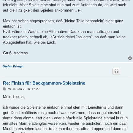
ich nicht. Aber Spielsteine sind nun mal zum Anfassen da, es wird auch
auf die Hitzigkeit des Spieles ankommen... (-;
Max hat schon angesprochen, daß `kleine Teile behandeln´ nicht ganz
einfach ist.
Evtl. wäre ein Wachs eine Alternative. Das kann man auftragen und
trocknet relativ schnell ab, läßt sich dabei "polieren", so daß man keine
Ablagedellen hat, wie bei Lack.
Gruß, Andreas
Stefan Krieger
Re: Finish für Backgammon-Spielsteine
B
Mi 28. Jan 2026, 16:27
e
i
Moin Tobias,
t
r
a
ich würde die Spielsteine einfach einmal ölen mit Leinölfirnis und dann
g
gut. Den Leinölfirnis ruhig noch etwas erwärmen, dass er gut einzieht,
damit dann einmal satt ölen - oder einfach alle Spielsteine einmal kurz in
ein altes Marmeladenglas versenken, wieder herausholen, noch ein paar
Minuten einziehen lassen, trocken reiben mit altem Lappen und dann ein