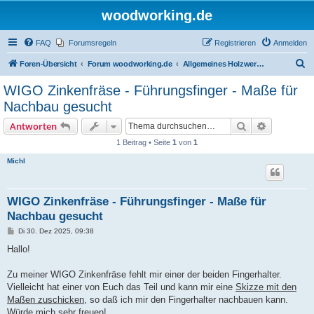
woodworking.de
FAQ
Forumsregeln
Registrieren
Anmelden
S
Foren-Übersicht
Forum woodworking.de
Allgemeines Holzwerkerforum - das laute Forum
u
WIGO Zinkenfräse - Führungsfinger - Maße für
c
Nachbau gesucht
h
Suche
Erweiterte
Antworten
e
1 Beitrag • Seite
1
von
1
Michl
WIGO Zinkenfräse - Führungsfinger - Maße für
Nachbau gesucht
B
Di 30. Dez 2025, 09:38
e
i
Hallo!
t
r
a
Zu meiner WIGO Zinkenfräse fehlt mir einer der beiden Fingerhalter.
g
Vielleicht hat einer von Euch das Teil und kann mir eine
Skizze mit den
Maßen zuschicken
, so daß ich mir den Fingerhalter nachbauen kann.
Würde mich sehr freuen!