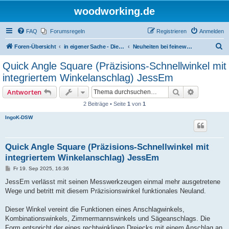
woodworking.de
FAQ
Forumsregeln
Registrieren
Anmelden
S
Foren-Übersicht
in eigener Sache - Dieter Schmid Werkzeuge GmbH
Neuheiten bei feinewerkzeuge.de
u
Quick Angle Square (Präzisions-Schnellwinkel mit
c
integriertem Winkelanschlag) JessEm
h
Suche
Erweiterte
Antworten
e
2 Beiträge • Seite
1
von
1
IngoK-DSW
Quick Angle Square (Präzisions-Schnellwinkel mit
integriertem Winkelanschlag) JessEm
B
Fr 19. Sep 2025, 16:36
e
i
JessEm verlässt mit seinen Messwerkzeugen einmal mehr ausgetretene
t
Wege und betritt mit diesem Präzisionswinkel funktionales Neuland.
r
a
g
Dieser Winkel vereint die Funktionen eines Anschlagwinkels,
Kombinationswinkels, Zimmermannswinkels und Sägeanschlags. Die
Form entspricht der eines rechtwinkligen Dreiecks mit einem Anschlag an