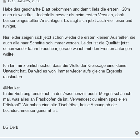
B
Di 15. Jul 2025, 20:58
e
i
Habe das geschärfte Blatt bekommen und damit liefs die ersten ~20m
t
auch einwandfrei. Jedenfalls besser als beim ersten Versuch, dank
r
a
besser eingestellten Anschlägen. Es sägt sich jetzt auch viel leiser und
g
ruhiger.
Nur leider zeigen sich jetzt schon wieder die ersten kleinen Ausreißer, die
auch alle paar Schnitte schlimmer werden. Leider ist die Qualität jetzt
schon wieder kaum brauchbar, gerade wo ich mit den Fronten anfangen
wollte.
Ich bin mir ziemlich sicher, dass die Welle der Kreissäge eine kleine
Unwucht hat. Da wird es wohl immer wieder aufs gleiche Ergebnis
rauslaufen.
@Hauke:
In die Richtung tendier ich in der Zwischenzeit auch. Morgen schau ich
mal, was alles an Fräsköpfen da ist. Verwendest du einen speziellen
Fräskopf? Wir haben eine alte Tischfräse, keine Ahnung ob der
Lochdurchmesser genormt ist.
LG Derb