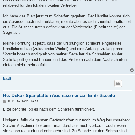
relabeled für den lokalen lokalen Vertreiber.
Ich habe das Blatt jetzt zum Schärfen gegeben. Der Händler konnte sich
die Ausrisse auch nicht erklären, meinte aber es sieht ziemlich malträtiert
aus. Die Ausrisse treten definitiv an der Vorderseite (Eintrittsseite) der
Säge auf.
Meine Hoffnung ist jetzt, dass der ursprünglich schlecht eingestellte
Parallelanschlag (zulaufender Winkel) und eine Anfangs zu langsame
Vorschubgeschwindigkeit von meiner Seite her die Schneiden an der
Seite kaputt gemacht haben und das Problem nach dem Nachschärfen
einfach nicht mehr auftritt.
MaxS
Re: Dekor-Spanplatten Ausrisse nur auf Eintrittsseite
B
Fr 11. Jul 2025, 19:51
e
i
Bitte berichte, ob es nach dem Schärfen funktioniert.
t
r
a
Übrigens, falls die ganzen Gerätschaften nur noch im Weg herumstehen:
g
Solche Maschinen bekommt man durchaus noch verkauft, auch, wenn
sie schon recht alt und gebraucht sind. Zu Schade für den Schrott sind