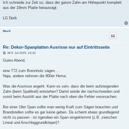
Ich schneide zur Zeit so, dass der ganze Zahn am Höhepunkt komplett
aus der 19mm Platte herausragt.
LG Derb
MaxS
Re: Dekor-Spanplatten Ausrisse nur auf Eintrittsseite
B
Mi 9. Jul 2025, 23:32
e
i
Guten Abend,
t
r
a
eine T72 zum Brennholz sägen....
g
Naja, andere nehmen die 800er Hema.
Was die Ausrisse angeht: Kann es sein, dass die beim aufsteigenden
Zahn (beim Spaltkeil) entstehen? Damit würde der nachschneiden und
somit beim Austritt aus der Platte nach oben die Fehler verursachen.
Bei einer 19er Span sollte man wenig Kraft zum Sägen brauchen und
Brandstellen sollte es gar keine geben. Da scheint etwas grundlegend
nicht zu passen - ist irgendwo ein Span eingeklemmt (z.B. zwischen
Lineal und Anschlaggrundkörper)?