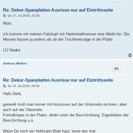
Re: Dekor-Spanplatten Ausrisse nur auf Eintrittsseite
B
Do 17. Jul 2025, 22:33
e
i
Moin,
t
r
a
ich komme mit meinen Falzkopf mit Hartmetallmesser eine Weile hin. Die
g
Messer fassen ja anders als an der Tischkreissäge in die Platte.
LG Hauke
Andreas Winkler
Re: Dekor-Spanplatten Ausrisse nur auf Eintrittsseite
B
Sa 19. Jul 2025, 09:35
e
i
Hallo Derb,
t
r
a
generell muß man immer mit Ausrissen auf der Unterseite rechnen, aber
g
auch auf der Oberseite.
Fremdkörper in der Platte, direkt unter der Beschichtung, Eigenheiten der
Beschichtung u.ä.
Wenn Du noch ein Hohlzahn-Blatt hast, teste das mal.