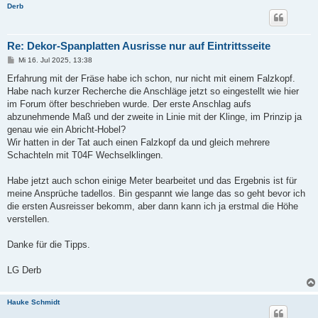
Derb
Re: Dekor-Spanplatten Ausrisse nur auf Eintrittsseite
B
Mi 16. Jul 2025, 13:38
e
i
Erfahrung mit der Fräse habe ich schon, nur nicht mit einem Falzkopf.
t
Habe nach kurzer Recherche die Anschläge jetzt so eingestellt wie hier
r
a
im Forum öfter beschrieben wurde. Der erste Anschlag aufs
g
abzunehmende Maß und der zweite in Linie mit der Klinge, im Prinzip ja
genau wie ein Abricht-Hobel?
Wir hatten in der Tat auch einen Falzkopf da und gleich mehrere
Schachteln mit T04F Wechselklingen.
Habe jetzt auch schon einige Meter bearbeitet und das Ergebnis ist für
meine Ansprüche tadellos. Bin gespannt wie lange das so geht bevor ich
die ersten Ausreisser bekomm, aber dann kann ich ja erstmal die Höhe
verstellen.
Danke für die Tipps.
LG Derb
Hauke Schmidt