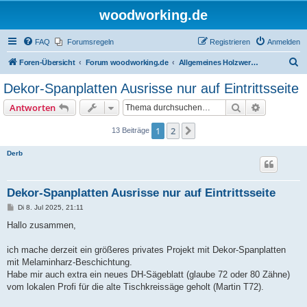
woodworking.de
FAQ
Forumsregeln
Registrieren
Anmelden
S
Foren-Übersicht
Forum woodworking.de
Allgemeines Holzwerkerforum - das laute Forum
u
Dekor-Spanplatten Ausrisse nur auf Eintrittsseite
c
Suche
Erweiterte
Antworten
h
e
1
2
Nächste
13 Beiträge
Derb
Dekor-Spanplatten Ausrisse nur auf Eintrittsseite
B
Di 8. Jul 2025, 21:11
e
i
Hallo zusammen,
t
r
a
ich mache derzeit ein größeres privates Projekt mit Dekor-Spanplatten
g
mit Melaminharz-Beschichtung.
Habe mir auch extra ein neues DH-Sägeblatt (glaube 72 oder 80 Zähne)
vom lokalen Profi für die alte Tischkreissäge geholt (Martin T72).