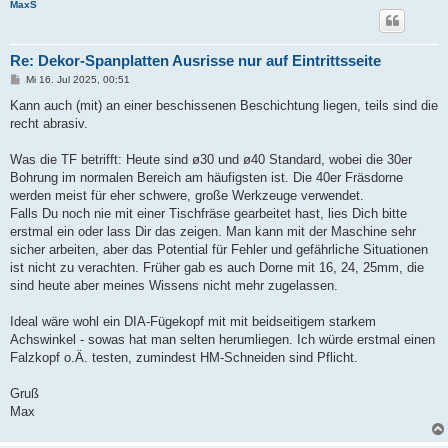
MaxS
Re: Dekor-Spanplatten Ausrisse nur auf Eintrittsseite
B
Mi 16. Jul 2025, 00:51
e
i
Kann auch (mit) an einer beschissenen Beschichtung liegen, teils sind die
t
recht abrasiv.
r
a
g
Was die TF betrifft: Heute sind ø30 und ø40 Standard, wobei die 30er
Bohrung im normalen Bereich am häufigsten ist. Die 40er Fräsdorne
werden meist für eher schwere, große Werkzeuge verwendet.
Falls Du noch nie mit einer Tischfräse gearbeitet hast, lies Dich bitte
erstmal ein oder lass Dir das zeigen. Man kann mit der Maschine sehr
sicher arbeiten, aber das Potential für Fehler und gefährliche Situationen
ist nicht zu verachten. Früher gab es auch Dorne mit 16, 24, 25mm, die
sind heute aber meines Wissens nicht mehr zugelassen.
Ideal wäre wohl ein DIA-Fügekopf mit mit beidseitigem starkem
Achswinkel - sowas hat man selten herumliegen. Ich würde erstmal einen
Falzkopf o.Ä. testen, zumindest HM-Schneiden sind Pflicht.
Gruß
Max