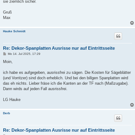
sie ziemlich sicher.
Gruß
Max
Hauke Schmidt
Re: Dekor-Spanplatten Ausrisse nur auf Eintrittsseite
B
Mo 14. Jul 2025, 17:29
e
i
Moin,
t
r
a
ich habe es aufgegeben, ausrissfrei zu sägen. Die Kosten für Sägeblätter
g
(und Vorritzer) sind doch erheblich. Und bei den billgen Spanplatten wird
das eh nichts. Lieber fräse ich die Kanten an der TF nach (Maßzugabe).
Dann wirds auf jeden Fall ausrissfrei.
LG Hauke
Derb
Re: Dekor-Spanplatten Ausrisse nur auf Eintrittsseite