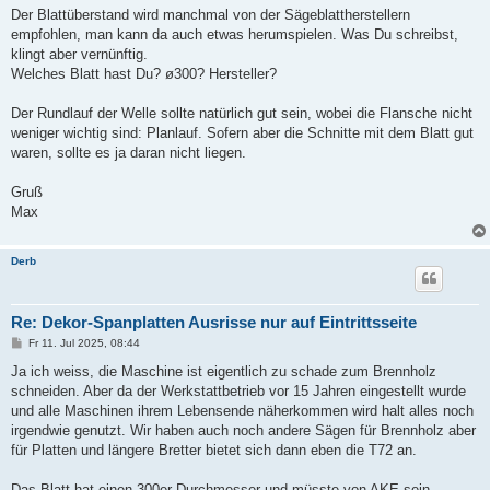
Der Blattüberstand wird manchmal von der Sägeblattherstellern
empfohlen, man kann da auch etwas herumspielen. Was Du schreibst,
klingt aber vernünftig.
Welches Blatt hast Du? ø300? Hersteller?
Der Rundlauf der Welle sollte natürlich gut sein, wobei die Flansche nicht
weniger wichtig sind: Planlauf. Sofern aber die Schnitte mit dem Blatt gut
waren, sollte es ja daran nicht liegen.
Gruß
Max
Derb
Re: Dekor-Spanplatten Ausrisse nur auf Eintrittsseite
B
Fr 11. Jul 2025, 08:44
e
i
Ja ich weiss, die Maschine ist eigentlich zu schade zum Brennholz
t
schneiden. Aber da der Werkstattbetrieb vor 15 Jahren eingestellt wurde
r
a
und alle Maschinen ihrem Lebensende näherkommen wird halt alles noch
g
irgendwie genutzt. Wir haben auch noch andere Sägen für Brennholz aber
für Platten und längere Bretter bietet sich dann eben die T72 an.
Das Blatt hat einen 300er Durchmesser und müsste von AKE sein,