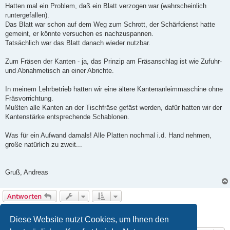
Hatten mal ein Problem, daß ein Blatt verzogen war (wahrscheinlich
runtergefallen).
Das Blatt war schon auf dem Weg zum Schrott, der Schärfdienst hatte
gemeint, er könnte versuchen es nachzuspannen.
Tatsächlich war das Blatt danach wieder nutzbar.
Zum Fräsen der Kanten - ja, das Prinzip am Fräsanschlag ist wie Zufuhr-
und Abnahmetisch an einer Abrichte.
In meinem Lehrbetrieb hatten wir eine ältere Kantenanleimmaschine ohne
Fräsvorrichtung.
Mußten alle Kanten an der Tischfräse gefäst werden, dafür hatten wir der
Kantenstärke entsprechende Schablonen.
Was für ein Aufwand damals! Alle Platten nochmal i.d. Hand nehmen,
große natürlich zu zweit...
Gruß, Andreas
Antworten
1
2
Nächste
13 Beiträge
Diese Website nutzt Cookies, um Ihnen den