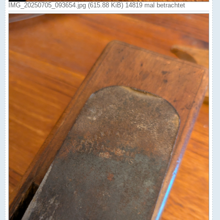
IMG_20250705_093654.jpg (615.88 KiB) 14819 mal betrachtet