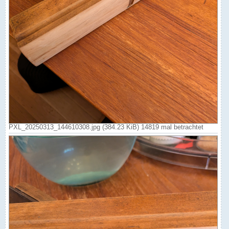
PXL_20250313_144610308.jpg (384.23 KiB) 14819 mal betrachtet