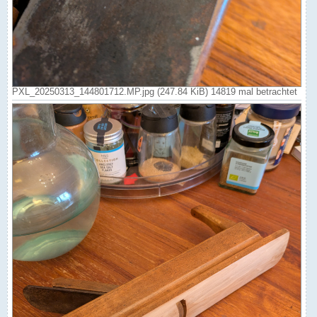
PXL_20250313_144801712.MP.jpg (247.84 KiB) 14819 mal betrachtet