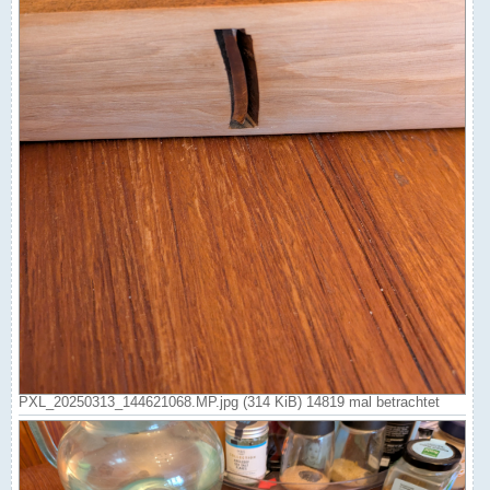
PXL_20250313_144621068.MP.jpg (314 KiB) 14819 mal betrachtet