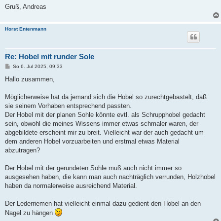
Gruß, Andreas
Horst Entenmann
Re: Hobel mit runder Sole
B
So 6. Jul 2025, 09:33
e
i
Hallo zusammen,
t
r
a
Möglicherweise hat da jemand sich die Hobel so zurechtgebastelt, daß
g
sie seinem Vorhaben entsprechend passten.
Der Hobel mit der planen Sohle könnte evtl. als Schrupphobel gedacht
sein, obwohl die meines Wissens immer etwas schmaler waren, der
abgebildete erscheint mir zu breit. Vielleicht war der auch gedacht um
dem anderen Hobel vorzuarbeiten und erstmal etwas Material
abzutragen?
Der Hobel mit der gerundeten Sohle muß auch nicht immer so
ausgesehen haben, die kann man auch nachträglich verrunden, Holzhobel
haben da normalerweise ausreichend Material.
Der Lederriemen hat vielleicht einmal dazu gedient den Hobel an den
Nagel zu hängen