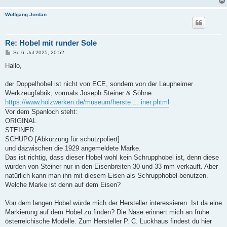
Wolfgang Jordan
Re: Hobel mit runder Sole
B
So 6. Jul 2025, 20:52
e
i
Hallo,
t
r
a
der Doppelhobel ist nicht von ECE, sondern von der Laupheimer
g
Werkzeugfabrik, vormals Joseph Steiner & Söhne:
https://www.holzwerken.de/museum/herste ... iner.phtml
Vor dem Spanloch steht:
ORIGINAL
STEINER
SCHUPO [Abkürzung für schutzpoliert]
und dazwischen die 1929 angemeldete Marke.
Das ist richtig, dass dieser Hobel wohl kein Schrupphobel ist, denn diese
wurden von Steiner nur in den Eisenbreiten 30 und 33 mm verkauft. Aber
natürlich kann man ihn mit diesem Eisen als Schrupphobel benutzen.
Welche Marke ist denn auf dem Eisen?
Von dem langen Hobel würde mich der Hersteller interessieren. Ist da eine
Markierung auf dem Hobel zu finden? Die Nase erinnert mich an frühe
österreichische Modelle. Zum Hersteller P. C. Luckhaus findest du hier