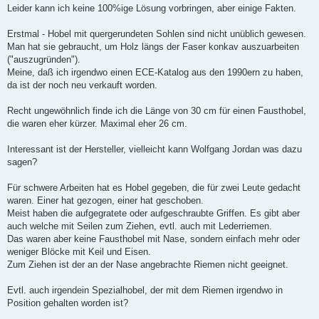
g
Leider kann ich keine 100%ige Lösung vorbringen, aber einige Fakten.
Erstmal - Hobel mit quergerundeten Sohlen sind nicht unüblich gewesen.
Man hat sie gebraucht, um Holz längs der Faser konkav auszuarbeiten
("auszugründen").
Meine, daß ich irgendwo einen ECE-Katalog aus den 1990ern zu haben,
da ist der noch neu verkauft worden.
Recht ungewöhnlich finde ich die Länge von 30 cm für einen Fausthobel,
die waren eher kürzer. Maximal eher 26 cm.
Interessant ist der Hersteller, vielleicht kann Wolfgang Jordan was dazu
sagen?
Für schwere Arbeiten hat es Hobel gegeben, die für zwei Leute gedacht
waren. Einer hat gezogen, einer hat geschoben.
Meist haben die aufgegratete oder aufgeschraubte Griffen. Es gibt aber
auch welche mit Seilen zum Ziehen, evtl. auch mit Lederriemen.
Das waren aber keine Fausthobel mit Nase, sondern einfach mehr oder
weniger Blöcke mit Keil und Eisen.
Zum Ziehen ist der an der Nase angebrachte Riemen nicht geeignet.
Evtl. auch irgendein Spezialhobel, der mit dem Riemen irgendwo in
Position gehalten worden ist?