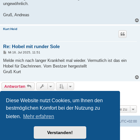
ungewöhnlich.
Gruß, Andreas
Kurt Heid
Re: Hobel mit runder Sole
B
Mi 16. Jul 2025, 11:51
e
i
Melde mich nach langer Krankheit mal wieder. Vermutlich ist das ein
t
Hobel für Dachrinnen. Vom Bestzer hergestellt
r
a
Gruß Kurt
g
Antworten
1
2
Nächste
16 Beiträge
Diese Website nutzt Cookies, um Ihnen den
bestmöglichen Komfort bei der Nutzung zu
Gehe zu
bieten.
Mehr erfahren
Foren-Übersicht
Alle Zeiten sind
UTC+02:00
Verstanden!
Powered by
phpBB
® Forum Software © phpBB Limited
Deutsche Übersetzung durch
phpBB.de