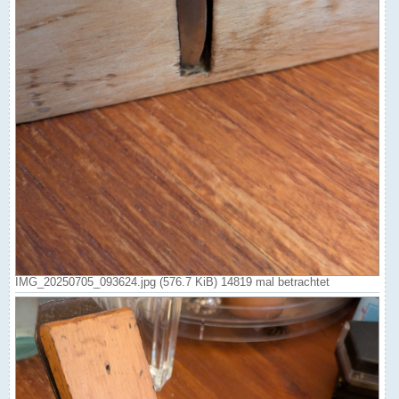
IMG_20250705_093624.jpg (576.7 KiB) 14819 mal betrachtet