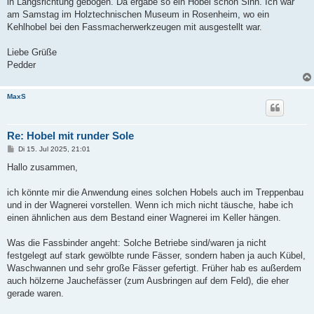
in Längsrichtung gebogen. Da ergäbe so ein Hobel schon Sinn. Ich war
am Samstag im Holztechnischen Museum in Rosenheim, wo ein
Kehlhobel bei den Fassmacherwerkzeugen mit ausgestellt war.
Liebe Grüße
Pedder
MaxS
Re: Hobel mit runder Sole
B
Di 15. Jul 2025, 21:01
e
i
Hallo zusammen,
t
r
a
ich könnte mir die Anwendung eines solchen Hobels auch im Treppenbau
g
und in der Wagnerei vorstellen. Wenn ich mich nicht täusche, habe ich
einen ähnlichen aus dem Bestand einer Wagnerei im Keller hängen.
Was die Fassbinder angeht: Solche Betriebe sind/waren ja nicht
festgelegt auf stark gewölbte runde Fässer, sondern haben ja auch Kübel,
Waschwannen und sehr große Fässer gefertigt. Früher hab es außerdem
auch hölzerne Jauchefässer (zum Ausbringen auf dem Feld), die eher
gerade waren.