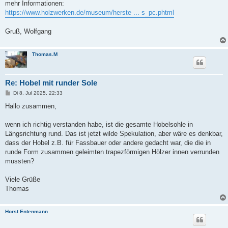
mehr Informationen:
https://www.holzwerken.de/museum/herste ... s_pc.phtml
Gruß, Wolfgang
Thomas.M
Re: Hobel mit runder Sole
B
Di 8. Jul 2025, 22:33
e
i
Hallo zusammen,
t
r
a
wenn ich richtig verstanden habe, ist die gesamte Hobelsohle in
g
Längsrichtung rund. Das ist jetzt wilde Spekulation, aber wäre es denkbar,
dass der Hobel z.B. für Fassbauer oder andere gedacht war, die die in
runde Form zusammen geleimten trapezförmigen Hölzer innen verrunden
mussten?
Viele Grüße
Thomas
Horst Entenmann