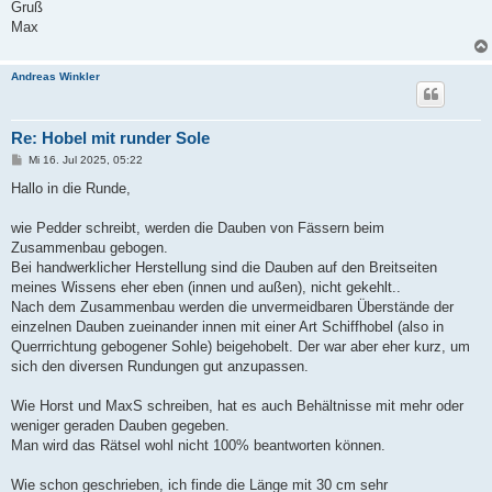
Gruß
Max
Andreas Winkler
Re: Hobel mit runder Sole
B
Mi 16. Jul 2025, 05:22
e
i
Hallo in die Runde,
t
r
a
wie Pedder schreibt, werden die Dauben von Fässern beim
g
Zusammenbau gebogen.
Bei handwerklicher Herstellung sind die Dauben auf den Breitseiten
meines Wissens eher eben (innen und außen), nicht gekehlt..
Nach dem Zusammenbau werden die unvermeidbaren Überstände der
einzelnen Dauben zueinander innen mit einer Art Schiffhobel (also in
Querrrichtung gebogener Sohle) beigehobelt. Der war aber eher kurz, um
sich den diversen Rundungen gut anzupassen.
Wie Horst und MaxS schreiben, hat es auch Behältnisse mit mehr oder
weniger geraden Dauben gegeben.
Man wird das Rätsel wohl nicht 100% beantworten können.
Wie schon geschrieben, ich finde die Länge mit 30 cm sehr