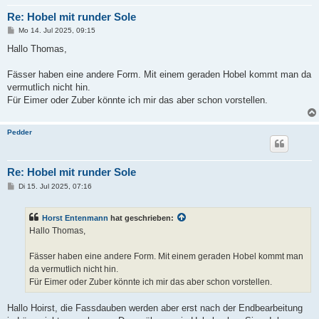
Re: Hobel mit runder Sole
B
Mo 14. Jul 2025, 09:15
e
i
Hallo Thomas,
t
r
a
Fässer haben eine andere Form. Mit einem geraden Hobel kommt man da
g
vermutlich nicht hin.
Für Eimer oder Zuber könnte ich mir das aber schon vorstellen.
Pedder
Re: Hobel mit runder Sole
B
Di 15. Jul 2025, 07:16
e
i
t
Horst Entenmann
hat geschrieben:
r
a
Hallo Thomas,
g
Fässer haben eine andere Form. Mit einem geraden Hobel kommt man
da vermutlich nicht hin.
Für Eimer oder Zuber könnte ich mir das aber schon vorstellen.
Hallo Hoirst, die Fassdauben werden aber erst nach der Endbearbeitung