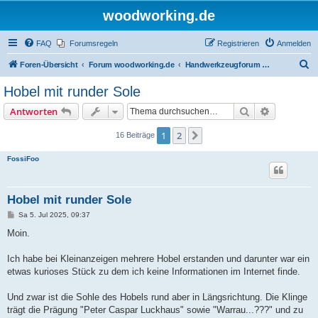
woodworking.de
FAQ
Forumsregeln
Registrieren
Anmelden
S
Foren-Übersicht
Forum woodworking.de
Handwerkzeugforum - das leise Forum
u
Hobel mit runder Sole
c
Suche
Erweiterte
Antworten
h
e
1
2
Nächste
16 Beiträge
FossiFoo
Hobel mit runder Sole
B
Sa 5. Jul 2025, 09:37
e
i
Moin.
t
r
a
Ich habe bei Kleinanzeigen mehrere Hobel erstanden und darunter war ein
g
etwas kurioses Stück zu dem ich keine Informationen im Internet finde.
Und zwar ist die Sohle des Hobels rund aber in Längsrichtung. Die Klinge
trägt die Prägung "Peter Caspar Luckhaus" sowie "Warrau...???" und zu