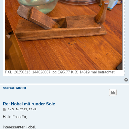
PXL_20250313_144628067.jpg (395.77 KiB) 14819 mal betrachtet
Andreas Winkler
Re: Hobel mit runder Sole
B
Sa 5. Jul 2025, 17:49
e
i
Hallo FossiFo,
t
r
a
interessanter Hobel.