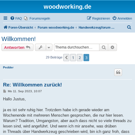
woodworking.de
FAQ
Forumsregeln
Registrieren
Anmelden
S
Foren-Übersicht
Forum woodworking.de
Handwerkzeugforum - das leise Forum
u
Willkommen!
c
Suche
Erweiterte
Antworten
h
e
1
2
3
Vorherige
29 Beiträge
Pedder
Re: Willkommen zurück!
B
Mo 11. Sep 2023, 10:07
e
i
Hallo Justus,
t
r
a
ja es ist sehr ruhig hier. Trotzdem habe ich gerade wieder am
g
Wochenende mit mehreren Menschen gesprochen, die nur hier lesen.
Warum? Tradition, Umgangston, aber auch dass nicht so viele threads zu
lesen sind, wird angeführt. Und wenn ich mir ansehe, was drüben
in Threads über Handwerkzeug geschrieben wird, bin ich ganz froh, dass