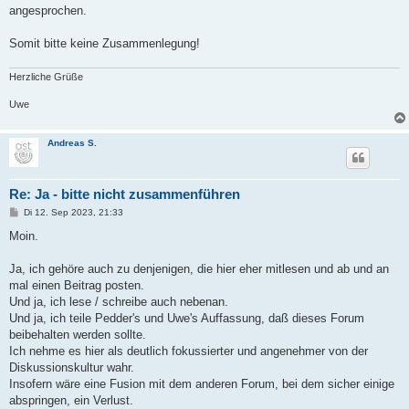
angesprochen.
Somit bitte keine Zusammenlegung!
Herzliche Grüße
Uwe
Andreas S.
Re: Ja - bitte nicht zusammenführen
B
Di 12. Sep 2023, 21:33
e
i
Moin.
t
r
a
Ja, ich gehöre auch zu denjenigen, die hier eher mitlesen und ab und an
g
mal einen Beitrag posten.
Und ja, ich lese / schreibe auch nebenan.
Und ja, ich teile Pedder's und Uwe's Auffassung, daß dieses Forum
beibehalten werden sollte.
Ich nehme es hier als deutlich fokussierter und angenehmer von der
Diskussionskultur wahr.
Insofern wäre eine Fusion mit dem anderen Forum, bei dem sicher einige
abspringen, ein Verlust.