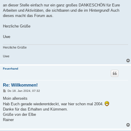
r
a
an dieser Stelle einfach nur ein ganz großes DANKESCHÖN für Eure
g
Arbeiten und Aktivitäten, die sichtbaren und die im Hintergrund! Auch
dieses macht das Forum aus.
Herzliche Grüße
Uwe
Herzliche Grüße
Uwe
Feuerhand
Re: Willkommen!
B
Do 18. Jan 2024, 07:32
e
i
Moin allerseits
t
Hab Euch gerade wiederentdeckt, war hier schon mal 2004.
r
a
Danke für das Erhalten und Kümmern.
g
Grüße von der Elbe
Rainer