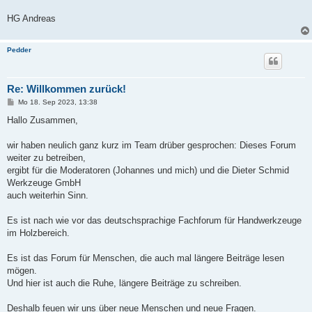
HG Andreas
Pedder
Re: Willkommen zurück!
B
Mo 18. Sep 2023, 13:38
e
i
Hallo Zusammen,
t
r
a
wir haben neulich ganz kurz im Team drüber gesprochen: Dieses Forum
g
weiter zu betreiben,
ergibt für die Moderatoren (Johannes und mich) und die Dieter Schmid
Werkzeuge GmbH
auch weiterhin Sinn.
Es ist nach wie vor das deutschsprachige Fachforum für Handwerkzeuge
im Holzbereich.
Es ist das Forum für Menschen, die auch mal längere Beiträge lesen
mögen.
Und hier ist auch die Ruhe, längere Beiträge zu schreiben.
Deshalb feuen wir uns über neue Menschen und neue Fragen.