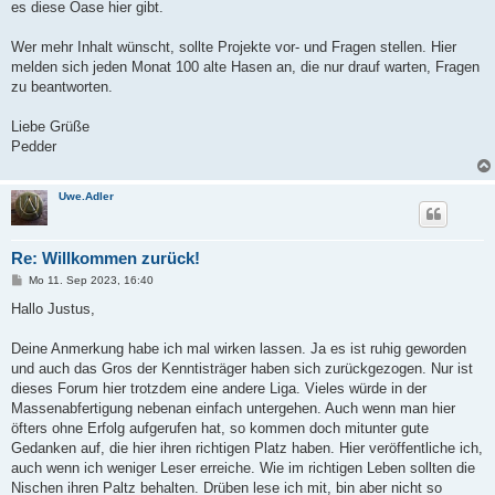
es diese Oase hier gibt.
Wer mehr Inhalt wünscht, sollte Projekte vor- und Fragen stellen. Hier
melden sich jeden Monat 100 alte Hasen an, die nur drauf warten, Fragen
zu beantworten.
Liebe Grüße
Pedder
Uwe.Adler
Re: Willkommen zurück!
B
Mo 11. Sep 2023, 16:40
e
i
Hallo Justus,
t
r
a
Deine Anmerkung habe ich mal wirken lassen. Ja es ist ruhig geworden
g
und auch das Gros der Kenntisträger haben sich zurückgezogen. Nur ist
dieses Forum hier trotzdem eine andere Liga. Vieles würde in der
Massenabfertigung nebenan einfach untergehen. Auch wenn man hier
öfters ohne Erfolg aufgerufen hat, so kommen doch mitunter gute
Gedanken auf, die hier ihren richtigen Platz haben. Hier veröffentliche ich,
auch wenn ich weniger Leser erreiche. Wie im richtigen Leben sollten die
Nischen ihren Paltz behalten. Drüben lese ich mit, bin aber nicht so