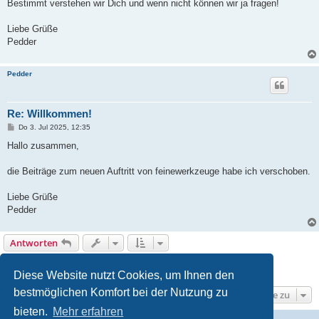
Bestimmt verstehen wir Dich und wenn nicht können wir ja fragen!
Liebe Grüße
Pedder
Pedder
Re: Willkommen!
B
Do 3. Jul 2025, 12:35
e
i
Hallo zusammen,
t
r
a
die Beiträge zum neuen Auftritt von feinewerkzeuge habe ich verschoben.
g
Liebe Grüße
Pedder
Antworten
1
2
3
Vorherige
29 Beiträge
Diese Website nutzt Cookies, um Ihnen den
bestmöglichen Komfort bei der Nutzung zu
Gehe zu
bieten.
Mehr erfahren