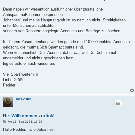
Dann haben wir wesentlich ausführlicher über zusätzliche
Antispammaßnahmen gesprochen.
Johannes' und meine Haupttätigkeit ist es nämlich nicht, Streitigkeiten
unter Menschen zu schlichten,
sondern von Robotern angelegte Accounts und Beiträge zu löschen.
In diesem Zusammenhang wurden gerade rund 10.000 inaktive Accounts
gelöscht, die mutmalßich Spamaccounts sind.
Wenn versehentlich Dein Account dabei war, weil Du Dich einmal
angemeldet und nichts geschrieben hast,
leg es bitte einfach wieder an.
Viel Spaß weiterhin!
Liebe Grüße
Pedder
Uwe.Adler
Re: Willkommen zurück!
B
Mo 18. Sep 2023, 13:55
e
i
Hallo Pedder, hallo Johannes,
t