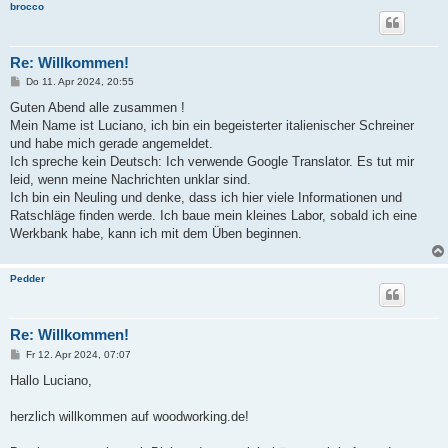
brocco
Re: Willkommen!
B
Do 11. Apr 2024, 20:55
e
i
Guten Abend alle zusammen !
t
Mein Name ist Luciano, ich bin ein begeisterter italienischer Schreiner
r
a
und habe mich gerade angemeldet.
g
Ich spreche kein Deutsch: Ich verwende Google Translator. Es tut mir
leid, wenn meine Nachrichten unklar sind.
Ich bin ein Neuling und denke, dass ich hier viele Informationen und
Ratschläge finden werde. Ich baue mein kleines Labor, sobald ich eine
Werkbank habe, kann ich mit dem Üben beginnen.
Pedder
Re: Willkommen!
B
Fr 12. Apr 2024, 07:07
e
i
Hallo Luciano,
t
r
a
herzlich willkommen auf woodworking.de!
g