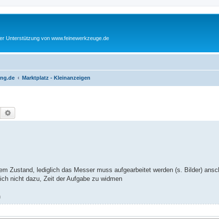
cher Unterstützung von www.feinewerkzeuge.de
ing.de
Marktplatz - Kleinanzeigen
Suche
Erweiterte Suche
tem Zustand, lediglich das Messer muss aufgearbeitet werden (s. Bilder) ansc
lich nicht dazu, Zeit der Aufgabe zu widmen
h