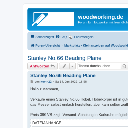
woodworking.de
Forum für Holzwerker mit freundli
Schnellzugriff
FAQ
Forumsregeln
Foren-Übersicht
Marktplatz - Kleinanzeigen auf Woodwork
Stanley No.66 Beading Plane
Antworten
Stanley No.66 Beading Plane
B
von
kevin22
»
Sa 14. Jun 2025, 18:58
e
i
Hallo zusammen,
t
r
a
Verkaufe einen Stanley No.66 Hobel. Hobelkörper ist in gu
g
das Messer selbst einfach herstellen, aber kam selber zeit
Preis 39€ VB zzgl. Versand. Abholung in Karlsruhe möglic
DATEIANHÄNGE