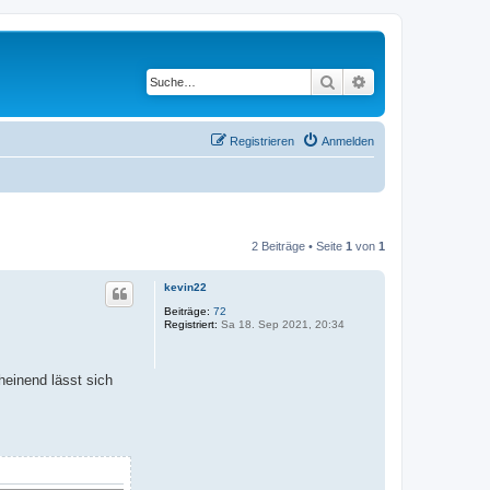
Suche
Erweiterte Suche
Registrieren
Anmelden
2 Beiträge • Seite
1
von
1
kevin22
Beiträge:
72
Registriert:
Sa 18. Sep 2021, 20:34
heinend lässt sich