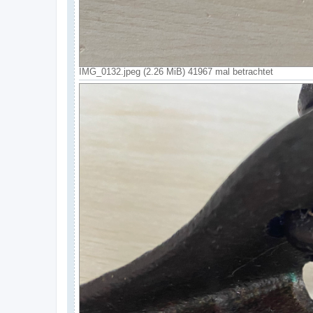
IMG_0132.jpeg (2.26 MiB) 41967 mal betrachtet