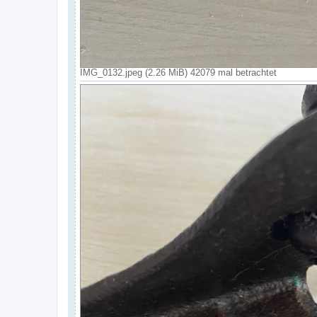
IMG_0132.jpeg (2.26 MiB) 42079 mal betrachtet