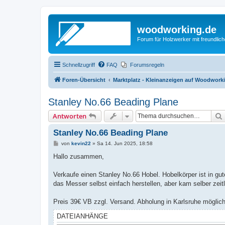
woodworking.de
Forum für Holzwerker mit freundli
Schnellzugriff
FAQ
Forumsregeln
Foren-Übersicht
Marktplatz - Kleinanzeigen auf Woodwork
Stanley No.66 Beading Plane
Antworten
Stanley No.66 Beading Plane
B
von
kevin22
»
Sa 14. Jun 2025, 18:58
e
i
Hallo zusammen,
t
r
a
Verkaufe einen Stanley No.66 Hobel. Hobelkörper ist in gu
g
das Messer selbst einfach herstellen, aber kam selber zeit
Preis 39€ VB zzgl. Versand. Abholung in Karlsruhe möglic
DATEIANHÄNGE