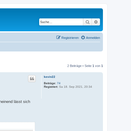
Suche
Erweiterte Suche
Registrieren
Anmelden
2 Beiträge • Seite
1
von
1
kevin22
Beiträge:
74
Registriert:
Sa 18. Sep 2021, 20:34
heinend lässt sich