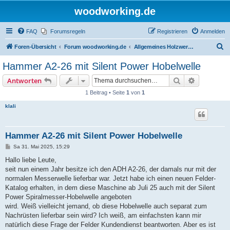
woodworking.de
FAQ
Forumsregeln
Registrieren
Anmelden
S
Foren-Übersicht
Forum woodworking.de
Allgemeines Holzwerkerforum - das laute Forum
u
Hammer A2-26 mit Silent Power Hobelwelle
c
Suche
Erweiterte
Antworten
h
1 Beitrag • Seite
1
von
1
e
klali
Hammer A2-26 mit Silent Power Hobelwelle
B
Sa 31. Mai 2025, 15:29
e
i
Hallo liebe Leute,
t
seit nun einem Jahr besitze ich den ADH A2-26, der damals nur mit der
r
a
normalen Messerwelle lieferbar war. Jetzt habe ich einen neuen Felder-
g
Katalog erhalten, in dem diese Maschine ab Juli 25 auch mit der Silent
Power Spiralmesser-Hobelwelle angeboten
wird. Weiß vielleicht jemand, ob diese Hobelwelle auch separat zum
Nachrüsten lieferbar sein wird? Ich weiß, am einfachsten kann mir
natürlich diese Frage der Felder Kundendienst beantworten. Aber es ist