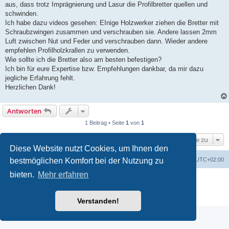
aus, dass trotz Imprägnierung und Lasur die Profilbretter quellen und
schwinden.
Ich habe dazu videos gesehen: EInige Holzwerker ziehen die Bretter mit
Schraubzwingen zusammen und verschrauben sie. Andere lassen 2mm
Luft zwischen Nut und Feder und verschrauben dann. Wieder andere
empfehlen Profilholzkrallen zu verwenden.
Wie sollte ich die Bretter also am besten befestigen?
Ich bin für eure Expertise bzw. Empfehlungen dankbar, da mir dazu
jegliche Erfahrung fehlt.
Herzlichen Dank!
Antworten
1 Beitrag • Seite
1
von
1
Gehe zu
Diese Website nutzt Cookies, um Ihnen den
bestmöglichen Komfort bei der Nutzung zu
Foren-Übersicht
Alle Zeiten sind
UTC+02:00
bieten.
Mehr erfahren
Powered by
phpBB
® Forum Software © phpBB Limited
Deutsche Übersetzung durch
phpBB.de
Datenschutz
|
Nutzungsbedingungen
Verstanden!