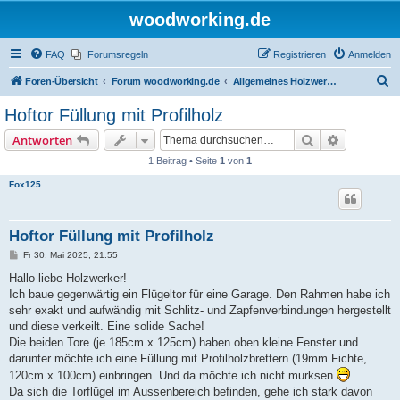
woodworking.de
FAQ
Forumsregeln
Registrieren
Anmelden
S
Foren-Übersicht
Forum woodworking.de
Allgemeines Holzwerkerforum - das laute Forum
u
Hoftor Füllung mit Profilholz
c
Suche
Erweiterte
Antworten
h
1 Beitrag • Seite
1
von
1
e
Fox125
Hoftor Füllung mit Profilholz
B
Fr 30. Mai 2025, 21:55
e
i
Hallo liebe Holzwerker!
t
Ich baue gegenwärtig ein Flügeltor für eine Garage. Den Rahmen habe ich
r
a
sehr exakt und aufwändig mit Schlitz- und Zapfenverbindungen hergestellt
g
und diese verkeilt. Eine solide Sache!
Die beiden Tore (je 185cm x 125cm) haben oben kleine Fenster und
darunter möchte ich eine Füllung mit Profilholzbrettern (19mm Fichte,
120cm x 100cm) einbringen. Und da möchte ich nicht murksen
Da sich die Torflügel im Aussenbereich befinden, gehe ich stark davon