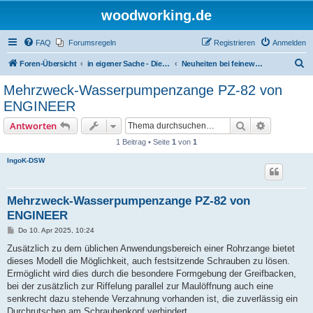
woodworking.de
FAQ
Forumsregeln
Registrieren
Anmelden
S
Foren-Übersicht
in eigener Sache - Dieter Schmid Werkzeuge GmbH
Neuheiten bei feinewerkzeuge.de
u
Mehrzweck-Wasserpumpenzange PZ-82 von
c
ENGINEER
h
Suche
Erweiterte
Antworten
e
1 Beitrag • Seite
1
von
1
IngoK-DSW
Mehrzweck-Wasserpumpenzange PZ-82 von
ENGINEER
B
Do 10. Apr 2025, 10:24
e
i
Zusätzlich zu dem üblichen Anwendungsbereich einer Rohrzange bietet
t
dieses Modell die Möglichkeit, auch festsitzende Schrauben zu lösen.
r
a
Ermöglicht wird dies durch die besondere Formgebung der Greifbacken,
g
bei der zusätzlich zur Riffelung parallel zur Maulöffnung auch eine
senkrecht dazu stehende Verzahnung vorhanden ist, die zuverlässig ein
Durchrutschen am Schraubenkopf verhindert.