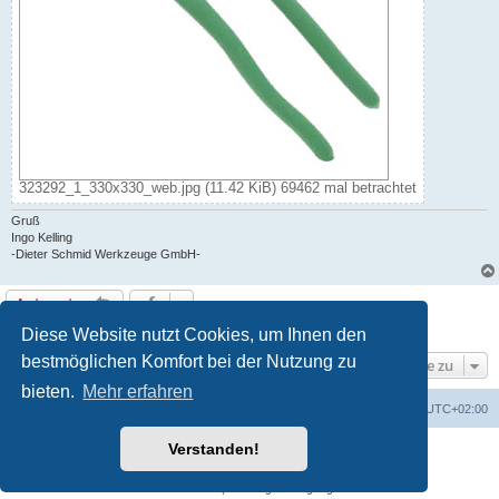
323292_1_330x330_web.jpg (11.42 KiB) 69462 mal betrachtet
Gruß
Ingo Kelling
-Dieter Schmid Werkzeuge GmbH-
Antworten
1 Beitrag • Seite
1
von
1
Diese Website nutzt Cookies, um Ihnen den
bestmöglichen Komfort bei der Nutzung zu
Gehe zu
bieten.
Mehr erfahren
Foren-Übersicht
Alle Zeiten sind
UTC+02:00
Verstanden!
Powered by
phpBB
® Forum Software © phpBB Limited
Deutsche Übersetzung durch
phpBB.de
Datenschutz
|
Nutzungsbedingungen