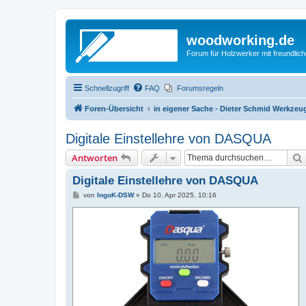
woodworking.de
Forum für Holzwerker mit freundli
Schnellzugriff
FAQ
Forumsregeln
Foren-Übersicht
in eigener Sache - Dieter Schmid Werkz
Digitale Einstellehre von DASQUA
Antworten
Digitale Einstellehre von DASQUA
B
von
IngoK-DSW
»
Do 10. Apr 2025, 10:16
e
i
t
r
a
g