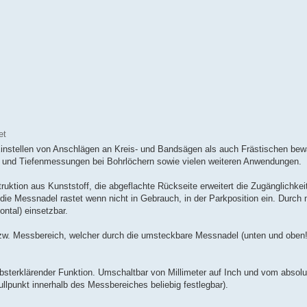
et
m Einstellen von Anschlägen an Kreis- und Bandsägen als auch Frästischen bew
n und Tiefenmessungen bei Bohrlöchern sowie vielen weiteren Anwendungen.
ktion aus Kunststoff, die abgeflachte Rückseite erweitert die Zugänglichkei
 die Messnadel rastet wenn nicht in Gebrauch, in der Parkposition ein. Durch
ontal) einsetzbar.
 bzw. Messbereich, welcher durch die umsteckbare Messnadel (unten und oben!
bsterklärender Funktion. Umschaltbar von Millimeter auf Inch und vom absol
punkt innerhalb des Messbereiches beliebig festlegbar).