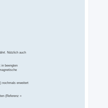
v
o
n
I
n
g
o
K
-
D
S
W
ährt. Nützlich auch
t in beengten
 magnetische
) nochmals erweitert
uten (Referenz =