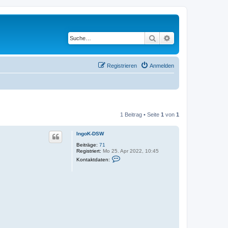
Suche
Erweiterte Suche
Registrieren
Anmelden
1 Beitrag • Seite
1
von
1
IngoK-DSW
Beiträge:
71
Registriert:
Mo 25. Apr 2022, 10:45
K
Kontaktdaten:
o
n
t
a
k
t
d
a
t
e
n