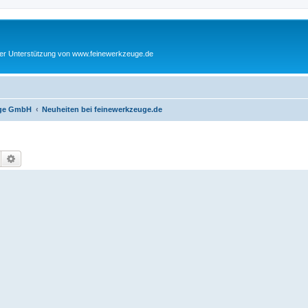
cher Unterstützung von www.feinewerkzeuge.de
euge GmbH
Neuheiten bei feinewerkzeuge.de
Suche
Erweiterte Suche