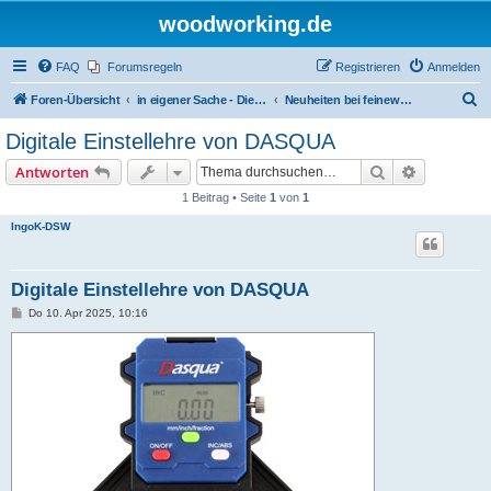
woodworking.de
FAQ
Forumsregeln
Registrieren
Anmelden
S
Foren-Übersicht
in eigener Sache - Dieter Schmid Werkzeuge GmbH
Neuheiten bei feinewerkzeuge.de
u
Digitale Einstellehre von DASQUA
c
Suche
Erweiterte
Antworten
h
1 Beitrag • Seite
1
von
1
e
IngoK-DSW
Digitale Einstellehre von DASQUA
B
Do 10. Apr 2025, 10:16
e
i
t
r
a
g