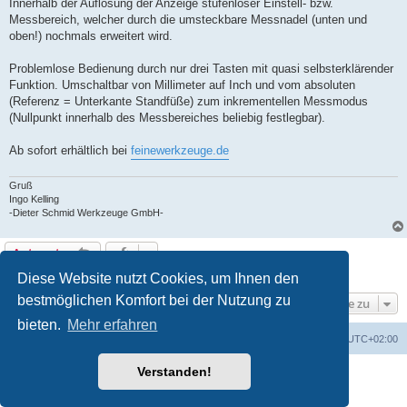
Innerhalb der Auflösung der Anzeige stufenloser Einstell- bzw.
Messbereich, welcher durch die umsteckbare Messnadel (unten und
oben!) nochmals erweitert wird.
Problemlose Bedienung durch nur drei Tasten mit quasi selbsterklärender
Funktion. Umschaltbar von Millimeter auf Inch und vom absoluten
(Referenz = Unterkante Standfüße) zum inkrementellen Messmodus
(Nullpunkt innerhalb des Messbereiches beliebig festlegbar).
Ab sofort erhältlich bei
feinewerkzeuge.de
Gruß
Ingo Kelling
-Dieter Schmid Werkzeuge GmbH-
Antworten
1 Beitrag • Seite
1
von
1
Diese Website nutzt Cookies, um Ihnen den
bestmöglichen Komfort bei der Nutzung zu
Gehe zu
bieten.
Mehr erfahren
Foren-Übersicht
Alle Zeiten sind
UTC+02:00
Verstanden!
Powered by
phpBB
® Forum Software © phpBB Limited
Deutsche Übersetzung durch
phpBB.de
Datenschutz
|
Nutzungsbedingungen