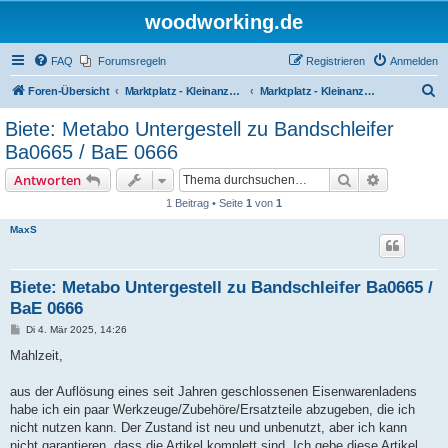
woodworking.de
FAQ
Forumsregeln
Registrieren
Anmelden
S
Foren-Übersicht
Marktplatz - Kleinanzeigen auf Woodworking.de
Marktplatz - Kleinanzeigen
u
Biete: Metabo Untergestell zu Bandschleifer
c
Ba0665 / BaE 0666
h
Suche
Erweiterte
Antworten
e
1 Beitrag • Seite
1
von
1
MaxS
Biete: Metabo Untergestell zu Bandschleifer Ba0665 /
BaE 0666
B
Di 4. Mär 2025, 14:26
e
i
Mahlzeit,
t
r
a
aus der Auflösung eines seit Jahren geschlossenen Eisenwarenladens
g
habe ich ein paar Werkzeuge/Zubehöre/Ersatzteile abzugeben, die ich
nicht nutzen kann. Der Zustand ist neu und unbenutzt, aber ich kann
nicht garantieren, dass die Artikel komplett sind. Ich gebe diese Artikel