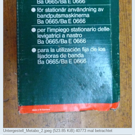
Untergestell_Metabo_2.jpeg (523.85 KiB) 40773 mal betrachtet