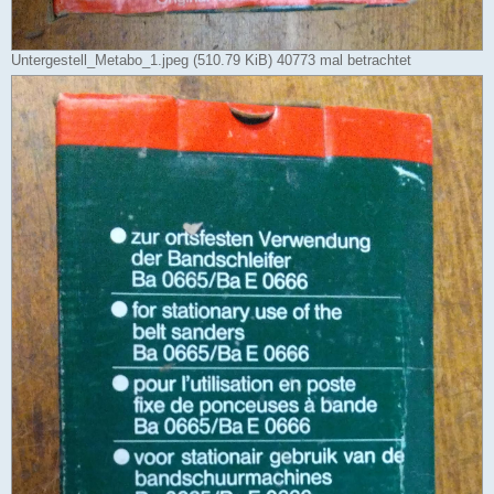
Untergestell_Metabo_1.jpeg (510.79 KiB) 40773 mal betrachtet