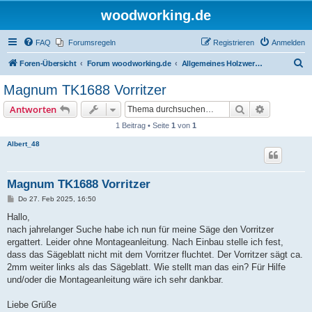
woodworking.de
FAQ
Forumsregeln
Registrieren
Anmelden
S
Foren-Übersicht
Forum woodworking.de
Allgemeines Holzwerkerforum - das laute Forum
u
Magnum TK1688 Vorritzer
c
Suche
Erweiterte
Antworten
h
1 Beitrag • Seite
1
von
1
e
Albert_48
Magnum TK1688 Vorritzer
B
Do 27. Feb 2025, 16:50
e
i
Hallo,
t
nach jahrelanger Suche habe ich nun für meine Säge den Vorritzer
r
a
ergattert. Leider ohne Montageanleitung. Nach Einbau stelle ich fest,
g
dass das Sägeblatt nicht mit dem Vorritzer fluchtet. Der Vorritzer sägt ca.
2mm weiter links als das Sägeblatt. Wie stellt man das ein? Für Hilfe
und/oder die Montageanleitung wäre ich sehr dankbar.
Liebe Grüße