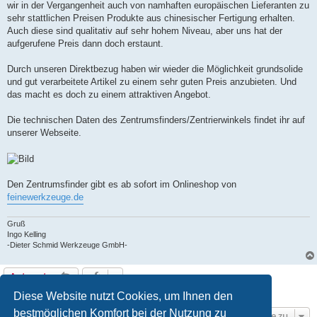
wir in der Vergangenheit auch von namhaften europäischen Lieferanten zu
sehr stattlichen Preisen Produkte aus chinesischer Fertigung erhalten.
Auch diese sind qualitativ auf sehr hohem Niveau, aber uns hat der
aufgerufene Preis dann doch erstaunt.
Durch unseren Direktbezug haben wir wieder die Möglichkeit grundsolide
und gut verarbeitete Artikel zu einem sehr guten Preis anzubieten. Und
das macht es doch zu einem attraktiven Angebot.
Die technischen Daten des Zentrumsfinders/Zentrierwinkels findet ihr auf
unserer Webseite.
Den Zentrumsfinder gibt es ab sofort im Onlineshop von
feinewerkzeuge.de
Gruß
Ingo Kelling
-Dieter Schmid Werkzeuge GmbH-
Antworten
1 Beitrag • Seite
1
von
1
Diese Website nutzt Cookies, um Ihnen den
bestmöglichen Komfort bei der Nutzung zu
Gehe zu