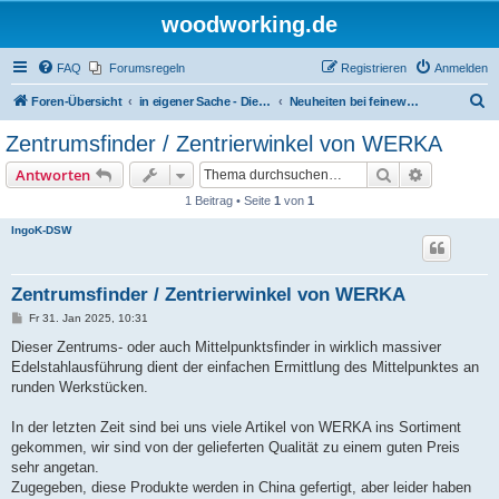
woodworking.de
FAQ
Forumsregeln
Registrieren
Anmelden
S
Foren-Übersicht
in eigener Sache - Dieter Schmid Werkzeuge GmbH
Neuheiten bei feinewerkzeuge.de
u
Zentrumsfinder / Zentrierwinkel von WERKA
c
Suche
Erweiterte
Antworten
h
1 Beitrag • Seite
1
von
1
e
IngoK-DSW
Zentrumsfinder / Zentrierwinkel von WERKA
B
Fr 31. Jan 2025, 10:31
e
i
Dieser Zentrums- oder auch Mittelpunktsfinder in wirklich massiver
t
Edelstahlausführung dient der einfachen Ermittlung des Mittelpunktes an
r
a
runden Werkstücken.
g
In der letzten Zeit sind bei uns viele Artikel von WERKA ins Sortiment
gekommen, wir sind von der gelieferten Qualität zu einem guten Preis
sehr angetan.
Zugegeben, diese Produkte werden in China gefertigt, aber leider haben