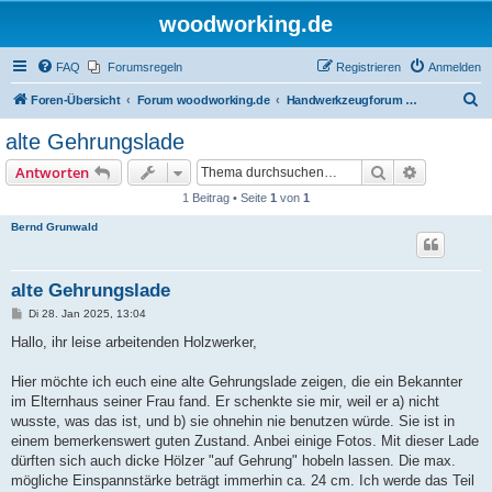
woodworking.de
FAQ
Forumsregeln
Registrieren
Anmelden
S
Foren-Übersicht
Forum woodworking.de
Handwerkzeugforum - das leise Forum
u
alte Gehrungslade
c
Suche
Erweiterte
Antworten
h
1 Beitrag • Seite
1
von
1
e
Bernd Grunwald
alte Gehrungslade
B
Di 28. Jan 2025, 13:04
e
i
Hallo, ihr leise arbeitenden Holzwerker,
t
r
a
Hier möchte ich euch eine alte Gehrungslade zeigen, die ein Bekannter
g
im Elternhaus seiner Frau fand. Er schenkte sie mir, weil er a) nicht
wusste, was das ist, und b) sie ohnehin nie benutzen würde. Sie ist in
einem bemerkenswert guten Zustand. Anbei einige Fotos. Mit dieser Lade
dürften sich auch dicke Hölzer "auf Gehrung" hobeln lassen. Die max.
mögliche Einspannstärke beträgt immerhin ca. 24 cm. Ich werde das Teil