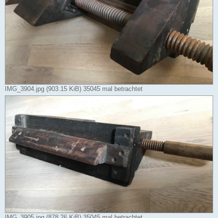
IMG_3904.jpg (903.15 KiB) 35045 mal betrachtet
IMG_3905.jpg (878.26 KiB) 35045 mal betrachtet