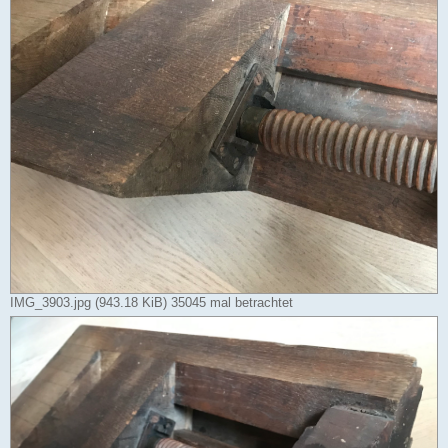
IMG_3903.jpg (943.18 KiB) 35045 mal betrachtet