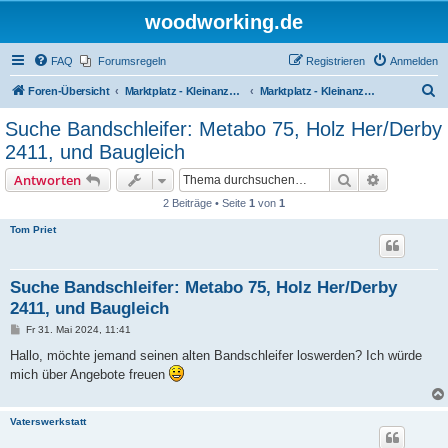
woodworking.de
FAQ
Forumsregeln
Registrieren
Anmelden
S
Foren-Übersicht
Marktplatz - Kleinanzeigen auf Woodworking.de
Marktplatz - Kleinanzeigen
u
Suche Bandschleifer: Metabo 75, Holz Her/Derby
c
2411, und Baugleich
h
Suche
Erweiterte
Antworten
e
2 Beiträge • Seite
1
von
1
Tom Priet
Suche Bandschleifer: Metabo 75, Holz Her/Derby
2411, und Baugleich
B
Fr 31. Mai 2024, 11:41
e
i
Hallo, möchte jemand seinen alten Bandschleifer loswerden? Ich würde
t
mich über Angebote freuen
r
a
g
Vaterswerkstatt