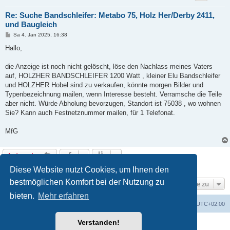
Re: Suche Bandschleifer: Metabo 75, Holz Her/Derby 2411,
und Baugleich
B
Sa 4. Jan 2025, 16:38
e
i
Hallo,
t
r
a
die Anzeige ist noch nicht gelöscht, löse den Nachlass meines Vaters
g
auf, HOLZHER BANDSCHLEIFER 1200 Watt , kleiner Elu Bandschleifer
und HOLZHER Hobel sind zu verkaufen, könnte morgen Bilder und
Typenbezeichnung mailen, wenn Interesse besteht. Verramsche die Teile
aber nicht. Würde Abholung bevorzugen, Standort ist 75038 , wo wohnen
Sie? Kann auch Festnetznummer mailen, für 1 Telefonat.
MfG
Antworten
2 Beiträge • Seite
1
von
1
Diese Website nutzt Cookies, um Ihnen den
bestmöglichen Komfort bei der Nutzung zu
Gehe zu
bieten.
Mehr erfahren
Foren-Übersicht
Alle Zeiten sind
UTC+02:00
Verstanden!
Powered by
phpBB
® Forum Software © phpBB Limited