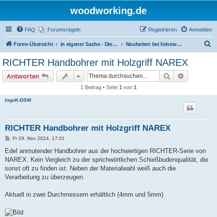
woodworking.de
FAQ
Forumsregeln
Registrieren
Anmelden
S
Foren-Übersicht
in eigener Sache - Dieter Schmid Werkzeuge GmbH
Neuheiten bei feinewerkzeuge.de
u
RICHTER Handbohrer mit Holzgriff NAREX
c
Suche
Erweiterte
Antworten
h
1 Beitrag • Seite
1
von
1
e
IngoK-DSW
RICHTER Handbohrer mit Holzgriff NAREX
B
Fr 29. Nov 2024, 17:01
e
i
Edel anmutender Handbohrer aus der hochwertigen RICHTER-Serie von
t
NAREX. Kein Vergleich zu der sprichwörtlichen Schießbudenqualität, die
r
a
sonst oft zu finden ist. Neben der Materialwahl weiß auch die
g
Verarbeitung zu überzeugen.
Aktuell in zwei Durchmessern erhältlich (4mm und 5mm)