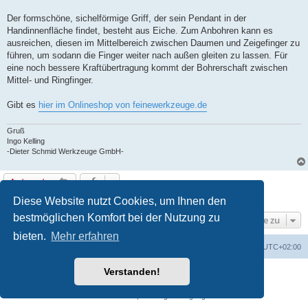
Der formschöne, sichelförmige Griff, der sein Pendant in der
Handinnenfläche findet, besteht aus Eiche. Zum Anbohren kann es
ausreichen, diesen im Mittelbereich zwischen Daumen und Zeigefinger zu
führen, um sodann die Finger weiter nach außen gleiten zu lassen. Für
eine noch bessere Kraftübertragung kommt der Bohrerschaft zwischen
Mittel- und Ringfinger.
Gibt es
hier im Onlineshop von feinewerkzeuge.de
Gruß
Ingo Kelling
-Dieter Schmid Werkzeuge GmbH-
Antworten
1 Beitrag • Seite
1
von
1
Diese Website nutzt Cookies, um Ihnen den
bestmöglichen Komfort bei der Nutzung zu
Gehe zu
bieten.
Mehr erfahren
Foren-Übersicht
Alle Zeiten sind
UTC+02:00
Verstanden!
Powered by
phpBB
® Forum Software © phpBB Limited
Deutsche Übersetzung durch
phpBB.de
Datenschutz
|
Nutzungsbedingungen