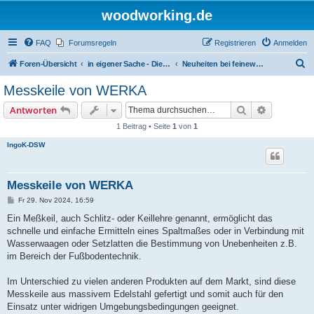
woodworking.de
FAQ
Forumsregeln
Registrieren
Anmelden
S
Foren-Übersicht
in eigener Sache - Dieter Schmid Werkzeuge GmbH
Neuheiten bei feinewerkzeuge.de
u
Messkeile von WERKA
c
Suche
Erweiterte
Antworten
h
1 Beitrag • Seite
1
von
1
e
IngoK-DSW
Messkeile von WERKA
B
Fr 29. Nov 2024, 16:59
e
i
Ein Meßkeil, auch Schlitz- oder Keillehre genannt, ermöglicht das
t
schnelle und einfache Ermitteln eines Spaltmaßes oder in Verbindung mit
r
a
Wasserwaagen oder Setzlatten die Bestimmung von Unebenheiten z.B.
g
im Bereich der Fußbodentechnik.
Im Unterschied zu vielen anderen Produkten auf dem Markt, sind diese
Messkeile aus massivem Edelstahl gefertigt und somit auch für den
Einsatz unter widrigen Umgebungsbedingungen geeignet.