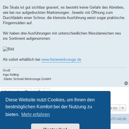
Die Skala ist gut sichtbar graviert, es besteht keine Gefahr des Abriebes,
wie bei nur aufgedruckten Markierungen. Jeweils mit Öffnung zum
Durchfädeln einer Schnur, die kleinste Ausführung weist sogar praktische
Fingermulden auf.
Wir haben drei Ausführungen mit unterschiedlichen Messbereichen neu
ins Sortiment aufgenommen:
Ab sofort erhältlich bei
www.feinewerkzeuge.de
Gruß
Ingo Kelling
-Dieter Schmid Werkzeuge GmbH-
Antworten
1 Beitrag • Seite
1
von
1
Diese Website nutzt Cookies, um Ihnen den
bestmöglichen Komfort bei der Nutzung zu
Gehe zu
bieten.
Mehr erfahren
Foren-Übersicht
Alle Zeiten sind
UTC+02:00